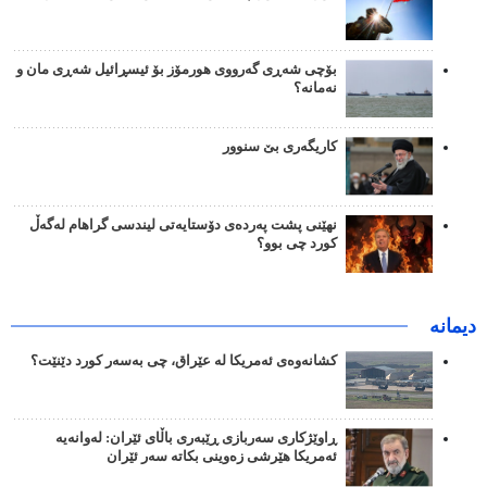
بۆچی شەڕی گەرووی هورمۆز بۆ ئیسڕائیل شەڕی مان و
نەمانە؟
کاریگەری بێ سنوور
نهێنی پشت پەردەی دۆستایەتی لیندسی گراهام لەگەڵ
کورد چی بوو؟
دیمانە
کشانەوەی ئەمریکا لە عێراق، چی بەسەر کورد دێنێت؟
ڕاوێژکاری سەربازی ڕێبەری باڵای ئێران: لەوانەیە
ئەمریکا هێرشی زەوینی بکاتە سەر ئێران