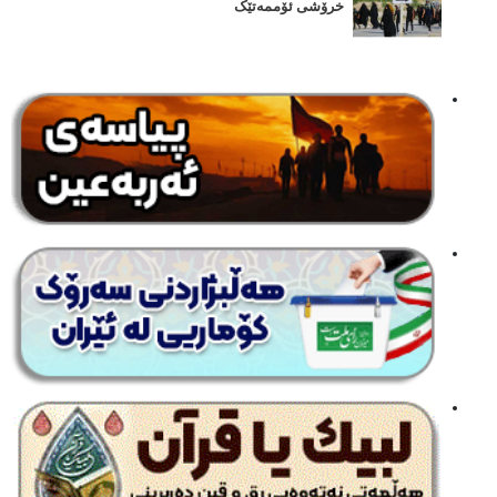
خرۆشی ئۆممەتێک