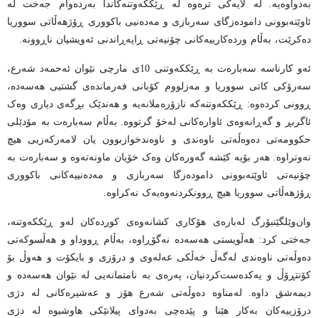
بەدواوەیە. لە لایەکی ترەوە لە ڕێککەوتنەکاندا بەردەوام جەخت لە
ئاوێتەبوونی دامودەزگای سەربازی و مەدەنیی باکووری ڕۆژهەڵاتی سووریا
دەکرێت، بەڵام وردەکارییەکانی چۆنیەتی ڕاپەڕاندنی ئەویشیان ناڕوونە.
ئەو کارناسە سەبارەت بە ڕێککەوتنی 10ی مارچی نێوان ئەحمەد شەرع،
سەرۆکی کاتی سووریا و مەزلووم کۆبانی فەرماندەی گشتیی هەسەدە،
ڕوونی کردەوە: ڕێککەوتنەکە نازۆرەملانەیە و هەندێک بڕگەی دیاری وەک
ئاگربڕ و گەڕانەوەی ئاوارەکانی لەخۆ گرتووە. بەڵام سەبارەت بە مۆدێلی
حکوومەتی دەوەڵەتی ناوەندی و ناوەندخوازبوون یان لامەرکەزیی هیچ
نەوتراوە. هەر بۆیە کێشە گەورەکان وەک خۆیان ماونەتەوە و سەبارەت بە
چۆنیەتی ئاوێتەبوونی دامودەزگا سەربازی و مەدەنییەکانی باکووری
ڕۆژهەڵاتی سووریا هیچ ڕوونکردنەوەیەک نەکراوە.
وان‌وێلگێنبۆرگ لەبارەی هۆکاری کشانەوەی کوردەکان لەو ڕێککەوتنە،
جەختی کرد: هەڵویستی هەسەدە نەگۆڕاوە، بەڵام ڕووداو و هەڵسوکەتی
دەوڵەتی ناوەندی لەگەڵ خەڵکی عەلەوی و درۆزی و بایکۆت و هەوڵ بۆ
کۆنتڕۆڵ و یەکدەست‌کردنیان، پەرەی بە نامتمانەیی لە نێوان هەسەدە و
دیمەشق داوە. لەمناوە دەوڵەتی شەرع هۆز و عەشیرەکانی لە دژی
درۆزییەکان بەکار هێنا و پێدەچی بەدوای پیلانێکی هاوشیوە لە دژی