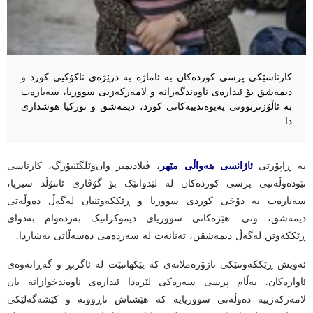
کارناسێکی پرسی کوردەکان بە ئاماژە بە درێژەی ناکۆکیی کورد و
دیمەشق بۆ ئیدارەی ناوەندگەرانە و لامەرکەزیی سووریا، سەبارەت
بە ئاڵۆزتربوونی پەیوەندییەکانی کورد، دیمەشق و تورکیا هوشداری
دا.
بە ڕاپۆرتی
ئاژانسی هەواڵی مێهر
، ڤیلادیمیر وان‌وێلگێنبۆرگ، کارناسی
نێودەوڵەتیی پرسی کوردەکان لە لێدوانێک بۆ گۆڤاری ئانتۆڵد سیریا،
سەبارەت بە دۆخی کوردی سووریا و ڕێککەوتنیان لەگەڵ دەوڵەتی
دیمەشق، وتی: هێزەکانی سووریای دیموکراتیک بەردەوام بەدوای
ڕێککەوتن لەگەڵ دیمەشقن، تەنانەت لە سەردەمی دەسەڵاتی بەشاردا.
ئەویش ڕێککەوتنێکی نازۆرەملانەی کە پێکهاتبێت لە ئاگربڕ و گەڕانەوەی
ئاوارەکان. بەڵام پرسی سەرەکی لێرەدا ئیدارەی ناوەندخوازانە یان
لامەرکەزییە دەوڵەتی سووریایە کە هێشتاش ناڕوونە و کێشەگەلێکی