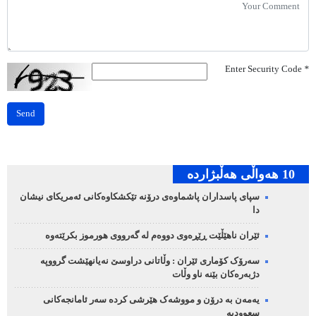
Enter Security Code
*
Send
10 هه‌واڵی هه‌ڵبژارده‌
سپای پاسداران پاشماوەی درۆنە تێکشکاوەکانی ئەمریکای نیشان
دا
ئێران ناهێڵێت ڕێڕەوی دووەم لە گەرووی هورموز بکرێتەوە
سەرۆک کۆماری ئێران : وڵاتانی دراوسێ نەیانهێشت گرووپە
دژبەرەکان بێنە ناو وڵات
یەمەن بە درۆن و مووشەک هێرشی کردە سەر ئامانجەکانی
سعوودیە