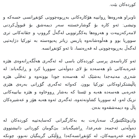
کوردەکان بێت.
ناوبراو هەروەها ڕوانییە هۆکارەکانی بەڕیوەچوونی کۆنفڕانسی حسەکە و
وتیشی: ئەو کارە بۆ گوشارخستنە سەر دیمەشق بۆ قبووڵ‌کردنی
لامەرکەزییەت و هەروەها یەکگرتوویی لەگەڵ گرووپ و جڤاتەکانی تری
سووریا بوو و هەڵوەشانەوە پاریس زیاتر پەیوەستە بە تورکیا دژایەتیی
لەگەڵ بەڕیوەچوونی لە فەڕەنسا، تا ئەو کۆنفڕانسە.
ئەو کارناسەی پرسی کوردەکان باسی لە ئەگەری هەڵگەڕانەوەی هێزە
عەرەبەکانی ناو هەسەدە بۆ لای دەوڵەتی سووریا کرد و ڕایگەیاند: لە
شەڕی مەنبەجدا بەشێک لە هەسەدە جودا بوونەوە و تەڤڵی هێزە
پاڵپشتکراوەکانی تورکیا بوون. کەواتە ئەگەری گۆڕانی بەرەی هێزی
عەرەبی هەسەدە هەیە و ئێستا کە بەشار ڕووخاوە و هێزە بیانییەکانی
نزیک لەو، لە سووریا کشاونەتەوە، ئەگەری ئەوە هەیە هۆز و عەشیرەکان
پاڵ وە دیمەشقەوە بدەن.
وان‌وێلگێنبۆرگ سەبارەت بە بەکارگیرانی کەسایەتییە کوردەکان لە
دەوڵەتی ئەحمەد شەرعدا، ڕاشیگەیاند: بێ‌گومان کوردانی دانیشتووی
ناوچە عەرەبییەکان، لە کۆنفڕانسەکەدا ڕۆڵێکی گرینگیان نەبوو، چونکە