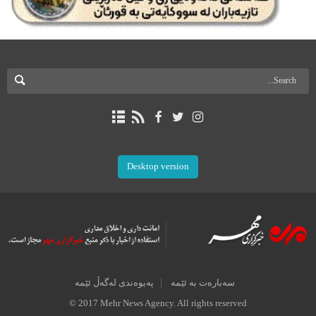
Desktop version
سەبارەت بە ئێمە
پەیوەندی لەگەڵ ئێمە
© 2017 Mehr News Agency. All rights reserved