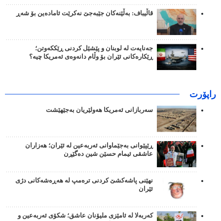
قاڵیباف: بەڵێنەکان جێبەجێ نەکرێت ئامادەین بۆ شەڕ
جەنایەت لە لوبنان و پێشێل کردنی ڕێککەوتن؛
ڕێکارەکانی ئێران بۆ وڵام دانەوەی ئەمریکا چیە؟
راپۆرت
سەربازانی ئەمریکا هەولێریان بەجێهێشت
ڕێپێوانی بەجێماوانی ئەربەعین لە ئێران؛ هەزاران
عاشقی ئیمام حسێن شین دەگێڕن
نهێنی پاشەکشێ کردنی ترەمپ لە هەڕەشەکانی دژی
ئێران
کەربەلا لە ئامێزی ملیۆنان عاشق؛ شکۆی ئەربەعین و