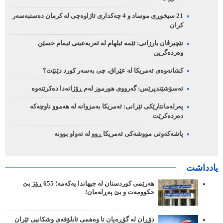
21 سیخوڕی موساد و 4 چەکداری ئاژاوەچی لە کرمان دەستبەسەر
کران
نێچیرڤان بارزانی: ئێمە ئیلهام لە ئەربەعینی ئیمام حسێن
وەردەگرین
کشانەوەی ئەمریکا لە عێراق، چی بەسەر کورد دێنێت؟
ئەسۆشێتدپرێس: گەرووی هورموز لەم ڕۆژانەدا دەکرێتەوە
پەرلەمانتارێکی ئێرانی: ئەمریکا بەمزوانە لە هەموو ناوچەکە
دەردەکرێت
پاشەکەوتی مووشەکی ئەمریکا ڕوو لە تەواو بوونە
یادداشت
هەرێمی کوردستان لە جیهاندا یەکەمە؛ 655 ڕۆژ بێ
حکوومەت و بێ پەڕلەمان!
دۆڕان لە گۆڕەپان تا وەهمی ئابلۆقەی وشکانیی ئێران