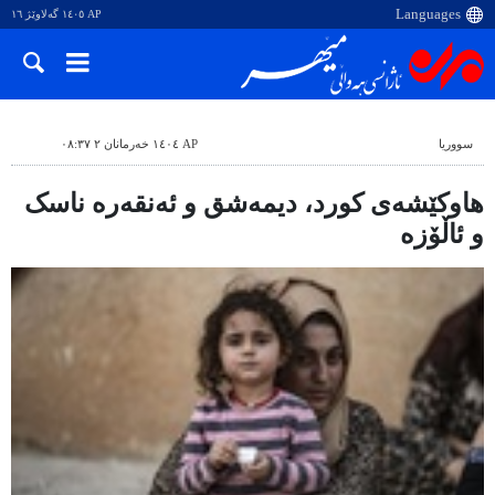
AP ١٤٠٥ گەلاوێژ ١٦
سووریا
AP ١٤٠٤ خەرمانان ٢ ٠٨:٣٧
هاوکێشەی کورد، دیمەشق و ئەنقەرە ناسک
و ئاڵۆزە