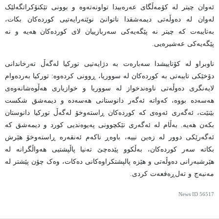
ئەوان چیتر لە کۆمەڵگای عەرەبیدا تواونەتەوە و بوونی تێکنۆکراتگەلێک
لەوان لە دەوڵەتی دیمەشقدا ناتوانێ نوێنەرایەتیی کوردەکان بکات،
بەتایبەت کە چیتر نە پێگەیەکی سەربازییان لای کوردەکان هەیە و نە
پێگەیەکی عەشیرەیی.
ناوبراو لە کۆتاییشدا سەبارەت بە دژایەتیی تورکیا لەگەڵ تەرخاندانی
دۆخێکی تایبەتی بە کوردەکان لە سووریا، ڕوونی کردەوە: تورکیا بەردەوام
لایەنگری دەوڵەتی ناوەندخواز لە سووریا و خوازیاری هەڵوەشانەوەی
هەسەدە بووە، کەواتە ئەگەر دانوستانی هەسەدە و دیمەشق شکست
بێنێت، ئەگەری ئەوەی کە کوردەکان ڕاستەوخۆ لەگەڵ تورکیا دانوستان
بکەن هەیە. بەڵام لە ئەگەری تێکچوونی پەیوەندیی کورد و دیمەشق کە
ئەگەرێکی دوور لە زەین نییە، باوەڕ ناکەم ئەنقەرە ڕاستەوخۆ هێرش
بکاتە سەر کوردەکان، بەڵکوو پێدەچێ تەنیا پاڵپشتیی هەواڵگرانە لە
هێرشبەرانی دەوڵەتی و هێزە پالپشتکراوەکانی دەکات، وەک چۆن پێشتر لە
مەنبەج و تەل‌ڕەفعەت کردی.
News ID
56517