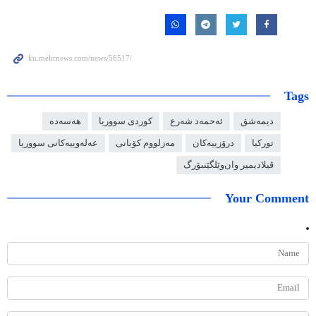
Tags
دیمەشق
ئەحمەد شەرع
کوردی سووریا
هەسەدە
تورکیا
درۆزییەکان
مەزلووم کۆبانی
عەلەوییەکانی سووریا
ڤیلادیمیر وان‌وێلگێنبۆرگ
Your Comment