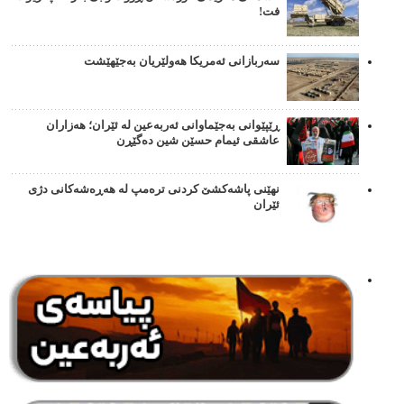
فت!
سەربازانی ئەمریکا هەولێریان بەجێهێشت
ڕێپێوانی بەجێماوانی ئەربەعین لە ئێران؛ هەزاران
عاشقی ئیمام حسێن شین دەگێڕن
نهێنی پاشەکشێ کردنی ترەمپ لە هەڕەشەکانی دژی
ئێران