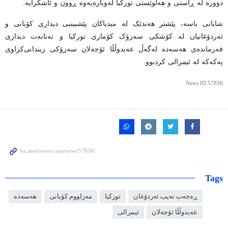
دوورە لە ڕاستی و هەڵوێستی تورکیا لەوبارەیەوە ڕوون و ئاشکرایە.
شایانی باسە، پێشتر هەندێک لە میدیاکان پێشبینیی دیداری کۆبانی و
ئەردۆغانیان لە کۆشکی سەرۆک کۆماری تورکیا و تەنانەت دیداری
فەرماندەی هەسەدە لەگەڵ عەبدوڵڵا ئۆجەلان سەرۆکی زیندانی‌کراوی
پەکەکە لە ئیمرالی کردبوو.
News ID
57836
Tags
ڕەجەب تەیب ئەردۆغان
تورکیا
مەزلووم کۆبانی
هەسەدە
عەبدوڵڵا ئۆجەلان
ئیمرالی