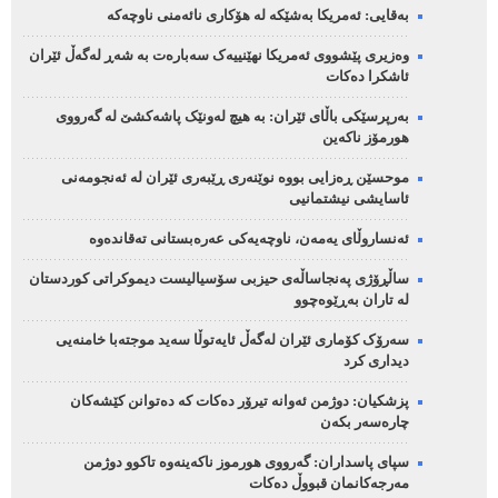
بەقایی: ئەمریکا بەشێکە لە هۆکاری نائەمنی ناوچەکە
وەزیری پێشووی ئەمریکا نهێنییەک سەبارەت بە شەڕ لەگەڵ ئێران
ئاشکرا دەکات
بەرپرسێکی باڵای ئێران: بە هیچ لەونێک پاشەکشێ لە گەرووی
هورمۆز ناکەین
موحسێن ڕەزایی بووە نوێنەری ڕێبەری ئێران لە ئەنجومەنی
ئاسایشی نیشتمانیی
ئەنساروڵای یەمەن، ناوچەیەکی عەرەبستانی تەقاندەوە
ساڵڕۆژی پەنجاساڵەی حیزبی سۆسیالیست دیموکراتی کوردستان
لە تاران بەڕێوەچوو
سەرۆک کۆماری ئێران لەگەڵ ئایەتوڵا سەید موجتەبا خامنەیی
دیداری کرد
پزشکیان: دوژمن ئەوانە تیرۆر دەکات کە دەتوانن کێشەکان
چارەسەر بکەن
سپای پاسداران: گەرووی هورموز ناکەینەوە تاکوو دوژمن
مەرجەکانمان قبووڵ دەکات