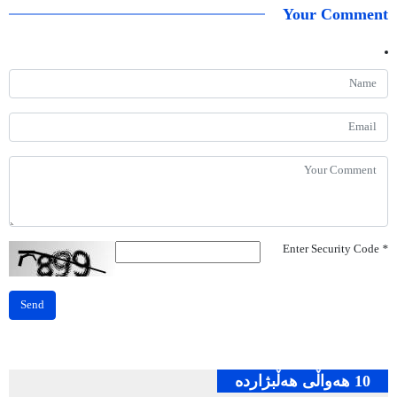
Your Comment
Enter Security Code
*
Send
10 هه‌واڵی هه‌ڵبژارده‌