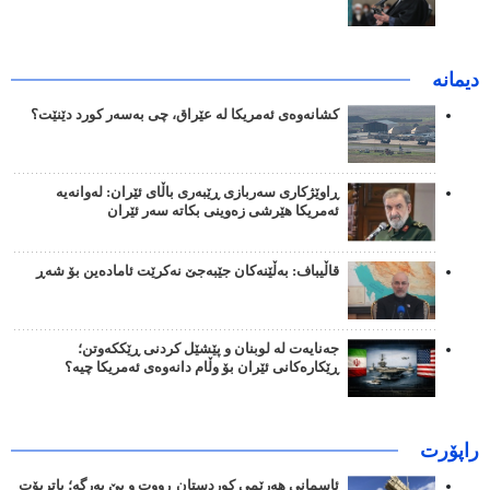
دیمانە
کشانەوەی ئەمریکا لە عێراق، چی بەسەر کورد دێنێت؟
ڕاوێژکاری سەربازی ڕێبەری باڵای ئێران: لەوانەیە
ئەمریکا هێرشی زەوینی بکاتە سەر ئێران
قاڵیباف: بەڵێنەکان جێبەجێ نەکرێت ئامادەین بۆ شەڕ
جەنایەت لە لوبنان و پێشێل کردنی ڕێککەوتن؛
ڕێکارەکانی ئێران بۆ وڵام دانەوەی ئەمریکا چیە؟
راپۆرت
ئاسمانی هەرێمی کوردستان ڕووت و بێ بەرگە؛ پاتریۆت