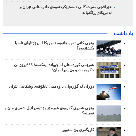
عێراقچی مەرجەکانی دەستپێکردنەوەی دانوستانی ئێران و
ئەمریکای ڕاگەیاند
یادداشت
بۆچی کاتی ئەوە هاتووە ئەمریکا لە ڕۆژئاوای ئاسیا
بکشێتەوە؟
هەرێمی کوردستان لە جیهاندا یەکەمە؛ 655 ڕۆژ بێ
حکوومەت و بێ پەڕلەمان!
دۆڕان لە گۆڕەپان تا وەهمی ئابلۆقەی وشکانیی ئێران
بۆچی شەڕی گەرووی هورمۆز بۆ ئیسڕائیل شەڕی مان و
نەمانە؟
کاریگەری بێ سنوور