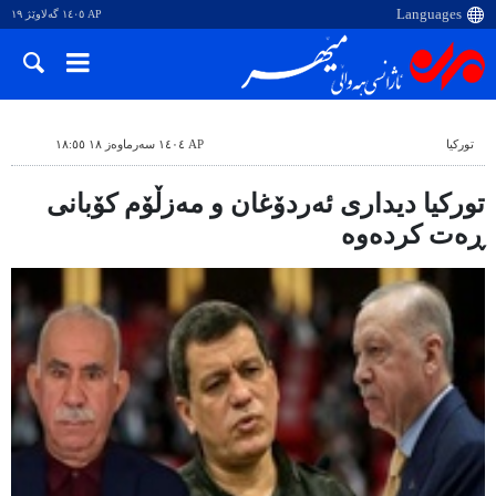
AP ١٤٠٥ گەلاوێژ ١٩
تورکیا
AP ١٤٠٤ سەرماوەز ١٨ ١٨:٥٥
تورکیا دیداری ئەردۆغان و مەزڵۆم کۆبانی
ڕەت کردەوە