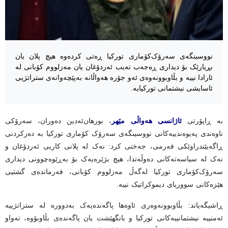
نووسینگەی سەرۆک‌کۆماری تورکیا ڕەتی کردەوە هیچ پلان یان
بڕیارێک بۆ دیداری ڕەجەب تەیب ئەردۆغان یان مەزلووم کۆبانی لە
ئارادا نییە و بڵاوبوونەوەی ئەو جۆرە هەواڵانە بەپێچەوانەی ستراتژیی
ئاسایشی نیشتمانی تورکیایە.
بە ڕاپۆرتی
ئاژانسی هەواڵی مێهر
، بورهان‌ئەدین دەوران، سەرۆکی
ناوەندی پەیوەندییەکانی نووسینگەی سەرۆک کۆماری تورکیا بە دەرکردنی
ڕاگەیێندراوێکی فەرمی، جەختی کرد: نەک لە پلانی کاریی ئەردۆغان و
نەک لە سیاسەتەکانی دەوڵەتدا، هیچ بژێرەیەک بۆ بەڕێوەچوونی دیداری
سەرۆک‌کۆماری تورکیا لەگەڵ مەزلووم کۆبانی، فەرماندەی گشتیی
هێزەکانی سووریای دیموکراتیک نییە.
ڕاشیگەیاند: بڵاوبوونەوەری ئاوەها پاگەندەیەک بەدوورە لە ستراتژییە
ئەمنییە نیشتمانییەکانی تورکیا و بانگهێشت یان پاگەندەی بڵاوبۆوە، تەواو