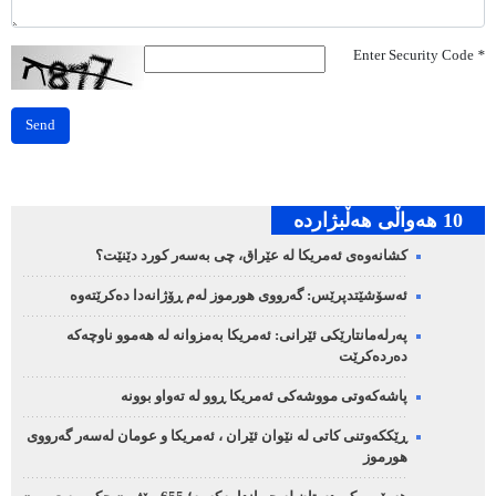
Enter Security Code
*
Send
10 هه‌واڵی هه‌ڵبژارده‌
کشانەوەی ئەمریکا لە عێراق، چی بەسەر کورد دێنێت؟
ئەسۆشێتدپرێس: گەرووی هورموز لەم ڕۆژانەدا دەکرێتەوە
پەرلەمانتارێکی ئێرانی: ئەمریکا بەمزوانە لە هەموو ناوچەکە
دەردەکرێت
پاشەکەوتی مووشەکی ئەمریکا ڕوو لە تەواو بوونە
ڕێککەوتنی کاتی لە نێوان ئێران ، ئەمریکا و عومان لەسەر گەرووی
هورموز