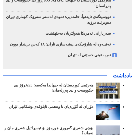
هەرێمی کوردستان لە جیهاندا یەکەمە؛ 655 ڕۆژ بێ حکوومەت و بێ
پەڕلەمان!
نووسینگەی ئایەتوڵا خامنەیی: ئەوەی لەسەر سەرۆک کۆماری ئێران
دەوترێت درۆیە
سەربازانی ئەمریکا هەولێریان بەجێهێشت
تەقینەوە لە شارۆچکەی پیشەسازی تاران؛ ١٨ کەس بریندار بوون
ئەربەعینی حسێنی لە ئێران
یادداشت
هەرێمی کوردستان لە جیهاندا یەکەمە؛ 655 ڕۆژ بێ
حکوومەت و بێ پەڕلەمان!
دۆڕان لە گۆڕەپان تا وەهمی ئابلۆقەی وشکانیی ئێران
بۆچی شەڕی گەرووی هورمۆز بۆ ئیسڕائیل شەڕی مان و
نەمانە؟