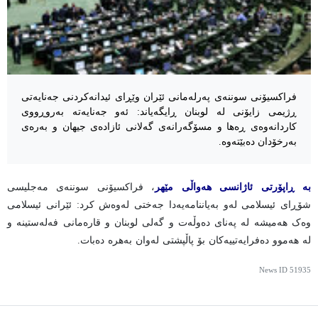
فراکسیۆنی سوننەی پەرلەمانی ئێران وێڕای ئیدانەکردنی جەنایەتی
ڕژیمی زایۆنی لە لوبنان ڕایگەیاند: ئەو جەنایەتە بەروڕووی
کاردانەوەی ڕەها و مسۆگەرانەی گەلانی ئازادەی جیهان و بەرەی
بەرخۆدان دەبێتەوە.
بە ڕاپۆرتی ئاژانسی هەواڵی مێهر
، فراکسیۆنی سوننەی مەجلیسی
شۆڕای ئیسلامی لەو بەیاننامەیەدا جەختی لەوەش کرد: ئێرانی ئیسلامی
وەک هەمیشە لە پەنای دەوڵەت و گەلی لوبنان و قارەمانی فەلەستینە و
لە هەموو دەفرایەتییەکان بۆ پاڵپشتی لەوان بەهرە دەبات.
News ID
51935