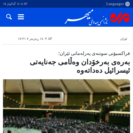
AP ١٤٠٥ گەلاوێژ ١٥
ئێران
AP ١٤٠٣ ڕەزبەر ٧ ١٧:٢١
فراکسیۆنی سوننەی پەرلەمانی ئێران؛
بەرەی بەرخۆدان وەڵامی جەنایەتی
ئیسرائیل دەداتەوە