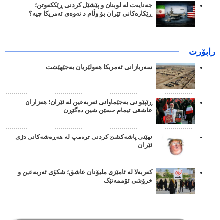
جەنایەت لە لوبنان و پێشێل کردنی ڕێککەوتن؛
ڕێکارەکانی ئێران بۆ وڵام دانەوەی ئەمریکا چیە؟
راپۆرت
سەربازانی ئەمریکا هەولێریان بەجێهێشت
ڕێپێوانی بەجێماوانی ئەربەعین لە ئێران؛ هەزاران
عاشقی ئیمام حسێن شین دەگێڕن
نهێنی پاشەکشێ کردنی ترەمپ لە هەڕەشەکانی دژی
ئێران
کەربەلا لە ئامێزی ملیۆنان عاشق؛ شکۆی ئەربەعین و
خرۆشی ئۆممەتێک