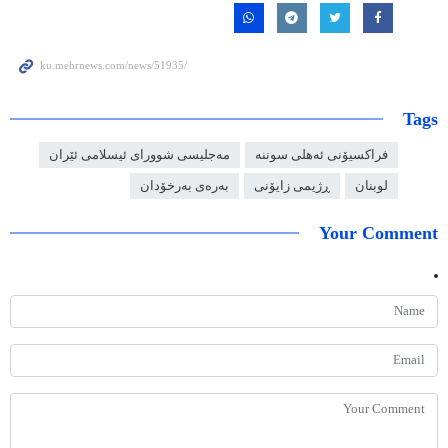
Tags
فراکسیۆنی ئەهلی سوننە
مەجلیسی شوورای ئیسلامی ئێران
لوبنان
ڕژیمی زایۆنی
بەرەی بەرخۆدان
Your Comment