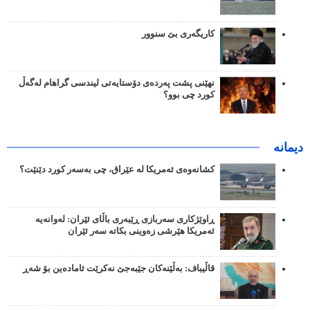
کاریگەری بێ سنوور
نهێنی پشت پەردەی دۆستایەتی لیندسی گراهام لەگەڵ
کورد چی بوو؟
دیمانە
کشانەوەی ئەمریکا لە عێراق، چی بەسەر کورد دێنێت؟
ڕاوێژکاری سەربازی ڕێبەری باڵای ئێران: لەوانەیە
ئەمریکا هێرشی زەوینی بکاتە سەر ئێران
قاڵیباف: بەڵێنەکان جێبەجێ نەکرێت ئامادەین بۆ شەڕ