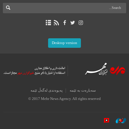
Desktop version
سەبارەت بە ئێمە
پەیوەندی لەگەڵ ئێمە
© 2017 Mehr News Agency. All rights reserved