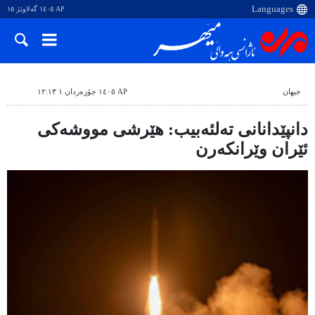
AP ١٤٠٥ گەلاوێژ ١٥
جیهان
AP ١٤٠٥ جۆزەردان ١ ١٢:١٣
دانپێدانانی تەلئەبیب: هێرشی مووشەکی
ئێران وێرانکەرن