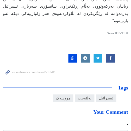
زیانیان بەرکەوتووە، بەڵام ڕێکخراوی سانسۆری سەربازی ئیسرائیل
بەردەوامە لە ڕێگریکردن لە بڵاوکردنەوەی هەر زانیارییەکی دیکە لەو
بارەیەوە".
News ID
59550
Tags
ئیسڕائیل
تەلئەبیب
مووشەک
Your Comment