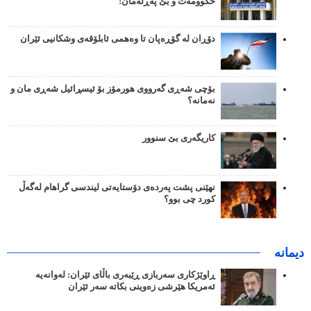
حکوومەت و بێ پەڕلەمان!
دۆڕان لە گۆڕەپان تا وەهمی ئابلۆقەی وشکانیی ئێران
بۆچی شەڕی گەرووی هورمۆز بۆ ئیسڕائیل شەڕی مان و
نەمانە؟
کاریگەری بێ سنوور
نهێنی پشت پەردەی دۆستایەتی لیندسی گراهام لەگەڵ
کورد چی بوو؟
دیمانە
ڕاوێژکاری سەربازی ڕێبەری باڵای ئێران: لەوانەیە
ئەمریکا هێرشی زەوینی بکاتە سەر ئێران