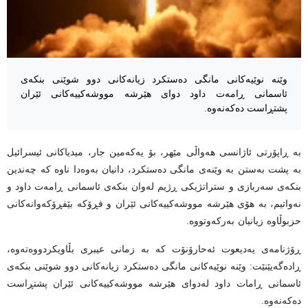
وێنە نوێیەکانی مانگی دەستکرد زیانەکانی دوو شوێنی بنکەی
ئاسمانی ڕامەت داود دوای هێرشە مووشەکییەکانی ئێران
پشتڕاست دەکەنەوە.
بە ڕاپۆرتی ئاژانسی هەواڵی مێهر، بۆ یەکەمین جار، میدیاکانی ئیسرائیل
بە پشت بەستن بە وێنەی مانگی دەستکرد، دانیان بەوەدا ناوە کە چەندین
بنکەی سەربازی و ستراتژیکی ڕژیم لەوان بنکەی ئاسمانی ڕامەت داود و
نەواتیم، بە هۆی هێرشە مووشەکییەکانی ئێران و فڕۆکە بێفڕۆکەوانەکانی
حزبوڵاوە زیانیان بەرکەوتووە.
ڕۆژنامەی یەدیعوت ئەحارۆنۆت کە بە زمانی عیبری بڵاویکردووەتەوە،
ڕادەگەیێنێت: وێنە نوێیەکانی مانگی دەستکرد زیانەکانی دوو شوێنی بنکەی
ئاسمانی ڕامات داود لەدوای هێرشە مووشەکییەکانی ئێران پشتڕاست
دەکەنەوە.