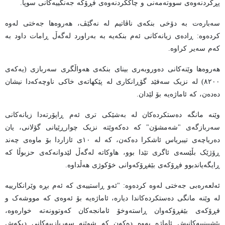
پڕکردنەوەی سووتەمەنی و چاککردنەوەی فڕۆکە جەنگییەکانی سوپا.
سەبارەت بە دۆخی بنکەی ناڤاتیم لە نەگێڤ، هەروەها جەختی لەوە
کردەوە: ڕادەی زیانەکانی ئەم بنکەیە بە بەراورد لەگەڵ ڕامات داود بە
کەم سەیر کراوە.
هەروەها وێنەکانی دەوروبەری بینای بنکەی هەواڵگری سەربازی (یەکەی
٨٢٠٠) لە نزیک سەفێد گۆڕانکاری لە پێکهاتەی خاکی ناوچەکەدا نیشان
دەدەن، کە ئاماژەیە بۆ لێدان.
وێنە مانگە دەستکردەکان لە بەشێکی تری ئەم ڕاپۆرتەدا زیانەکانی
سەربازگەی "شەمشۆن" کە دەکەوێتە نزیک چوارڕێیانی گۆلانی، یان
دەریاچەی تیبریاس ئاشکرا دەکەن، کە لە ١٠ی ئازاردا بۆ ماوەی چەند
ڕۆژێک بڵێسەی ئاگری تێدا بوو، هاوکاتە لەگەڵ لێدوانەکەی حزبوڵا کە
ڕایگەیاندبوو فڕۆکەی بێفڕۆکەوانی خۆکوژی هەڵداوە.
ئەلعەرەبی جەختی لەوە کردەوە: "ئەو ڕاستییەی کە ئەم بڕە وێرانکارییە
لە وێنە مانگی دەستکردەکاندا دیارە، ئاماژەیە بۆ ئەوەی کە مووشەک و
فڕۆکەی بێفڕۆکەوان ڕاستەوخۆ ئامانجەکان کەوتوونەتە خوارەوە،
پێشبینییەکانیش ئاماژە بەوە دەکەن کە شوێنە سەربازییەکانی دیکەش