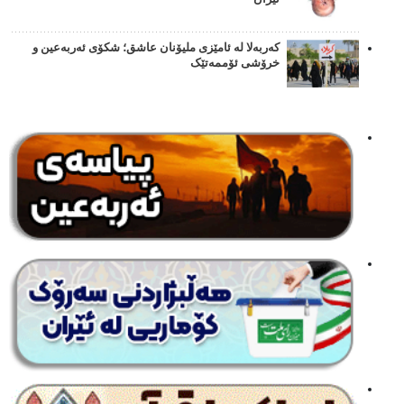
کەربەلا لە ئامێزی ملیۆنان عاشق؛ شکۆی ئەربەعین و
خرۆشی ئۆممەتێک