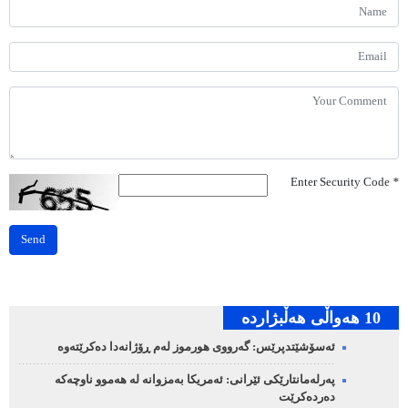
Enter Security Code
*
Send
10 هه‌واڵی هه‌ڵبژارده‌
ئەسۆشێتدپرێس: گەرووی هورموز لەم ڕۆژانەدا دەکرێتەوە
پەرلەمانتارێکی ئێرانی: ئەمریکا بەمزوانە لە هەموو ناوچەکە
دەردەکرێت