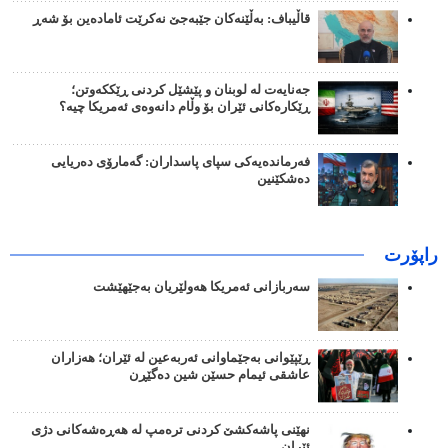
قاڵیباف: بەڵێنەکان جێبەجێ نەکرێت ئامادەین بۆ شەڕ
جەنایەت لە لوبنان و پێشێل کردنی ڕێککەوتن؛
ڕێکارەکانی ئێران بۆ وڵام دانەوەی ئەمریکا چیە؟
فەرماندەیەکی سپای پاسداران: گەمارۆی دەریایی
دەشکێنین
راپۆرت
سەربازانی ئەمریکا هەولێریان بەجێهێشت
ڕێپێوانی بەجێماوانی ئەربەعین لە ئێران؛ هەزاران
عاشقی ئیمام حسێن شین دەگێڕن
نهێنی پاشەکشێ کردنی ترەمپ لە هەڕەشەکانی دژی
ئێران