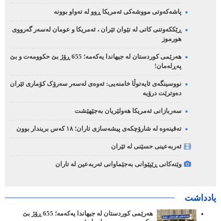
پاشەکەوتی مووشەکی ئەمریکا ڕوو لە تەواو بوونە
ڕێککەوتنی کاتی لە نێوان ئێران ، ئەمریکا و عومان لەسەر گەرووی
هورموز
هەرێمی کوردستان لە جیهاندا یەکەمە؛ 655 ڕۆژ بێ حکوومەت و بێ
پەڕلەمان!
نووسینگەی ئایەتوڵا خامنەیی: ئەوەی لەسەر سەرۆک کۆماری ئێران
دەوترێت درۆیە
سەربازانی ئەمریکا هەولێریان بەجێهێشت
تەقینەوە لە شارۆچکەی پیشەسازی تاران؛ ١٨ کەس بریندار بوون
ئەربەعینی حسێنی لە ئێران
وێنەکانی ڕێپێوانی بەجێماوانی ئەربەعین لە تاران
یادداشت
هەرێمی کوردستان لە جیهاندا یەکەمە؛ 655 ڕۆژ بێ