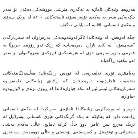
هەروەها وێنەکان ئاماژە بە ئەگەری هێرشی مووشەکی دەکەن بۆ سەر
بنکەیەکی سەر بە یەکەی ئۆپەراسیۆنە تایبەتەکانی ٨٢٠٠ لە نزیک سەفێد
و بنکەی ئاسمانی ناڤاتیم لە بیابانی نەگێڤ.
جگە لەوەش، لە وێنەکاندا ئاگرکەوتنەوەیەکی بەرفراوان لە سەربازگەی
"شەمشۆن" لە 10ی ئازاردا دەردەخات، کە ڕێک ئەو ڕۆژەی حزبوڵا بە
فەرمی بەرپرسیارێتی خۆی لە هێرشەکەی فڕۆکەی بێفڕۆکەوان بۆ سەر
ئەو بنکەیە ڕاگەیاند.
پەیامنێری تۆڕی ئەلعەرەبی لە قودس ڕایگەیاند: هەڵسەنگاندنەکانی
یەدیعوت ئاحارۆنۆت دەریدەخەن کە ڕادەی زیانەکانی دامەزراوە
سەربازییەکانی ئیسرائیل لە بنکە جیاوازەکاندا لە ڕووی توندی و لاوازییەوە
جیاوازە.
ناوبراو لە وردەکاریی زیانەکاندا ئاماژەی بەوەکرد: لە بنکەی ئاسمانی
ڕامەت داود کە یەکێکە لە بنکە گرنگەکانی هێزی ئاسمانی ئیسرائیل لە
نزیک مەڕج ئیبن عامر، دوو خاڵ کرانە ئامانج، خاڵی یەکەم بەشی
پشتیوانی و ئۆتۆمبێل و کەرەستەی لۆجستی و خاڵی دووەمیش سەنتەری