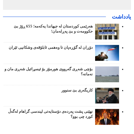
یادداشت
هەرێمی کوردستان لە جیهاندا یەکەمە؛ 655 ڕۆژ بێ
حکوومەت و بێ پەڕلەمان!
دۆڕان لە گۆڕەپان تا وەهمی ئابلۆقەی وشکانیی ئێران
بۆچی شەڕی گەرووی هورمۆز بۆ ئیسڕائیل شەڕی مان و
نەمانە؟
کاریگەری بێ سنوور
نهێنی پشت پەردەی دۆستایەتی لیندسی گراهام لەگەڵ
کورد چی بوو؟