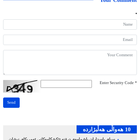
Your Comment
Enter Security Code
*
Send
10 هه‌واڵی هه‌ڵبژارده‌
سپای پاسداران پاشماوەی درۆنە تێکشکاوەکانی ئەمریکای نیشان