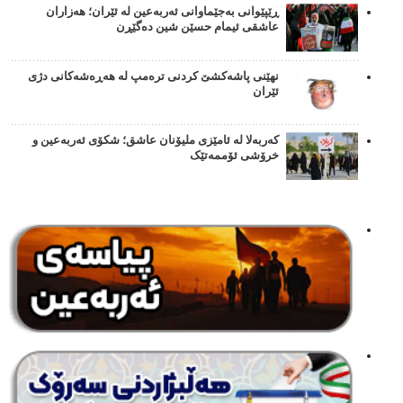
ڕێپێوانی بەجێماوانی ئەربەعین لە ئێران؛ هەزاران
عاشقی ئیمام حسێن شین دەگێڕن
نهێنی پاشەکشێ کردنی ترەمپ لە هەڕەشەکانی دژی
ئێران
کەربەلا لە ئامێزی ملیۆنان عاشق؛ شکۆی ئەربەعین و
خرۆشی ئۆممەتێک