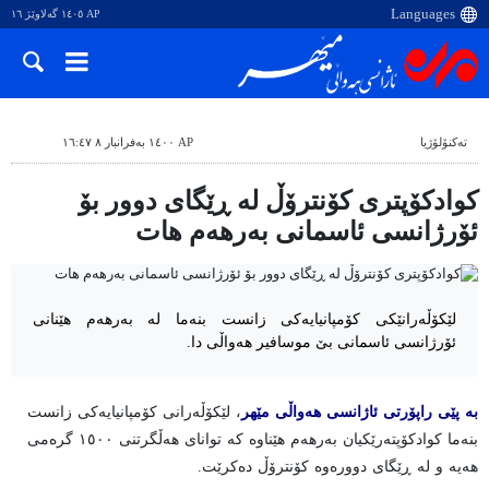
AP ١٤٠٥ گەلاوێژ ١٦
ته‌کنۆلۆژیا
AP ١٤٠٠ بەفرانبار ٨ ١٦:٤٧
کوادکۆپتری کۆنترۆڵ لە ڕێگای دوور بۆ
ئۆرژانسی ئاسمانی بەرهەم هات
لێکۆڵەرانێکی کۆمپانیایەکی زانست بنەما لە بەرهەم هێنانی
ئۆرژانسی ئاسمانی بێ موسافیر هەواڵی دا.
بە پێی راپۆرتی ئاژانسی هەواڵی مێهر
، لێکۆڵەرانی کۆمپانیایەکی زانست
بنەما کوادکۆپتەرێکیان بەرهەم هێناوە کە توانای هەڵگرتنی ١٥٠٠ گرەمی
هەیە و لە ڕێگای دوورەوە کۆنترۆڵ دەکرێت.