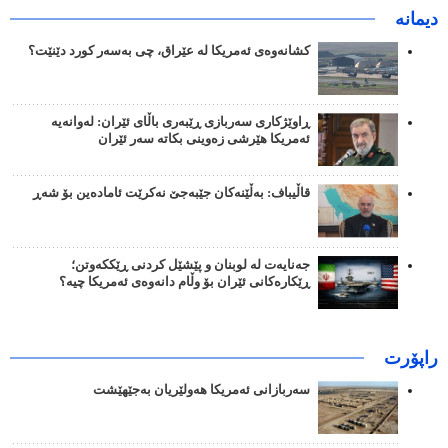
دیمانە
کشانەوەی ئەمریکا لە عێراق، چی بەسەر کورد دێنێت؟
ڕاوێژکاری سەربازی ڕێبەری باڵای ئێران: لەوانەیە
ئەمریکا هێرشی زەوینی بکاتە سەر ئێران
قاڵیباف: بەڵێنەکان جێبەجێ نەکرێت ئامادەین بۆ شەڕ
جەنایەت لە لوبنان و پێشێل کردنی ڕێککەوتن؛
ڕێکارەکانی ئێران بۆ وڵام دانەوەی ئەمریکا چیە؟
راپۆرت
سەربازانی ئەمریکا هەولێریان بەجێهێشت