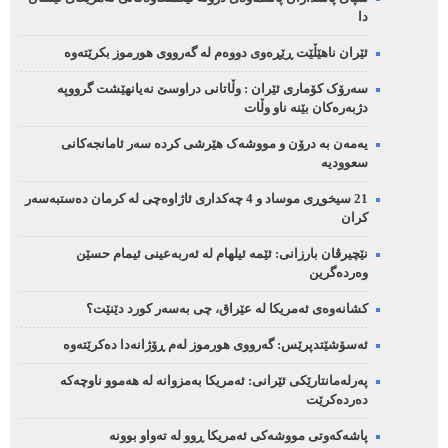
دا
ئێران ناهێڵێت ڕێڕەوی دووەم لە گەرووی هورموز بکرێتەوە
سەرۆک کۆماری ئێران : وڵاتانی دراوسێ نەیانهێشت گرووپە
دژبەرەکان بێنە ناو وڵات
یەمەن بە درۆن و مووشەک هێرشی کردە سەر ئامانجەکانی
سعوودیە
21 سیخوڕی موساد و 4 چەکداری ئاژاوەچی لە کرمان دەستبەسەر
کران
نێچیرڤان بارزانی: ئێمە ئیلهام لە ئەربەعینی ئیمام حسێن
وەردەگرین
کشانەوەی ئەمریکا لە عێراق، چی بەسەر کورد دێنێت؟
ئەسۆشێتدپرێس: گەرووی هورموز لەم ڕۆژانەدا دەکرێتەوە
پەرلەمانتارێکی ئێرانی: ئەمریکا بەمزوانە لە هەموو ناوچەکە
دەردەکرێت
پاشەکەوتی مووشەکی ئەمریکا ڕوو لە تەواو بوونە