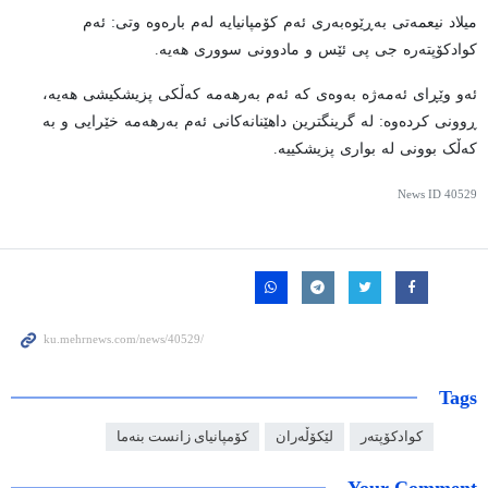
میلاد نیعمەتی بەڕێوەبەری ئەم کۆمپانیایە لەم بارەوە وتی: ئەم
کوادکۆپتەرە جی پی ئێس و مادوونی سووری هەیە.
ئەو وێڕای ئەمەژە بەوەی کە ئەم بەرهەمە کەڵکی پزیشکیشی هەیە،
ڕوونی کردەوە: لە گرینگترین داهێنانەکانی ئەم بەرهەمە خێرایی و بە
کەڵک بوونی لە بواری پزیشکییە.
News ID
40529
Tags
کوادکۆپتەر
لێکۆڵەران
کۆمپانیای زانست بنەما