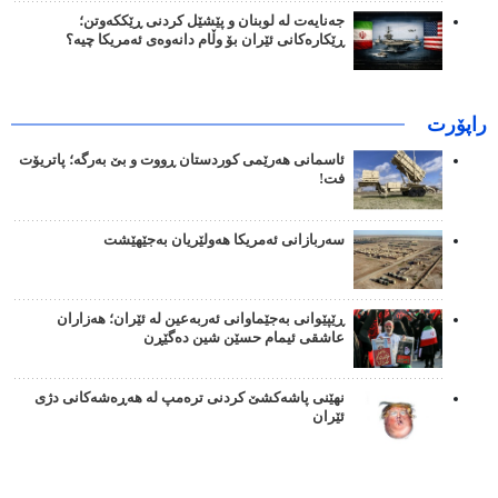
جەنایەت لە لوبنان و پێشێل کردنی ڕێککەوتن؛
ڕێکارەکانی ئێران بۆ وڵام دانەوەی ئەمریکا چیە؟
راپۆرت
ئاسمانی هەرێمی کوردستان ڕووت و بێ بەرگە؛ پاتریۆت
فت!
سەربازانی ئەمریکا هەولێریان بەجێهێشت
ڕێپێوانی بەجێماوانی ئەربەعین لە ئێران؛ هەزاران
عاشقی ئیمام حسێن شین دەگێڕن
نهێنی پاشەکشێ کردنی ترەمپ لە هەڕەشەکانی دژی
ئێران