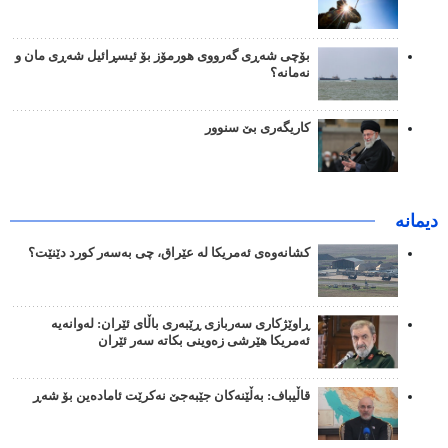
بۆچی شەڕی گەرووی هورمۆز بۆ ئیسڕائیل شەڕی مان و
نەمانە؟
کاریگەری بێ سنوور
دیمانە
کشانەوەی ئەمریکا لە عێراق، چی بەسەر کورد دێنێت؟
ڕاوێژکاری سەربازی ڕێبەری باڵای ئێران: لەوانەیە
ئەمریکا هێرشی زەوینی بکاتە سەر ئێران
قاڵیباف: بەڵێنەکان جێبەجێ نەکرێت ئامادەین بۆ شەڕ