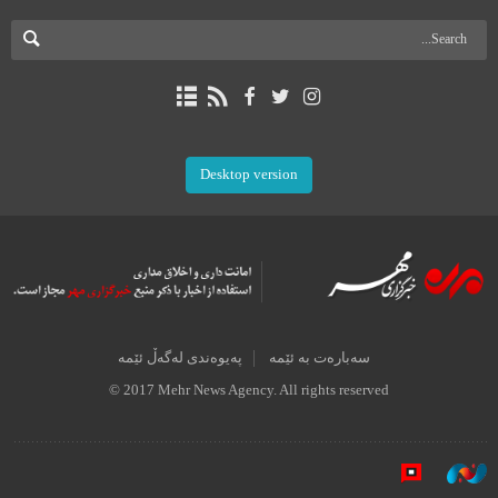
Desktop version
سەبارەت بە ئێمە
پەیوەندی لەگەڵ ئێمە
© 2017 Mehr News Agency. All rights reserved