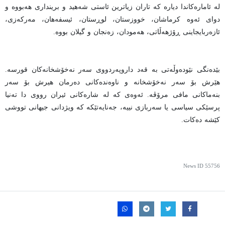
لە ئامارەکاندا دیارە کە تاران زیاترین ئاستی شەهید و برینداری هەبووە و
دوای ئەوە کرماشان، خووزستان، لوڕستان، ئیسفەهان، مەرکەزی،
ئازەربایجاینی ڕۆژهەڵاتی، هەمودان، زەنجان و گیلان بووە.
بێدەنگی نێودەوڵەتی بە قەد داروپەردووی سەر نەخۆشخانەکان قورسە.
هێرش بۆ سەر نەخۆشخانە و ناوەندەکانی دەرمان هیرش بۆ سەر
بنەماکانی مافی مرۆڤە. ئەوەی کە لە شارەکانی ئیران رووی دا تەنیا
پرسێکی سیاسی یا سەربازی نییە، جەنایەتێکە کە ویژدانی جیهانی تووشی
کێشە دەکات.
News ID
55756