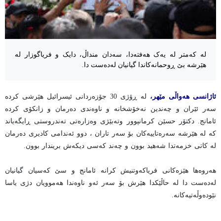
لە کەمتر لە یەک هەفتەدا، سەدان منداڵ، دایک و فریاگوزار لە
هێرشە بێ ڕوحمانەکاندا گیانیان لەدەست دا.
ئاژانسی هەواڵی مێهر،
لە ڕۆژی 30 جۆزەردانی ئیسرائیل هێرشی کردە
سەر ئێران و چەندین نەخۆشخانە و ناوەندی دەرمان و زانکۆی کردە
ئامانج. دکتۆر حسێن کرمانپوور وتەبێژی وەزارەتی تەندروستی ڕایگەیاند
کە لە هێرشە سەرەتاییەکان بۆ سەر تاران ، دوو ئەندامی کادیری دەرمان
لە کاتی خزمەتدا شەهید بوون و چەند کەسی دیکەش بریندار بوون.
هەروەها هێزەکانی فریاکەوتنیش کرانە ئامانج و سێ کەسیان گیانیان
لەدەست دا لە حاڵێکدا هێرش بۆ سەر ئەو ناوەندا هەموویان دژی یاسا
نێودەوڵەتیەکانە.