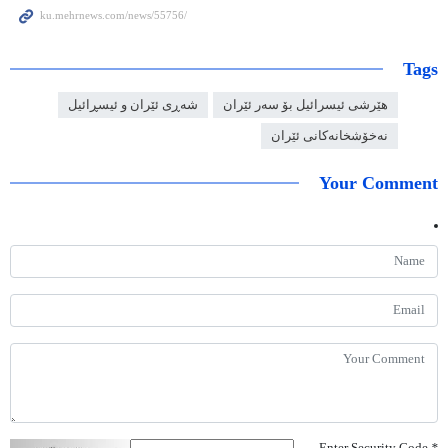
Tags
هێرشی ئیسرائیل بۆ سەر ئێران
شەڕی ئێران و ئیسڕائیل
نەخۆشخانەکانی ئێران
Your Comment