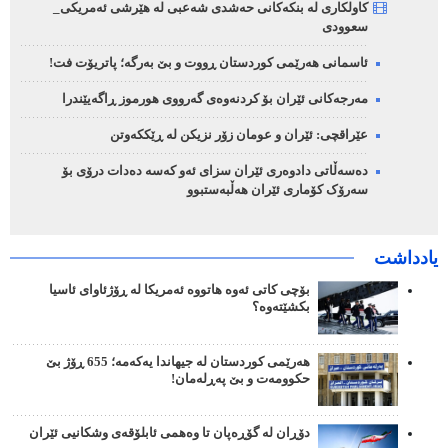
کاولکاری لە بنکەکانی حەشدی شەعبی لە هێرشی ئەمریکی_
سعوودی
ئاسمانی هەرێمی کوردستان ڕووت و بێ بەرگە؛ پاتریۆت فت!
مەرجەکانی ئێران بۆ کردنەوەی گەرووی هورموز ڕاگەیێندرا
عێراقچی: ئێران و عومان زۆر نزیکن لە ڕێککەوتن
دەسەڵاتی دادوەری ئێران سزای ئەو کەسە دەدات درۆی بۆ
سەرۆک کۆماری ئێران هەڵبەستبوو
یادداشت
بۆچی کاتی ئەوە هاتووە ئەمریکا لە ڕۆژئاوای ئاسیا
بکشێتەوە؟
هەرێمی کوردستان لە جیهاندا یەکەمە؛ 655 ڕۆژ بێ
حکوومەت و بێ پەڕلەمان!
دۆڕان لە گۆڕەپان تا وەهمی ئابلۆقەی وشکانیی ئێران