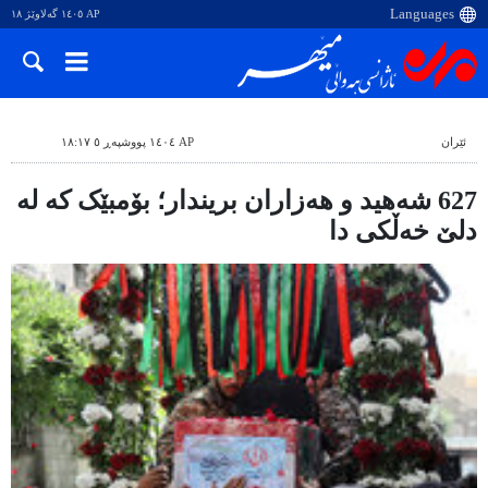
AP ١٤٠٥ گەلاوێژ ١٨
ئێران
AP ١٤٠٤ پووشپەڕ ٥ ١٨:١٧
627 شەهید و هەزاران بریندار؛ بۆمبێک کە لە
دلێ خەڵکی دا