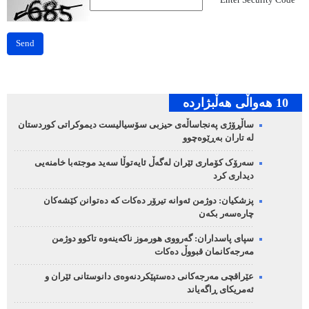
Enter Security Code
*
Send
10 هه‌واڵی هه‌ڵبژارده‌
ساڵڕۆژی پەنجاساڵەی حیزبی سۆسیالیست دیموکراتی کوردستان
لە تاران بەڕێوەچوو
سەرۆک کۆماری ئێران لەگەڵ ئایەتوڵا سەید موجتەبا خامنەیی
دیداری کرد
پزشکیان: دوژمن ئەوانە تیرۆر دەکات کە دەتوانن کێشەکان
چارەسەر بکەن
سپای پاسداران: گەرووی هورموز ناکەینەوە تاکوو دوژمن
مەرجەکانمان قبووڵ دەکات
عێراقچی مەرجەکانی دەستپێکردنەوەی دانوستانی ئێران و
ئەمریکای ڕاگەیاند