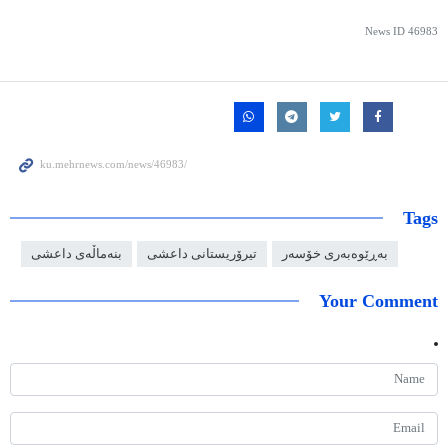
News ID
46983
Tags
بەڕێوەبەری خۆسەر
تیرۆریستانی داعشی
بنەماڵەی داعشی
Your Comment