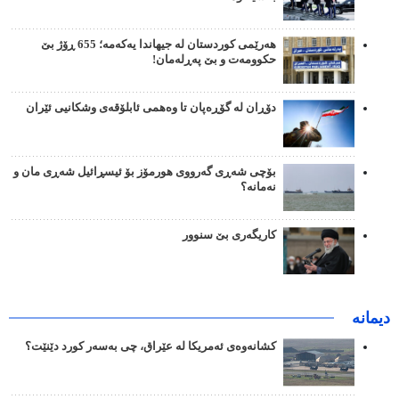
هەرێمی کوردستان لە جیهاندا یەکەمە؛ 655 ڕۆژ بێ
حکوومەت و بێ پەڕلەمان!
دۆڕان لە گۆڕەپان تا وەهمی ئابلۆقەی وشکانیی ئێران
بۆچی شەڕی گەرووی هورمۆز بۆ ئیسڕائیل شەڕی مان و
نەمانە؟
کاریگەری بێ سنوور
دیمانە
کشانەوەی ئەمریکا لە عێراق، چی بەسەر کورد دێنێت؟