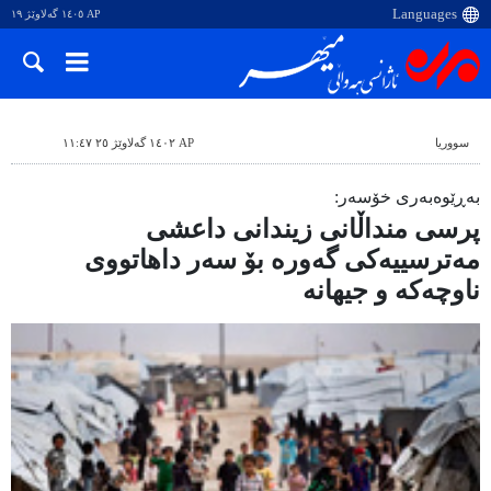
AP ١٤٠٥ گەلاوێژ ١٩
سووریا
AP ١٤٠٢ گەلاوێژ ٢٥ ١١:٤٧
بەڕێوەبەری خۆسەر:
پرسی منداڵانی زیندانی داعشی
مەترسییەکی گەورە بۆ سەر داهاتووی
ناوچەکە و جیهانە