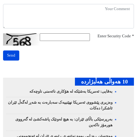
Enter Security Code
*
Send
10 هه‌واڵی هه‌ڵبژارده‌
بەقایی: ئەمریکا بەشێکە لە هۆکاری نائەمنی ناوچەکە
وەزیری پێشووی ئەمریکا نهێنییەک سەبارەت بە شەڕ لەگەڵ ئێران
ئاشکرا دەکات
بەرپرسێکی باڵای ئێران: بە هیچ لەونێک پاشەکشێ لە گەرووی
هورمۆز ناکەین
موحسێن ڕەزایی بووە نوێنەری ڕێبەری ئێران لە ئەنجومەنی