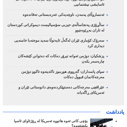
ئاسایشی نیشتمانیی
ئەنساروڵای یەمەن، ناوچەیەکی عەرەبستانی تەقاندەوە
ساڵڕۆژی پەنجاساڵەی حیزبی سۆسیالیست دیموکراتی کوردستان
لە تاران بەڕێوەچوو
سەرۆک کۆماری ئێران لەگەڵ ئایەتوڵا سەید موجتەبا خامنەیی
دیداری کرد
پزشکیان: دوژمن ئەوانە تیرۆر دەکات کە دەتوانن کێشەکان
چارەسەر بکەن
سپای پاسداران: گەرووی هورموز ناکەینەوە تاکوو دوژمن
مەرجەکانمان قبووڵ دەکات
عێراقچی مەرجەکانی دەستپێکردنەوەی دانوستانی ئێران و
ئەمریکای ڕاگەیاند
یادداشت
بۆچی کاتی ئەوە هاتووە ئەمریکا لە ڕۆژئاوای ئاسیا
بکشێتەوە؟