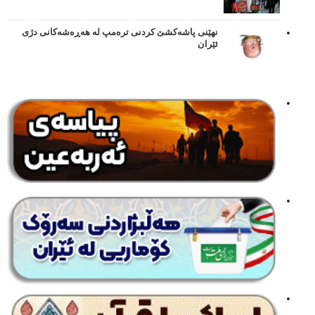
نهێنی پاشەکشێ کردنی ترەمپ لە هەڕەشەکانی دژی
ئێران