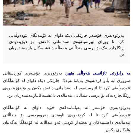
بەڕێوەبەری خۆسەر جارێکی دیکە داوای لە کۆمەڵگای نێودەوڵەتی
کرد تا وێڕای لێپرسینەوەی ئەندامانی داعش، بۆ دۆزینەوەی
ڕێگاچارەیەک بۆ پرسی منداڵانی بنەماڵە داعشییەکان یارمەتیدەریان
بن.
بە ڕاپۆرتی ئاژانسی هەواڵی مێهر،
بەڕێوەبری خۆسەری کوردستانی
سووری ابە بڵاو کردنەوەی بەیاننامەیەک جارێکی دیکە داوای لە کۆمەڵگای
نێودەوڵەتی کرد تا لێپرسینەوە لە ئەندامانی داعش بکەن و بۆ دۆزینەوەی
ڕێگایچارەیەک بۆ پرسی منداڵانی بنەماڵەی داعشییەکانیارمەتیدەریان بن.
بەڕێوەبەری خۆسەر لە بەیاننامەکەی خۆیدا داوای لە کۆمەڵگای
نێودەوڵەتی کرد تا لە کردنەوەی ناوەندی پەروەردەیی بۆ منداڵانی
بنەماڵەی داعشییەکان و بەشدار کردنی ئەو منداڵانە لە کۆمەڵگا لەگەڵیان
هاوکاری بکەن.