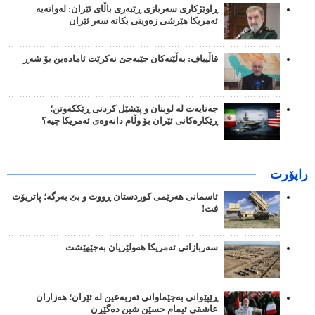
ڕاوێژکاری سەربازی ڕێبەری باڵای ئێران: لەوانەیە
ئەمریکا هێرشی زەوینی بکاتە سەر ئێران
قاڵیباف: بەڵێنەکان جێبەجێ نەکرێت ئامادەین بۆ شەڕ
جەنایەت لە لوبنان و پێشێل کردنی ڕێککەوتن؛
ڕێکارەکانی ئێران بۆ وڵام دانەوەی ئەمریکا چیە؟
راپۆرت
ئاسمانی هەرێمی کوردستان ڕووت و بێ بەرگە؛ پاتریۆت
فت!
سەربازانی ئەمریکا هەولێریان بەجێهێشت
ڕێپێوانی بەجێماوانی ئەربەعین لە ئێران؛ هەزاران
عاشقی ئیمام حسێن شین دەگێڕن