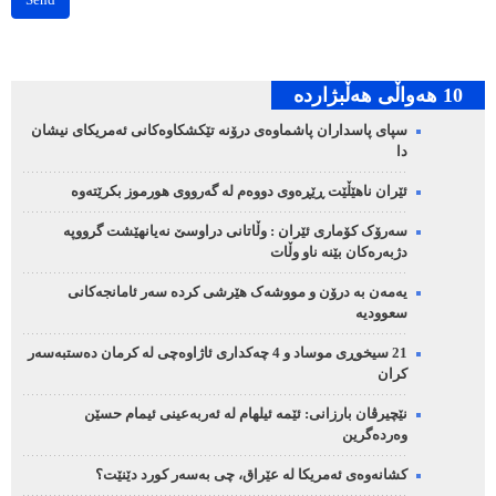
Send
10 هه‌واڵی هه‌ڵبژارده‌
سپای پاسداران پاشماوەی درۆنە تێکشکاوەکانی ئەمریکای نیشان
دا
ئێران ناهێڵێت ڕێڕەوی دووەم لە گەرووی هورموز بکرێتەوە
سەرۆک کۆماری ئێران : وڵاتانی دراوسێ نەیانهێشت گرووپە
دژبەرەکان بێنە ناو وڵات
یەمەن بە درۆن و مووشەک هێرشی کردە سەر ئامانجەکانی
سعوودیە
21 سیخوڕی موساد و 4 چەکداری ئاژاوەچی لە کرمان دەستبەسەر
کران
نێچیرڤان بارزانی: ئێمە ئیلهام لە ئەربەعینی ئیمام حسێن
وەردەگرین
کشانەوەی ئەمریکا لە عێراق، چی بەسەر کورد دێنێت؟