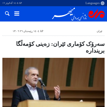
AP ١٤٠٥ گەلاوێژ ١٦
ئێران
AP ١٤٠٤ ڕێبەندان ٢٦ ١٣:٠٦
سەرۆک کۆماری ئێران: زەینی کۆمەڵگا
بریندارە