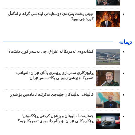
نهێنی پشت پەردەی دۆستایەتی لیندسی گراهام لەگەڵ
کورد چی بوو؟
دیمانە
کشانەوەی ئەمریکا لە عێراق، چی بەسەر کورد دێنێت؟
ڕاوێژکاری سەربازی ڕێبەری باڵای ئێران: لەوانەیە
ئەمریکا هێرشی زەوینی بکاتە سەر ئێران
قاڵیباف: بەڵێنەکان جێبەجێ نەکرێت ئامادەین بۆ شەڕ
جەنایەت لە لوبنان و پێشێل کردنی ڕێککەوتن؛
ڕێکارەکانی ئێران بۆ وڵام دانەوەی ئەمریکا چیە؟