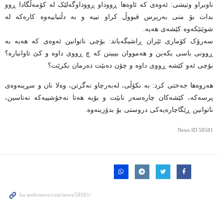
ناوبراو وتیشی: ئەوەی کە ئاوەها ڕووداو ڕووداوگەلێک لە کۆمەڵگادا ڕوو
بدات بۆ منی بەرپرس قبووڵ کراو نییە و بە دڵنیاییەوە کارەکە لە
شوێنێکەوە کێشەی هەیە.
سەرۆک کۆماری ئێران ڕاشیگەیاند: بۆچی ناتوانین ئەوەی کە هەیە بە
ڕوونی باسی بکەین و هەمووان بیبینن کە چ ڕووی داوە و کێ تاوانبارە؟
بۆچی ئەو کێشە ڕووی داوە و چۆن دەبێت دەرمان بکرێت؟
هەروەها جەختی کرد: بە نکۆڵی، لەبەرچاو نەگرتن، وەلا نان و سڕینەوەی
پرسەکە، کێشەکان چارەسەر نابێت و بۆیە هەتا نەخۆشییەکە نەناسین،
ناتوانین ڕێگاچارەیەکی دروستی بۆ بدۆزینەوە.
News ID
58581