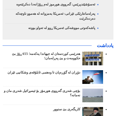
ئەسۆشێتدپرێس: گەرووی هورموز لەم ڕۆژانەدا دەکرێتەوە
پەرلەمانتارێکی ئێرانی: ئەمریکا بەمزوانە لە هەموو ناوچەکە
دەردەکرێت
پاشەکەوتی مووشەکی ئەمریکا ڕوو لە تەواو بوونە
یادداشت
هەرێمی کوردستان لە جیهاندا یەکەمە؛ 655 ڕۆژ بێ
حکوومەت و بێ پەڕلەمان!
دۆڕان لە گۆڕەپان تا وەهمی ئابلۆقەی وشکانیی ئێران
بۆچی شەڕی گەرووی هورمۆز بۆ ئیسڕائیل شەڕی مان و
نەمانە؟
کاریگەری بێ سنوور