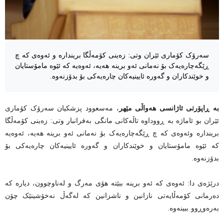
سەرۆک کۆماری ئێران وتی: زەینی کۆمەڵگا بریندارە و ئەوەی کە چ
ڕێگەچارەیەک بۆ نەمانی ئەو برینە هەیە، ئەوەیە کە ئێوە مامۆستایان
و خوێندکاران و گەورە ئایینیەکان چارەیەکی بۆ بدۆزنەوە.
بە ڕاپۆرتی ئاژانسی هەواڵی مێهر
،
مەسعوود پزشکیان سەرۆک کۆماری
ئێران بو ئاماژە بە ڕووداوە تاڵەکانی مانگی بەفرانبار وتی: زەینی کۆمەڵگا
بریندارە وئەوەی کە چ ڕێگەچارەیەک بۆ نەمانی ئەو برینە هەیە، ئەوەیە
کە ئێوە مامۆستایان و خوێندکاران و گەورە ئایینیەکان چارەیەکی بۆ
بدۆزنەوە.
درێژەی دا: ئەوەی کە ئەو برینە ببێتە هۆی مەرگ و لەناوچوون، دیارە کە
دەرمانی کۆمەڵایەتی نازانین و ناشزانین کە لەگەڵ نەخۆشینێک چۆن
بەرەوڕوو ببینەوە.