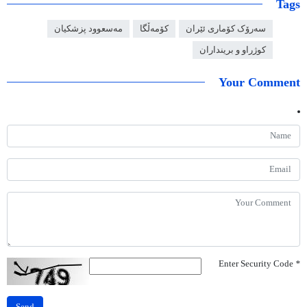
Tags
سەرۆک کۆماری ئێران
کۆمەڵگا
مەسعوود پزشکیان
كوژراو و برینداران
Your Comment
Enter Security Code
*