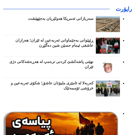
راپۆرت
سەربازانی ئەمریکا هەولێریان بەجێهێشت
ڕێپێوانی بەجێماوانی ئەربەعین لە ئێران؛ هەزاران
عاشقی ئیمام حسێن شین دەگێڕن
نهێنی پاشەکشێ کردنی ترەمپ لە هەڕەشەکانی دژی
ئێران
کەربەلا لە ئامێزی ملیۆنان عاشق؛ شکۆی ئەربەعین و
خرۆشی ئۆممەتێک