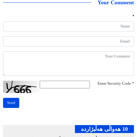
Your Comment
Enter Security Code
*
Send
10 هه‌واڵی هه‌ڵبژارده‌