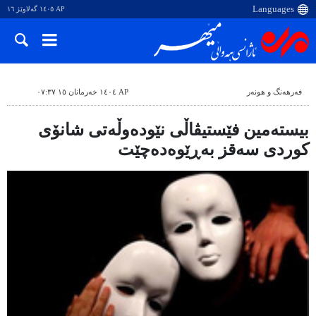
AP ١٤٠٥ گەلاوێژ ١٦
فەرهەنگ و هونەر
AP ١٤٠٤ خەرمانان ١٥ ٠٧:٣٧
بیستەمین فێستیڤاڵی نێودەوڵەتی شانۆی
کوردی سەقز بەڕێوەدەچێت