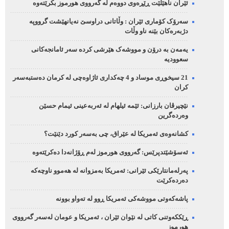
ئێران ناهێڵێت ڕێڕەوی دووەم لە گەرووی هورموز بکرێتەوە
سەرۆک کۆماری ئێران : وڵاتانی دراوسێ نەیانهێشت گرووپە
دژبەرەکان بێنە ناو وڵات
یەمەن بە درۆن و مووشەک هێرشی کردە سەر ئامانجەکانی
سعوودیە
21 سیخوڕی موساد و 4 چەکداری ئاژاوەچی لە کرمان دەستبەسەر
کران
نێچیرڤان بارزانی: ئێمە ئیلهام لە ئەربەعینی ئیمام حسێن
وەردەگرین
کشانەوەی ئەمریکا لە عێراق، چی بەسەر کورد دێنێت؟
ئەسۆشێتدپرێس: گەرووی هورموز لەم ڕۆژانەدا دەکرێتەوە
پەرلەمانتارێکی ئێرانی: ئەمریکا بەمزوانە لە هەموو ناوچەکە
دەردەکرێت
پاشەکەوتی مووشەکی ئەمریکا ڕوو لە تەواو بوونە
ڕێککەوتنی کاتی لە نێوان ئێران ، ئەمریکا و عومان لەسەر گەرووی
هورموز