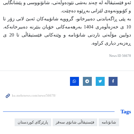
ئەو فێستیڤاڵە لە چەند بەشی نێودەوڵەتی، شانۆنووسی و پێشانگایی
و کۆبوونەوەی لێزانی بەڕێوە دەچێت.
بە پێی ڕاگەیاندنی دەبیرخانو، گرووپە شانۆییەکان ئەبێ لانی زۆر تا
10 ی خەزەڵوەری 1404 بەرهەمەکانی خۆیان بنێرنە دەبیرخانەکە.
دوایین مۆڵەتی ناردنی شانۆنامە و وێنەکانی فێستیڤاڵی تا 20 ی
ڕەزبەر دیاری کراوە.
News ID
56678
Tags
شانۆنامە
فێستیڤاڵی شانۆی سەقز
پارێزگای کوردستان