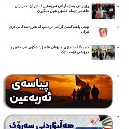
ڕێپێوانی بەجێماوانی ئەربەعین لە ئێران؛ هەزاران
عاشقی ئیمام حسێن شین دەگێڕن
نهێنی پاشەکشێ کردنی ترەمپ لە هەڕەشەکانی دژی
ئێران
کەربەلا لە ئامێزی ملیۆنان عاشق؛ شکۆی ئەربەعین و
خرۆشی ئۆممەتێک