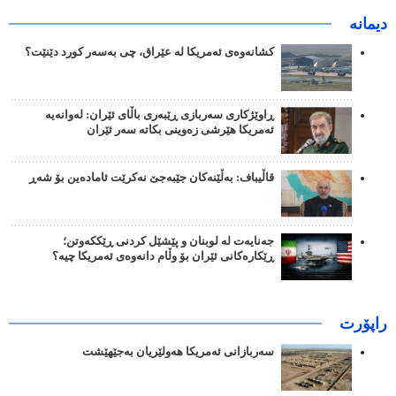
دیمانە
کشانەوەی ئەمریکا لە عێراق، چی بەسەر کورد دێنێت؟
ڕاوێژکاری سەربازی ڕێبەری باڵای ئێران: لەوانەیە
ئەمریکا هێرشی زەوینی بکاتە سەر ئێران
قاڵیباف: بەڵێنەکان جێبەجێ نەکرێت ئامادەین بۆ شەڕ
جەنایەت لە لوبنان و پێشێل کردنی ڕێککەوتن؛
ڕێکارەکانی ئێران بۆ وڵام دانەوەی ئەمریکا چیە؟
راپۆرت
سەربازانی ئەمریکا هەولێریان بەجێهێشت