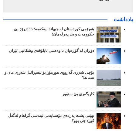
یادداشت
هەرێمی کوردستان لە جیهاندا یەکەمە؛ 655 ڕۆژ بێ
حکوومەت و بێ پەڕلەمان!
دۆڕان لە گۆڕەپان تا وەهمی ئابلۆقەی وشکانیی ئێران
بۆچی شەڕی گەرووی هورمۆز بۆ ئیسڕائیل شەڕی مان و
نەمانە؟
کاریگەری بێ سنوور
نهێنی پشت پەردەی دۆستایەتی لیندسی گراهام لەگەڵ
کورد چی بوو؟