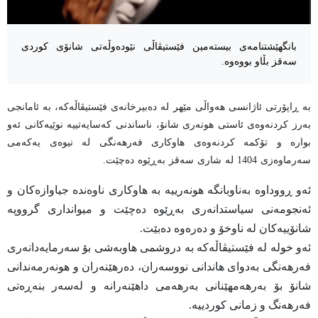
بانگهێشتنامەی بیستەمین فێستیڤاڵی نێودەوڵەتی شانۆی کوردی
سەقز بڵاو بووەوە.
بە ڕاپۆرتی ئاژانسی هەواڵی مێهر لە دەبیرخانەی فێستیڤاڵەکە، بە ئامانجی
بەرز کردنەوەی ئاستی هونەری شانۆ، ناساندنی کەسایەتییە نوێیەکانی ئەو
بوارە و تۆکمە کردنەوەی هاوکاری فەرهەنگی لە نیوەی یەکەمی
سەرماوەزی 1404 لە شاری سەقز بەڕێوە دەچێت.
ئەو ڕووداوە بەناوبانگە هونەرییە بە هاوکاری ناوەندە جیاوازەکان و
ئەنجومەنی سیاستدانەری بەڕێوە دەچێت و میوانداری گرووپە
شانۆییەکان لە ناوخۆ و دەرەوە دەبێت.
ئەو خولە لە فێستیڤاڵەکە بە دروشمی هاوبەشی بۆ سەرمایەدانەری
فەرهەنگی بەدوای هاندانی نووسەران، دەرهێنەران و هونەرمەندانی
شانۆ بۆ بەرهەمهێنانی بەرهەمی داهێنەرانە و لەسەر بنەڕەتی
فەرهەنگ و زمانی کوردییە.