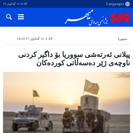
AP ١٤٠٥ گەلاوێژ ١٧
سووریا
AP ١٤٠٤ گەلاوێژ ٢٦ ١٥:٤٧
پیلانی ئەرتەشی سووریا بۆ داگیر کردنی
ناوچەی ژێر دەسەڵاتی کوردەکان