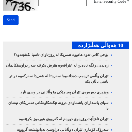
Enter Security Code
*
Send
10 هه‌واڵی هه‌ڵبژارده‌
بۆچی کاتی ئەوە هاتووە ئەمریکا لە ڕۆژئاوای ئاسیا بکشێتەوە؟
زەیدی: ڕێگە نادەین لە عێراقەوە هێرش بکرێتە سەر دراوسێکانمان
ئێران وڵامی ترەمپ دەداتەوە؛ سەرەتا لە شەڕدا سەرکەوە دواتر
باسی تاڵان بکە
وەزیری دەرەوەی ئێران پەیامێکی بۆ وڵاتانی دراوسێ نارد
سپای پاسداران پاشماوەی درۆنە تێکشکاوەکانی ئەمریکای نیشان
دا
ئێران ناهێڵێت ڕێڕەوی دووەم لە گەرووی هورموز بکرێتەوە
سەرۆک کۆماری ئێران : وڵاتانی دراوسێ نەیانهێشت گرووپە