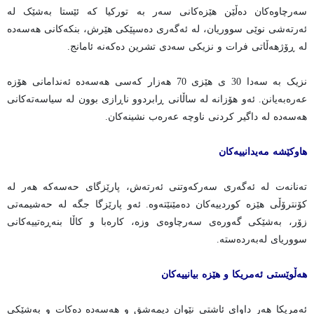
سەرچاوەکان دەڵێن هێزەکانی سەر بە تورکیا کە ئێستا بەشێک لە
ئەرتەشی نوێی سووریان، لە ئەگەری دەسپێکی هێرش، بنکەکانی هەسەدە
لە ڕۆژهەڵاتی فرات و نزیکی سەدی تشرین دەکەنە ئامانج.
نزیک بە سەدا 30 ی هێزی 70 هەزار کەسی هەسەدە ئەندامانی هۆزە
عەرەبەیانن. ئەو هۆزانە لە ساڵانی ڕابردوو ناڕازی بوون لە سیاسەتەکانی
هەسەدە لە داگیر کردنی ناوچە عەرەب نشینەکان.
هاوکێشە مەیدانییەکان
تەنانەت لە ئەگەری سەرکەوتنی ئەرتەش، پارێزگای حەسەکە هەر لە
کۆنترۆڵی هێزە کوردییەکان دەمێنێتەوە. ئەو پارێزگا جگە لە حەشیمەتی
زۆر، بەشێکی گەورەی سەرچاوەی وزە، کارەبا و کاڵا بنەڕەتییەکانی
سووریای لەبەردەستە.
هەڵوێستی ئەمریکا و هێزە بیانییەکان
ئەمریکا هەر داوای ئاشتی نێوان دیمەشق و هەسەدە دەکات و بەشێکی