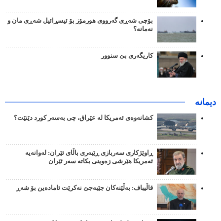
بۆچی شەڕی گەرووی هورمۆز بۆ ئیسڕائیل شەڕی مان و
نەمانە؟
کاریگەری بێ سنوور
دیمانە
کشانەوەی ئەمریکا لە عێراق، چی بەسەر کورد دێنێت؟
ڕاوێژکاری سەربازی ڕێبەری باڵای ئێران: لەوانەیە
ئەمریکا هێرشی زەوینی بکاتە سەر ئێران
قاڵیباف: بەڵێنەکان جێبەجێ نەکرێت ئامادەین بۆ شەڕ