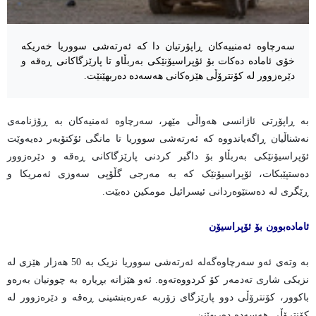
سەرچاوە ئەمنییەکان ڕاپۆرتیان دا کە ئەرتەشی سووریا خەریکە
خۆی ئامادە دەکات بۆ ئۆپراسیۆنێکی بەربڵاو تا پارێزگاکانی ڕەقە و
دێرەزوور لە کۆنترۆڵی هێزەکانی هەسەدە دەربهێنێت.
بە ڕاپۆرتی ئاژانسی هەواڵی مێهر، سەرچاوە ئەمنیەکان بە ڕۆژنامەی
نەشناڵیان ڕاگەیاندووە کە ئەرتەشی سووریا تا مانگی ئۆکتۆبەر دەیەوێت
ئۆپراسیۆنێکی بەربڵاو بۆ داگیر کردنی پارێزگاکانی ڕەقە و دێرەزوور
دەستپێبکات، ئۆپراسیۆنێک کە بە مەرجی گڵۆپی سەوزی ئەمریکا و
ڕێگری لە دەستێوەردانی ئیسرائیل مومکین دەبێت.
ئامادەبوون بۆ ئۆپراسیۆن
بە وتەی ئەو سەرچاوەگەلە ئەرتەشی سووریا نزیک بە 50 هەزار هێزی لە
نزیکی شاری تەدمەر کۆ کردووەتەوە. ئەو هێزانە بڕیارە بە چوونیان بەرەو
باکوور، کۆنترۆڵی دوو پارێزگای زۆربە عەرەبنشینی ڕەقە و دێرەزوور لە
کۆنترۆڵی هەسەدە دەربهێنن.