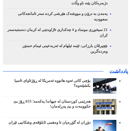
دژبەرەکان بێنە ناو وڵات
یەمەن بە درۆن و مووشەک هێرشی کردە سەر ئامانجەکانی
سعوودیە
21 سیخوڕی موساد و 4 چەکداری ئاژاوەچی لە کرمان دەستبەسەر
کران
نێچیرڤان بارزانی: ئێمە ئیلهام لە ئەربەعینی ئیمام حسێن
وەردەگرین
یادداشت
بۆچی کاتی ئەوە هاتووە ئەمریکا لە ڕۆژئاوای ئاسیا
بکشێتەوە؟
هەرێمی کوردستان لە جیهاندا یەکەمە؛ 655 ڕۆژ بێ
حکوومەت و بێ پەڕلەمان!
دۆڕان لە گۆڕەپان تا وەهمی ئابلۆقەی وشکانیی ئێران