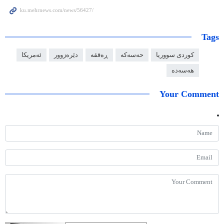
Tags
کوردی سووریا
حەسەکە
ڕەققە
دێرەزوور
ئەمریکا
هەسەدە
Your Comment