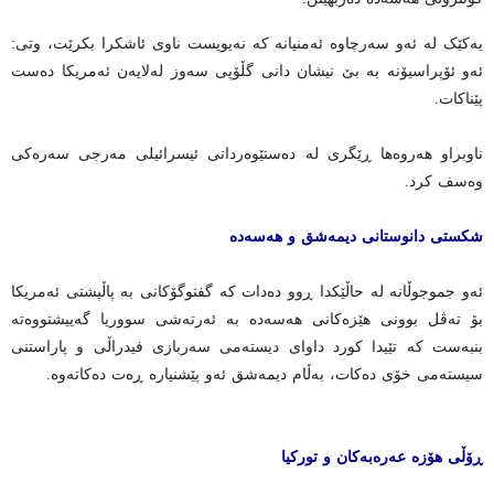
یەکێک لە ئەو سەرچاوە ئەمنیانە کە نەیویست ناوی ئاشکرا بکرێت، وتی:
ئەو ئۆپراسیۆنە بە بێ نیشان دانی گڵۆپی سەوز لەلایەن ئەمریکا دەست
پێناکات.
ناوبراو هەروەها ڕێگری لە دەستێوەردانی ئیسرائیلی مەرجی سەرەکی
وەسف کرد.
شکستی دانوستانی دیمەشق و هەسەدە
ئەو جموجوڵانە لە حاڵێکدا ڕوو دەدات کە گفتوگۆکانی بە پاڵپشتی ئەمریکا
بۆ تەڤل بوونی هێزەکانی هەسەدە بە ئەرتەشی سووریا گەییشتووەتە
بنبەست کە تێیدا کورد داوای دیستەمی سەربازی فیدراڵی و پاراستنی
سیستەمی خۆی دەکات، بەڵام دیمەشق ئەو پێشنیارە ڕەت دەکاتەوە.
ڕۆڵی هۆزە عەرەبەکان و تورکیا