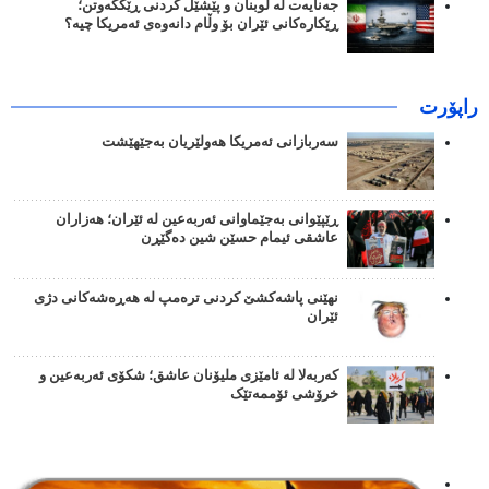
جەنایەت لە لوبنان و پێشێل کردنی ڕێککەوتن؛
ڕێکارەکانی ئێران بۆ وڵام دانەوەی ئەمریکا چیە؟
راپۆرت
سەربازانی ئەمریکا هەولێریان بەجێهێشت
ڕێپێوانی بەجێماوانی ئەربەعین لە ئێران؛ هەزاران
عاشقی ئیمام حسێن شین دەگێڕن
نهێنی پاشەکشێ کردنی ترەمپ لە هەڕەشەکانی دژی
ئێران
کەربەلا لە ئامێزی ملیۆنان عاشق؛ شکۆی ئەربەعین و
خرۆشی ئۆممەتێک