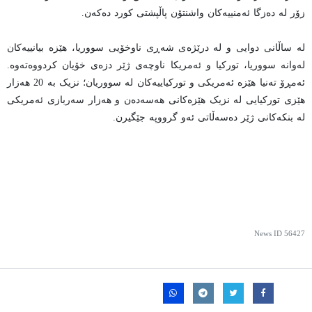
زۆر لە دەزگا ئەمنییەکان واشنتۆن پاڵپشتی کورد دەکەن.
لە ساڵانی دوایی و لە درێژەی شەڕی ناوخۆیی سووریا، هێزە بیانییەکان
لەوانە سووریا، تورکیا و ئەمریکا ناوچەی ژێر دزەی خۆیان کردووەتەوە.
ئەمڕۆ تەنیا هێزە ئەمریکی و تورکیاییەکان لە سووریان؛ نزیک بە 20 هەزار
هێزی تورکیایی لە نزیک هێزەکانی هەسەدەن و هەزار سەربازی ئەمریکی
لە بنکەکانی ژێر دەسەڵاتی ئەو گرووپە جێگیرن.
News ID
56427