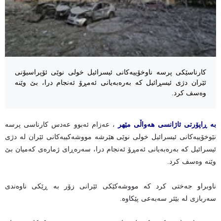
کارناسێکی پرسە ناوخۆییەکانی ئیسرائیل خولی نوێی ئۆپراسیۆنی
ئێران دژی ئیسڕائیل کە بەرەبەیانی ئەمڕۆ ئەنجام درا، بێ وێنە
وەسف کرد.
بە ڕاپۆرتی ئاژانسی هەواڵی مێهر
، عەزام ئەبوو عەدس کارناسی پرسە
نێوخۆییەکانی ئیسرائیل خولی نوێی هێرشە مووشەکییەکانی ئێران لە دژی
ئیسرائیل کە بەرەبەیانی ئەمڕۆ ئەنجام درا، سەرەڕای ژمارەی کەمیان بێ
وێنە وەسف کرد.
ناوبراو جەختی کرد کە مووشەکێکی ئێرانی زۆر بە ڕێکی ناوەندی
سەربازی لە بێئر سەبەعی پێکاوە.