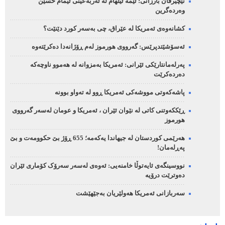
نێچیرڤان بارزانی: ئێمە ئیلهام لە ئەربەعینی ئیمام حسێن
وەردەگرین
کشانەوەی ئەمریکا لە عێراق، چی بەسەر کورد دێنێت؟
ئەسۆشێتدپرێس: گەرووی هورموز لەم ڕۆژانەدا دەکرێتەوە
پەرلەمانتارێکی ئێرانی: ئەمریکا بەمزوانە لە هەموو ناوچەکە
دەردەکرێت
پاشەکەوتی مووشەکی ئەمریکا ڕوو لە تەواو بوونە
ڕێککەوتنی کاتی لە نێوان ئێران ، ئەمریکا و عومان لەسەر گەرووی
هورموز
هەرێمی کوردستان لە جیهاندا یەکەمە؛ 655 ڕۆژ بێ حکوومەت و بێ
پەڕلەمان!
نووسینگەی ئایەتوڵا خامنەیی: ئەوەی لەسەر سەرۆک کۆماری ئێران
دەوترێت درۆیە
سەربازانی ئەمریکا هەولێریان بەجێهێشت