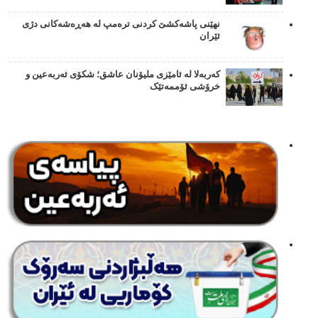
نهێنی پاشەکشێ کردنی ترەمپ لە هەڕەشەکانی دژی
ئێران
کەربەلا لە ئامێزی ملیۆنان عاشق؛ شکۆی ئەربەعین و
خرۆشی ئۆممەتێک