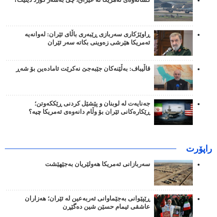
ڕاوێژکاری سەربازی ڕێبەری باڵای ئێران: لەوانەیە
ئەمریکا هێرشی زەوینی بکاتە سەر ئێران
قاڵیباف: بەڵێنەکان جێبەجێ نەکرێت ئامادەین بۆ شەڕ
جەنایەت لە لوبنان و پێشێل کردنی ڕێککەوتن؛
ڕێکارەکانی ئێران بۆ وڵام دانەوەی ئەمریکا چیە؟
راپۆرت
سەربازانی ئەمریکا هەولێریان بەجێهێشت
ڕێپێوانی بەجێماوانی ئەربەعین لە ئێران؛ هەزاران
عاشقی ئیمام حسێن شین دەگێڕن