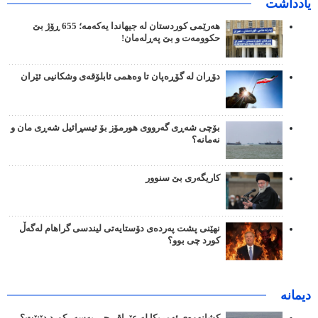
یادداشت
هەرێمی کوردستان لە جیهاندا یەکەمە؛ 655 ڕۆژ بێ
حکوومەت و بێ پەڕلەمان!
دۆڕان لە گۆڕەپان تا وەهمی ئابلۆقەی وشکانیی ئێران
بۆچی شەڕی گەرووی هورمۆز بۆ ئیسڕائیل شەڕی مان و
نەمانە؟
کاریگەری بێ سنوور
نهێنی پشت پەردەی دۆستایەتی لیندسی گراهام لەگەڵ
کورد چی بوو؟
دیمانە
کشانەوەی ئەمریکا لە عێراق، چی بەسەر کورد دێنێت؟