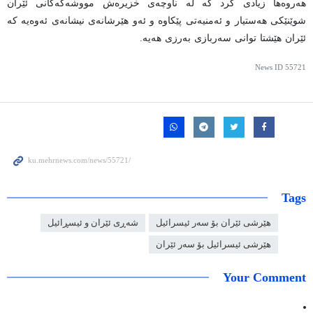
هەروەها زیادی کرد کە لە ناوچەی خزیرەش مووشەکەکانی ئێران
شوێنێکی هەستیار و ئەمنیەتی پێکاوە و ئەو هێرشانەی نیشانەی ئەوەیە کە
ئێران هێشتا توانی سەربازی بەرزی هەیە.
News ID
55721
Tags
هێرشی ئێران بۆ سەر ئیسرائیل
شەڕی ئێران و ئیسڕائیل
هێرشی ئیسرائیل بۆ سەر ئێران
Your Comment