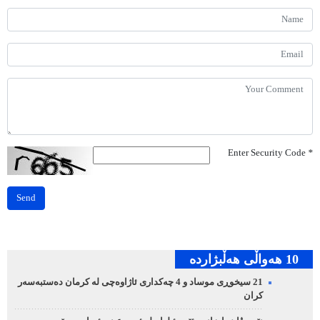
Enter Security Code
*
Send
10 هه‌واڵی هه‌ڵبژارده‌
21 سیخوڕی موساد و 4 چەکداری ئاژاوەچی لە کرمان دەستبەسەر
کران