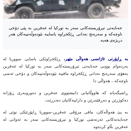
جەنایەتی تیرۆریستەکانی سەر بە تورکیا لە عەفرین بە پێی دۆخی
ناوچەکە و سەرەنج نەدانی ڕێکخراوە یاساییە نێودەوڵەتییەکان هەر
دریژەی هەیە.
بە ڕاپۆرتی ئاژانسی هەواڵی مێهر،
ڕێکخراوێکی یاسایی سووریا لە
بەردەوام بوونی جەنایەتی تیرۆریستەکانی سەر بە تورکیا لە عەفرین
بەهۆی سەرەنج نەدانی ڕێکخراوە مافییە نێودەوڵەتییەکان و دۆخی ئەمنی
ناوچەکە ، هەواڵی دا.
ڕاشیگەیاند کە هاووڵاتیانی دانیشتووی عەفرین و دەوروبەری ڕۆژانە
دەکوژرێن و دەڕفێندرێن و داراییەکانیان دەدزرێت.
بە پێ هەواڵەکان، مافی مرۆڤی عەفرین-سووریا ڕاپۆرتێکی نوێی لە
جەنایەتەکانی ئەرتەشی تورکیا و تیرۆریستەکانی سەر بە ئەوانی لە
عەفرین بڵاو کردەوە.