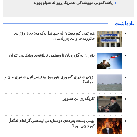
پاشەکەوتی مووشەکی ئەمریکا ڕوو لە تەواو بوونە
یادداشت
هەرێمی کوردستان لە جیهاندا یەکەمە؛ 655 ڕۆژ بێ
حکوومەت و بێ پەڕلەمان!
دۆڕان لە گۆڕەپان تا وەهمی ئابلۆقەی وشکانیی ئێران
بۆچی شەڕی گەرووی هورمۆز بۆ ئیسڕائیل شەڕی مان و
نەمانە؟
کاریگەری بێ سنوور
نهێنی پشت پەردەی دۆستایەتی لیندسی گراهام لەگەڵ
کورد چی بوو؟