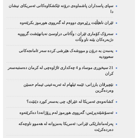
سپای پاسداران پاشماوەی درۆنە تێکشکاوەکانی ئەمریکای نیشان
دا
ئێران ناهێڵێت ڕێڕەوی دووەم لە گەرووی هورموز بکرێتەوە
سەرۆک کۆماری ئێران : وڵاتانی دراوسێ نەیانهێشت گرووپە
دژبەرەکان بێنە ناو وڵات
یەمەن بە درۆن و مووشەک هێرشی کردە سەر ئامانجەکانی
سعوودیە
21 سیخوڕی موساد و 4 چەکداری ئاژاوەچی لە کرمان دەستبەسەر
کران
نێچیرڤان بارزانی: ئێمە ئیلهام لە ئەربەعینی ئیمام حسێن
وەردەگرین
کشانەوەی ئەمریکا لە عێراق، چی بەسەر کورد دێنێت؟
ئەسۆشێتدپرێس: گەرووی هورموز لەم ڕۆژانەدا دەکرێتەوە
پەرلەمانتارێکی ئێرانی: ئەمریکا بەمزوانە لە هەموو ناوچەکە
دەردەکرێت