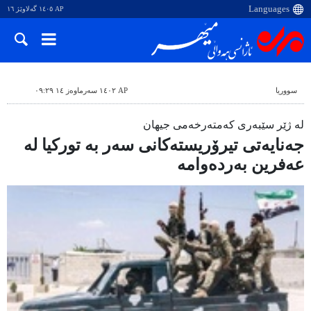
AP ١٤٠٥ گەلاوێژ ١٦
سووریا
AP ١٤٠٢ سەرماوەز ١٤ ٠٩:٢٩
لە ژێر سێبەری کەمتەرخەمی جیهان
جەنایەتی تیرۆریستەکانی سەر بە تورکیا لە
عەفرین بەردەوامە