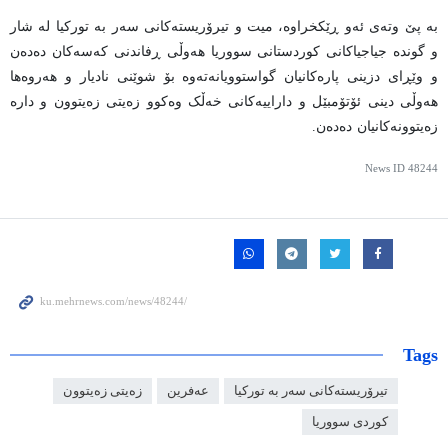
بە پێ وتەی ئەو ڕێکخراوە، میت و تیرۆریستەکانی سەر بە تورکیا لە شار
و گوندە جیاجیاکانی کوردستانی سووریا هەوڵی ڕفاندنی کەسەکان دەدەن
و وێڕای دزینی پارەکانیان گواستوویانەتەوە بۆ شوێنی نادیار و هەروەها
هەوڵی دینی ئۆتۆمبێل و داراییەکانی خەڵک وەکوو زەیتی زەیتوون و دارە
زەیتوونەکانیان دەدەن.
News ID
48244
Tags
تیرۆریستەکانی سەر بە تورکیا
عەفرین
زەیتی زەیتوون
کوردی سووریا