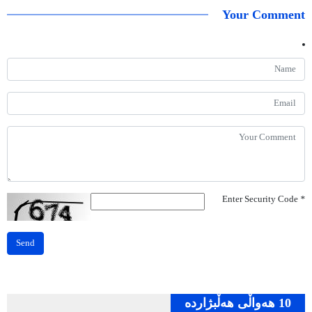
Your Comment
Enter Security Code
*
Send
10 هه‌واڵی هه‌ڵبژارده‌