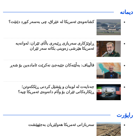
دیمانە
کشانەوەی ئەمریکا لە عێراق، چی بەسەر کورد دێنێت؟
ڕاوێژکاری سەربازی ڕێبەری باڵای ئێران: لەوانەیە
ئەمریکا هێرشی زەوینی بکاتە سەر ئێران
قاڵیباف: بەڵێنەکان جێبەجێ نەکرێت ئامادەین بۆ شەڕ
جەنایەت لە لوبنان و پێشێل کردنی ڕێککەوتن؛
ڕێکارەکانی ئێران بۆ وڵام دانەوەی ئەمریکا چیە؟
راپۆرت
سەربازانی ئەمریکا هەولێریان بەجێهێشت