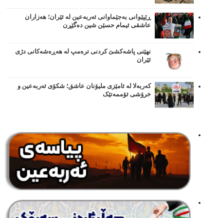
ڕێپێوانی بەجێماوانی ئەربەعین لە ئێران؛ هەزاران
عاشقی ئیمام حسێن شین دەگێڕن
نهێنی پاشەکشێ کردنی ترەمپ لە هەڕەشەکانی دژی
ئێران
کەربەلا لە ئامێزی ملیۆنان عاشق؛ شکۆی ئەربەعین و
خرۆشی ئۆممەتێک