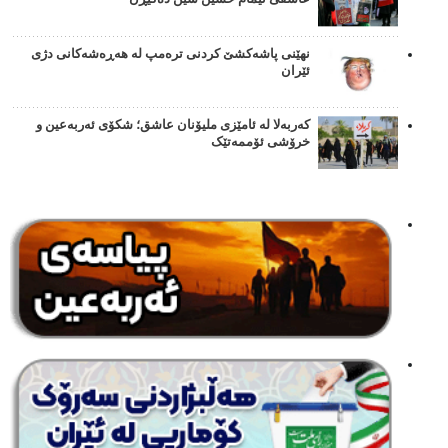
نهێنی پاشەکشێ کردنی ترەمپ لە هەڕەشەکانی دژی
ئێران
کەربەلا لە ئامێزی ملیۆنان عاشق؛ شکۆی ئەربەعین و
خرۆشی ئۆممەتێک