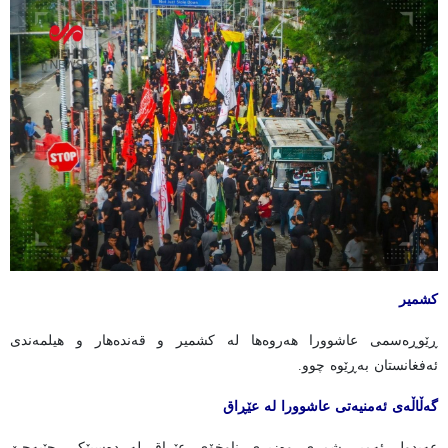
کشمیر
ڕێوڕەسمی عاشوورا هەروەها لە کشمیر و قەندەهار و هیلمەندی
ئەفغانستان بەڕێوە چوو.
گەڵاڵەی ئەمنیەتی عاشوورا لە عێڕاق
عەبدول ئەمیر شمری وەزیری ناوخۆی عێراق لە دەسپێکی جێبەجێ