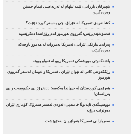
نێچیرڤان بارزانی: ئێمە ئیلهام لە ئەربەعینی ئیمام حسێن
وەردەگرین
کشانەوەی ئەمریکا لە عێراق، چی بەسەر کورد دێنێت؟
ئەسۆشێتدپرێس: گەرووی هورموز لەم ڕۆژانەدا دەکرێتەوە
پەرلەمانتارێکی ئێرانی: ئەمریکا بەمزوانە لە هەموو ناوچەکە
دەردەکرێت
پاشەکەوتی مووشەکی ئەمریکا ڕوو لە تەواو بوونە
ڕێککەوتنی کاتی لە نێوان ئێران ، ئەمریکا و عومان لەسەر گەرووی
هورموز
هەرێمی کوردستان لە جیهاندا یەکەمە؛ 655 ڕۆژ بێ حکوومەت و بێ
پەڕلەمان!
نووسینگەی ئایەتوڵا خامنەیی: ئەوەی لەسەر سەرۆک کۆماری ئێران
دەوترێت درۆیە
سەربازانی ئەمریکا هەولێریان بەجێهێشت