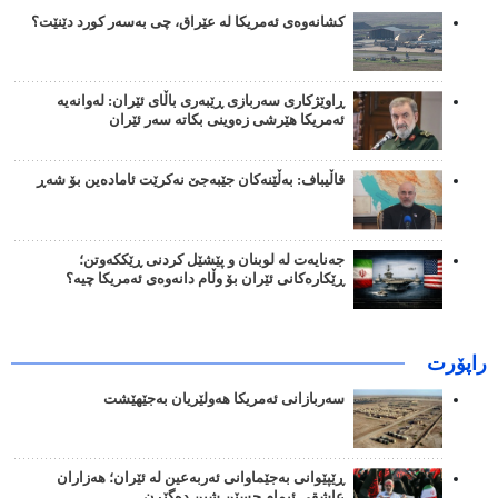
کشانەوەی ئەمریکا لە عێراق، چی بەسەر کورد دێنێت؟
ڕاوێژکاری سەربازی ڕێبەری باڵای ئێران: لەوانەیە
ئەمریکا هێرشی زەوینی بکاتە سەر ئێران
قاڵیباف: بەڵێنەکان جێبەجێ نەکرێت ئامادەین بۆ شەڕ
جەنایەت لە لوبنان و پێشێل کردنی ڕێککەوتن؛
ڕێکارەکانی ئێران بۆ وڵام دانەوەی ئەمریکا چیە؟
راپۆرت
سەربازانی ئەمریکا هەولێریان بەجێهێشت
ڕێپێوانی بەجێماوانی ئەربەعین لە ئێران؛ هەزاران
عاشقی ئیمام حسێن شین دەگێڕن