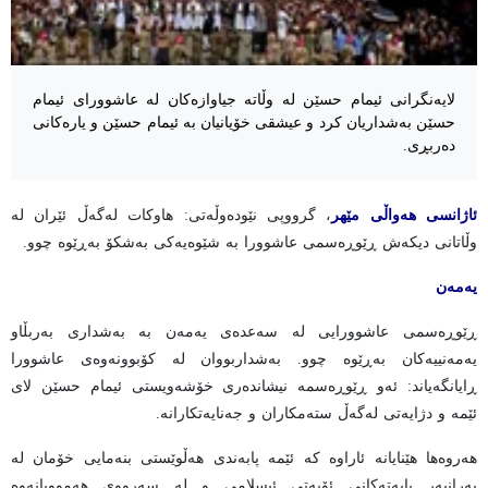
لایەنگرانی ئیمام حسێن لە وڵاتە جیاوازەکان لە عاشوورای ئیمام
حسێن بەشداریان کرد و عیشقی خۆیانیان بە ئیمام حسێن و یارەکانی
دەربڕی.
ئاژانسی هەواڵی مێهر
، گرووپی نێودەوڵەتی: هاوکات لەگەڵ ئێران لە
وڵاتانی دیکەش ڕێوڕەسمی عاشوورا بە شێوەیەکی بەشکۆ بەڕێوە چوو.
یەمەن
ڕێوڕەسمی عاشوورایی لە سەعدەی یەمەن بە بەشداری بەربڵاو
یەمەنییەکان بەڕێوە چوو. بەشداربووان لە کۆبوونەوەی عاشوورا
ڕایانگەیاند: ئەو ڕێوڕەسمە نیشاندەری خۆشەویستی ئیمام حسێن لای
ئێمە و دژایەتی لەگەڵ ستەمکاران و جەنایەتکارانە.
هەروەها هێنایانە ئاراوە کە ئێمە پابەندی هەڵوێستی بنەمایی خۆمان لە
بەرانبەر بابەتەکانی ئۆپەتی ئیسلامی و لە سەرووی هەموویانەوە