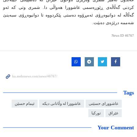
کردنی گەڵاڵەی ڕێوڕەسمی عاشوورا هەواڵی دا. شمری وتی کە ئەو
گەڵاڵە لە دوانیوەڕۆی ئەمڕۆوە دەستی پێکردووە تا دوانیوەڕۆی سبەینێ
شەممە درێژەی دەبێت.
News ID
46767
Tags
عاشوورای حسێنی
عاشوورا لە وڵاتانی دیکە
ئیمام حسێن
عێراق
تورکیا
Your Comment