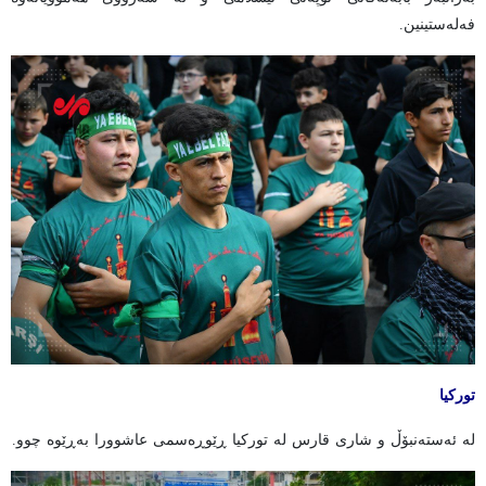
فەلەستینین.
تورکیا
لە ئەستەنبۆڵ و شاری قارس لە تورکیا ڕێوڕەسمی عاشوورا بەڕێوە چوو.