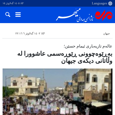
AP ١٤٠٥ گەلاوێژ ١٥
جیهان
AP ١٤٠٢ گەلاوێژ ٦ ٢٢:١٦
عالەم تازیەباری ئیمام حسێن؛
بەڕێوەچوونی ڕێوڕەسمی عاشوورا لە
وڵاتانی دیکەی جیهان