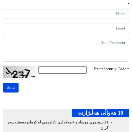
Enter Security Code
*
Send
10 هه‌واڵی هه‌ڵبژارده‌
21 سیخوڕی موساد و 4 چەکداری ئاژاوەچی لە کرمان دەستبەسەر
کران