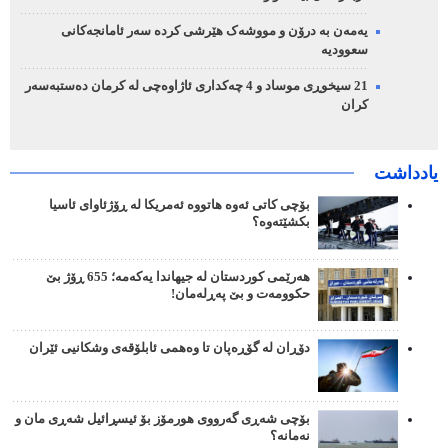
یەمەن بە درۆن و مووشەک هێرشی کردە سەر ئامانجەکانی
سعوودیە
21 سیخوڕی موساد و 4 چەکداری ئاژاوەچی لە کرمان دەستبەسەر
کران
یادداشت
بۆچی کاتی ئەوە هاتووە ئەمریکا لە ڕۆژئاوای ئاسیا
بکشێتەوە؟
هەرێمی کوردستان لە جیهاندا یەکەمە؛ 655 ڕۆژ بێ
حکوومەت و بێ پەڕلەمان!
دۆڕان لە گۆڕەپان تا وەهمی ئابلۆقەی وشکانیی ئێران
بۆچی شەڕی گەرووی هورمۆز بۆ ئیسڕائیل شەڕی مان و
نەمانە؟