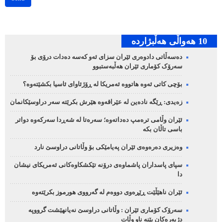
10 هه‌واڵی هه‌ڵبژارده‌
دەسەڵاتی دادوەری ئێران سزای ئەو کەسە دەدات درۆی بۆ
سەرۆک کۆماری ئێران هەڵبەستبوو
بۆچی کاتی ئەوە هاتووە ئەمریکا لە ڕۆژئاوای ئاسیا بکشێتەوە؟
زەیدی: ڕێگە نادەین لە عێراقەوە هێرش بکرێتە سەر دراوسێکانمان
ئێران وڵامی ترەمپ دەداتەوە؛ سەرەتا لە شەڕدا سەرکەوە دواتر
باسی تاڵان بکە
وەزیری دەرەوەی ئێران پەیامێکی بۆ وڵاتانی دراوسێ نارد
سپای پاسداران پاشماوەی درۆنە تێکشکاوەکانی ئەمریکای نیشان
دا
ئێران ناهێڵێت ڕێڕەوی دووەم لە گەرووی هورموز بکرێتەوە
سەرۆک کۆماری ئێران : وڵاتانی دراوسێ نەیانهێشت گرووپە
دژبەرەکان بێنە ناو وڵات