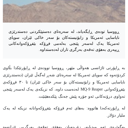
ڕووسیا تودەی ڕایگەیاند، لە سەرەتای دەستپێکردنی دەستدرێژی
نایاسایی ئەمریکا و زایۆنیستەکان بۆ سەر خاکی ئێران، سوپای
ئەمریکا یەک لەسەر پێنجی بەلەمی فڕۆکە بێفڕۆکەوانەکانی
ڕیپەری بەهۆی تەقەی بەرگری تاران لەدەستداوە.
بە ڕاپۆرتی ئاژانسی هەواڵی مێهر، ڕووسیا توودەی لە ڕاپۆرتێکدا بڵاوی
کردۆتەوە کە سوپای ئەمریکا لە سەرەتای شەڕ لەگەڵ ئێران (دەستدرێژی
نایاسایی ئەمریکا و زایۆنیستەکان بۆ سەر خاکی ئێران) تا ٣٠ فڕۆکەی
بێفڕۆکەوانی MQ-9 Reaper لەدەست داوە، کە نزیکەی یەک لەسەر پێنجی
تەواوی درۆنەکانی ئەو جۆرە پێش جەنگ پێکدەهێنێت.
لە ڕاپۆرتەکەدا هاتووە: بەهای ئەم فڕۆکە بێفڕۆکەوانانە نزیکە لە یەک
ملیار دۆلار.
بەگوێرەی ئەو میدیایە، زۆرینەیان بەهۆی تەقەی بەرگریی ئێرانەوە