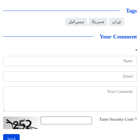
Tags
ئێران
ئەمریکا
ئیسڕائیل
Your Comment
Enter Security Code
*
Send