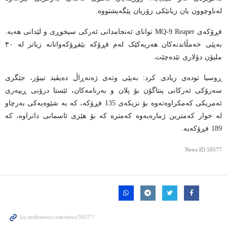
لەناوچوون یان زیانێکی زۆریان پێگەیشتووە.
فڕۆکەی MQ-9 Reaper توانای ئەنجامدانی ئەرکی سیخوڕی و لێدانی هەیە.
بەپێی خەمڵاندنەکان هەریەکێک لەم فڕۆکە بێفڕۆکەوانانە زیاتر لە ٣٠
ملیۆن دۆلاری تێدەچێت.
ڕوسیا تودەی زیادی کرد: بەپێی وتەی ژەنەڕاڵ دەیڤید تیبۆر، جێگری
سەرۆکی ئەرکانی پنتاگۆن بۆ پلان و بەرنامەکان، ئێستا درۆنی ڕیپەری
ئەمریکی کەمکراوەتەوە بۆ نزیکەی 135 فڕۆکە، کە بە شێوەیەکی بەرچاو
لە خوار کەمترین ژمارەیەوە کەمترە کە بۆ هێزی ئاسمانی دانراوە، کە
189 فڕۆکەیە.
News ID
59577