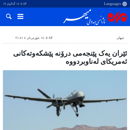
AP ١٤٠٥ گەلاوێژ ١٧
جیهان
AP ١٤٠٥ جۆزەردان ٤ ٢١:٤١
ئێران یەک پێنجەمی درۆنە پێشکەوتەکانی
ئەمریکای لەناوبردووە