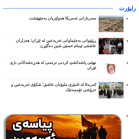
راپۆرت
سەربازانی ئەمریکا هەولێریان بەجێهێشت
ڕێپێوانی بەجێماوانی ئەربەعین لە ئێران؛ هەزاران
عاشقی ئیمام حسێن شین دەگێڕن
نهێنی پاشەکشێ کردنی ترەمپ لە هەڕەشەکانی دژی
ئێران
کەربەلا لە ئامێزی ملیۆنان عاشق؛ شکۆی ئەربەعین و
خرۆشی ئۆممەتێک