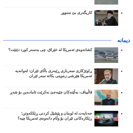
کاریگەری بێ سنوور
دیمانە
کشانەوەی ئەمریکا لە عێراق، چی بەسەر کورد دێنێت؟
ڕاوێژکاری سەربازی ڕێبەری باڵای ئێران: لەوانەیە
ئەمریکا هێرشی زەوینی بکاتە سەر ئێران
قاڵیباف: بەڵێنەکان جێبەجێ نەکرێت ئامادەین بۆ شەڕ
جەنایەت لە لوبنان و پێشێل کردنی ڕێککەوتن؛
ڕێکارەکانی ئێران بۆ وڵام دانەوەی ئەمریکا چیە؟