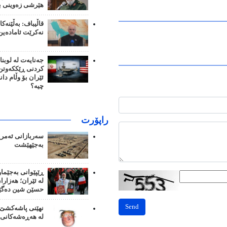
هێرشی زەوینی بک
قاڵیباف: بەڵێنەک
نەکرێت ئامادەین
جەنایەت لە لوبنا
کردنی ڕێککەوتن؛
ئێران بۆ وڵام دا
چیە؟
راپۆرت
سەربازانی ئەمری
بەجێهێشت
ڕێپێوانی بەجێما
لە ئێران؛ هەزار
حسێن شین دەگێ
Send
نهێنی پاشەکشێ 
لە هەڕەشەکانی 