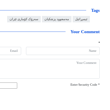
Tags
ئیسڕائیل
مەسعوود پزشکیان
سەرۆک کۆماری ئێران
Your Comment
Enter Security Code
*