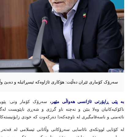
سەرۆک کۆماری ئێران دەڵێت: هۆکاری ئاژاوەکە ئیسڕائیلە و دەبێ وڵات
بە پێی ڕاپۆرتی ئاژانسی هەواڵی مێهر،
سەرۆک کۆمار وتی: پێویس
ناکۆکیەکانیان وەلا بنێن و نەچنە ناو گرژی و شەڕی ناپێویست ل
نائەمنی و ناسەقامگیری لە ناوچەکەدا دەرکەوت کە خودی زایۆنیستەکا
لە کۆتایی لووتکەی نائاسایی سەرۆکانی وڵاتانی ئیسلامی لە قەتەر 