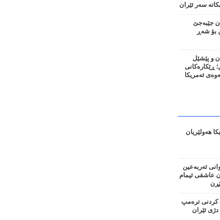
اتە سەر ئێران
ان جێبەجێ
 بۆ شەڕ
ن و پێشێل
 ڕێکارەکانی
نەوەی ئەمریکا
کا هەولێریان
وانی ئەربەعین
ان عاشقی ئیمام
ڕن
کردنی ترەمپ
دژی ئێران