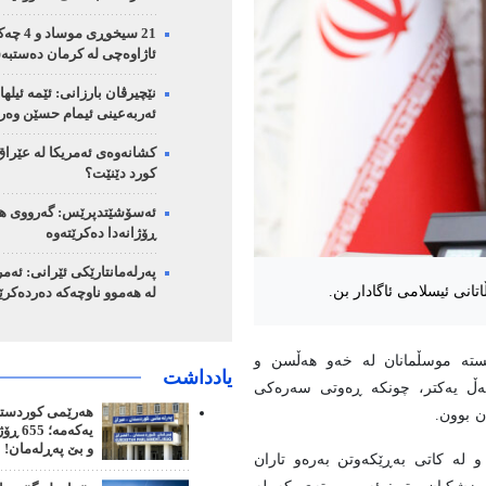
21 سیخوڕی مو
ئاژاوەچی لە کرمان دەستبە
نێچیرڤان بارزانی: ئێمە ئیلها
ئەربەعینی ئیمام حسێن وەر
کشانەوەی ئەمریکا لە عێرا
کورد دێنێت؟
ئەسۆشێتدپرێس: گەرووی هو
ڕۆژانەدا دەکرێتەوە
پەرلەمانتارێکی ئێرانی: ئەمر
انی ئیسلامی ئاگادار بن.
لە هەموو ناوچەکە دەردەکر
تە موسڵمانان لە خەو هەڵسن و
یادداشت
ەگەڵ یەکتر، چونکە ڕەوتی سەرەکی
هەرێمی کوردستان
ن بوون.
یەکەمە
و بێ پەڕلەمان!
و لە کاتی بەڕێکەوتن بەرەو تاران