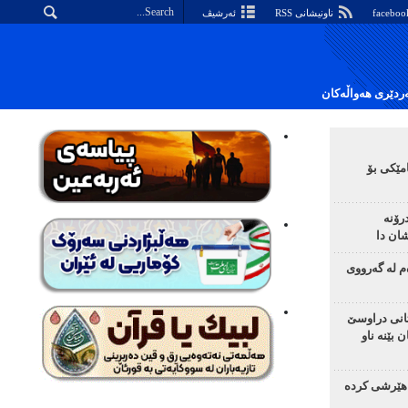
ناونیشانی RSS
ئەرشیڤ
دێری هەواڵەکان
مێکی بۆ
رۆنە
ان دا
م لە گەرووی
تانی دراوسێ
 بێنە ناو
هێرشی کردە