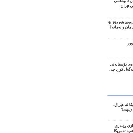
ن تا وەهمی
ی ئێران
وی هورمۆز بۆ
ان و نەمانە؟
وور
ەی دۆستایەتی
لەگەڵ کورد چی
ا لە عێراق،
دێنێت؟
ازی ڕێبەری
نەیە ئەمریکا