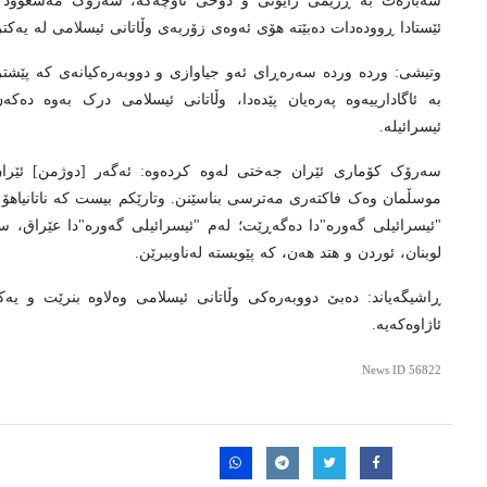
سەبارەت بە ڕژێمی زایۆنی و دۆخی ناوچەکە، سەرۆک مەسعوود پ
ئێستادا ڕوودەدات دەبێتە هۆی ئەوەی زۆربەی وڵاتانی ئیسلامی لە یەکتر
وتیشی: وردە وردە سەرەڕای ئەو جیاوازی و دووبەرەکیانەی کە پێشتر ل
بە ئاگادارییەوە پەرەیان پێدەدا، وڵاتانی ئیسلامی درک بەوە 
ئیسرائیلە.
سەرۆک کۆماری ئێران جەختی لەوە کردەوە: ئەگەر [دوژمن] ئێران 
موسڵمان وەک فاکتەری مەترسی بناسێنن. وتارێکم بیست کە ناتانیاهۆ
"ئیسرائیلی گەورە"دا دەگەڕێت؛ لەم "ئیسرائیلی گەورە"دا عێراق، س
لوبنان، ئوردن و هتد هەن، کە پێویستە لەناوببرێن.
ڕاشیگەیاند: دەبێ دووبەرەکی وڵاتانی ئیسلامی وەلاوە بنرێت و یە
ئاژاوەکەیە.
News ID
56822