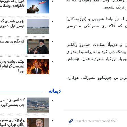
زشکیان وتی: ئەو ڕەوتەی کە لە
دۆڕان لە گۆڕەپا
ئابلۆقەی وشکانی
 نزیک ببنەوە.
ە نێوانیاندا هەبوون و [دوژمنەکان]
بۆچی شەڕی گەرو
دەکەن کە فاکتەری سەرەکی مەترسی
ئیسڕائیل شەڕی م
کاریگەری بێ سن
و حزبوڵا تەنانەت هەموو وڵاتانی
 پێشکەشی کرد و لە ڕاستیدا بەدوای
وریا، تورکیا، سعودیە هەن، ئێستاش
نهێنی پشت پەرد
لیندسی گراهام 
بوو؟
کڕیز بن چوونکوو ئیسڕائیل هۆکاری
دیمانە
کشانەوەی ئەمریک
چی بەسەر کورد 
ڕاوێژکاری سەرب
باڵای ئێران: لەوا