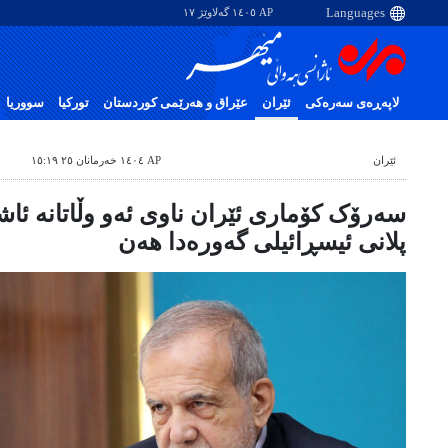
AP ١٤٠٥ گەلاوێژ ١٧
لاپەڕەی سەرەکی
ئێران
عێراق و هەرێمی کوردستان
تورکیا
سووریا
ئێران
AP ١٤٠٤ خەرمانان ٢٥ ١٥:١٩
سەرۆک کۆماری ئێران ناوی ئەو وڵاتانە ئاش
پلانی ئیسڕائیلی گەورەدا هەن