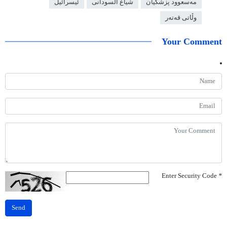
مەسعوود پزشکیان
شیاع السودانی
ئیسرائیل
وڵاتی قەتەر
Your Comment
Enter Security Code
*
Send