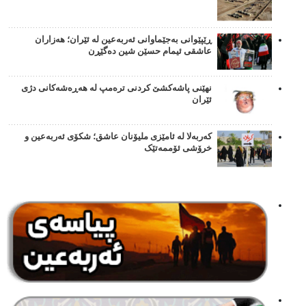
ڕێپێوانی بەجێماوانی ئەربەعین لە ئێران؛ هەزاران
عاشقی ئیمام حسێن شین دەگێڕن
نهێنی پاشەکشێ کردنی ترەمپ لە هەڕەشەکانی دژی
ئێران
کەربەلا لە ئامێزی ملیۆنان عاشق؛ شکۆی ئەربەعین و
خرۆشی ئۆممەتێک