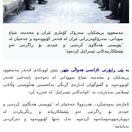
مەسعوود پزیشکیان، سەرۆک کۆماری ئێران و محەمەد شیاع
سودانی، سەرۆکوەزیرانی ئێران لە قەتەر كۆبوونەوە و جەختیان لە
"پێویستی هەنگاوی کردەیی و جیددی بۆ ڕاگرتنی ئەو
پێشێلکارییەكانی ئیسرائیل كردەوە".
بە پێی ڕاپۆرتی ئاژانسی هەواڵی مێهر
، پێش لووتكەی قەتەر مەسعوود
پزیشکیان و محەمەد شیاع سوودانی لە دەوحەی پایتەختی قەتەر
كۆبوونەوە، و گفتوگۆیان لەبارەی گرنگی یەکخستنی هەڵوێستی وڵاتانی
ئیسلامی سەبارەت بە "تاوانەکانی ئیسرائیل" لە غەززە كرد.
ئاماژەی بەوەشكرد،، هەردوولا جەختیان لە "پێویستی هەنگاوی کردەیی و
جیددی بۆ ڕاگرتنی ئەو پێشێلکارییانە و ڕێگریکردن لە
دووبارەبوونەوەیانەوە کردەوە، نەک تەنها کۆبوونەوە و دەرکردنی
بەیاننامە".