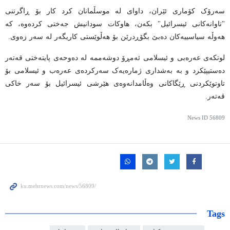
سەرۆک کۆماری ئێران، داوای لە موسڵمانان کرد کار بۆ ڕاگرتنی
"تاوانەکانی ئیسرائیل" بکەن، هاوکات سودانیش جەختی کردەوە، کە
هەوڵە سیاسییەکان دەبێ بگۆڕدرێن بۆ هەڵوێستی کاریگەر لە سەر زەوی.
لوتکەی عەرەبی و ئیسلامی ئەمڕۆ دوشەممە لە دەوحەی پایتەختی قەتەر
دەستیپێکرد و بە بەشداری ژمارەیەک سەرکردەی عەرەب و ئیسلامی بۆ
تاوتوێکردنی ڕێگاکانی وەڵامدانەوەی هێرشی ئیسرائیل بۆ سەر خاکی
قەتەر.
News ID
56809
Tags