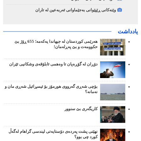
وێنەکانی ڕێپێوانی بەجێماوانی ئەربەعین لە تاران
یادداشت
هەرێمی کوردستان لە جیهاندا یەکەمە؛ 655 ڕۆژ بێ
حکوومەت و بێ پەڕلەمان!
دۆڕان لە گۆڕەپان تا وەهمی ئابلۆقەی وشکانیی ئێران
بۆچی شەڕی گەرووی هورمۆز بۆ ئیسڕائیل شەڕی مان و
نەمانە؟
کاریگەری بێ سنوور
نهێنی پشت پەردەی دۆستایەتی لیندسی گراهام لەگەڵ
کورد چی بوو؟