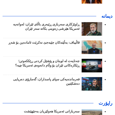
دیمانە
ڕاوێژکاری سەربازی ڕێبەری باڵای ئێران: لەوانەیە
ئەمریکا هێرشی زەوینی بکاتە سەر ئێران
قاڵیباف: بەڵێنەکان جێبەجێ نەکرێت ئامادەین بۆ شەڕ
جەنایەت لە لوبنان و پێشێل کردنی ڕێککەوتن؛
ڕێکارەکانی ئێران بۆ وڵام دانەوەی ئەمریکا چیە؟
فەرماندەیەکی سپای پاسداران: گەمارۆی دەریایی
دەشکێنین
راپۆرت
سەربازانی ئەمریکا هەولێریان بەجێهێشت