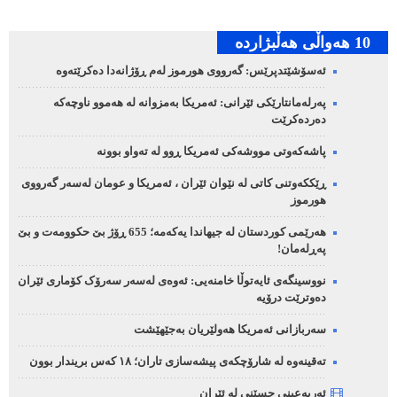
10 هه‌واڵی هه‌ڵبژارده‌
ئەسۆشێتدپرێس: گەرووی هورموز لەم ڕۆژانەدا دەکرێتەوە
پەرلەمانتارێکی ئێرانی: ئەمریکا بەمزوانە لە هەموو ناوچەکە
دەردەکرێت
پاشەکەوتی مووشەکی ئەمریکا ڕوو لە تەواو بوونە
ڕێککەوتنی کاتی لە نێوان ئێران ، ئەمریکا و عومان لەسەر گەرووی
هورموز
هەرێمی کوردستان لە جیهاندا یەکەمە؛ 655 ڕۆژ بێ حکوومەت و بێ
پەڕلەمان!
نووسینگەی ئایەتوڵا خامنەیی: ئەوەی لەسەر سەرۆک کۆماری ئێران
دەوترێت درۆیە
سەربازانی ئەمریکا هەولێریان بەجێهێشت
تەقینەوە لە شارۆچکەی پیشەسازی تاران؛ ١٨ کەس بریندار بوون
ئەربەعینی حسێنی لە ئێران