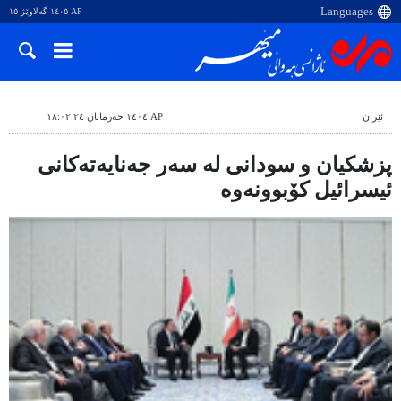
AP ١٤٠٥ گەلاوێژ ١٥
ئێران
AP ١٤٠٤ خەرمانان ٢٤ ١٨:٠٢
پزشکیان و سودانی لە سەر جەنایەتەکانی
ئیسرائیل کۆبوونەوە