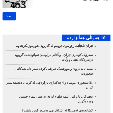
Enter Security Code
*
Send
10 هه‌واڵی هه‌ڵبژارده‌
ئێران ناهێڵێت ڕێڕەوی دووەم لە گەرووی هورموز بکرێتەوە
سەرۆک کۆماری ئێران : وڵاتانی دراوسێ نەیانهێشت گرووپە
دژبەرەکان بێنە ناو وڵات
یەمەن بە درۆن و مووشەک هێرشی کردە سەر ئامانجەکانی
سعوودیە
21 سیخوڕی موساد و 4 چەکداری ئاژاوەچی لە کرمان دەستبەسەر
کران
نێچیرڤان بارزانی: ئێمە ئیلهام لە ئەربەعینی ئیمام حسێن
وەردەگرین
کشانەوەی ئەمریکا لە عێراق، چی بەسەر کورد دێنێت؟