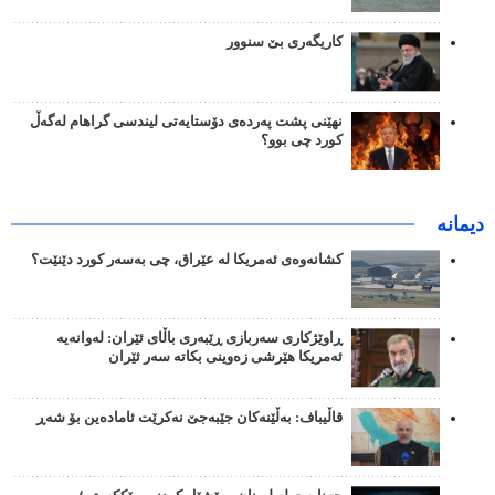
کاریگەری بێ سنوور
نهێنی پشت پەردەی دۆستایەتی لیندسی گراهام لەگەڵ
کورد چی بوو؟
دیمانە
کشانەوەی ئەمریکا لە عێراق، چی بەسەر کورد دێنێت؟
ڕاوێژکاری سەربازی ڕێبەری باڵای ئێران: لەوانەیە
ئەمریکا هێرشی زەوینی بکاتە سەر ئێران
قاڵیباف: بەڵێنەکان جێبەجێ نەکرێت ئامادەین بۆ شەڕ