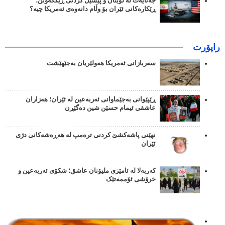
جەنایەت لە لوبنان و پێشێل کردنی ڕێککەوتن؛
ڕێکارەکانی ئێران بۆ وڵام دانەوەی ئەمریکا چیە؟
راپۆرت
سەربازانی ئەمریکا هەولێریان بەجێهێشت
ڕێپێوانی بەجێماوانی ئەربەعین لە ئێران؛ هەزاران
عاشقی ئیمام حسێن شین دەگێڕن
نهێنی پاشەکشێ کردنی ترەمپ لە هەڕەشەکانی دژی
ئێران
کەربەلا لە ئامێزی ملیۆنان عاشق؛ شکۆی ئەربەعین و
خرۆشی ئۆممەتێک