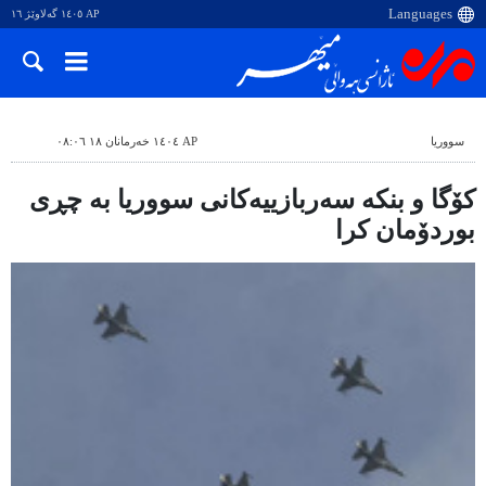
AP ١٤٠٥ گەلاوێژ ١٦
سووریا
AP ١٤٠٤ خەرمانان ١٨ ٠٨:٠٦
کۆگا و بنکە سەربازییەکانی سووریا بە چڕی
بوردۆمان کرا