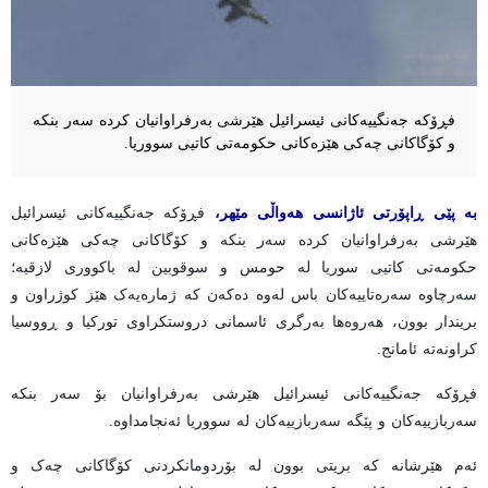
فڕۆکە جەنگییەکانی ئیسرائیل هێرشی بەرفراوانیان کردە سەر بنکە
و کۆگاکانی چەکی هێزەکانی حکومەتی کاتیی سووریا.
بە پێی ڕاپۆرتی ئاژانسی هەواڵی مێهر،
فڕۆکە جەنگییەکانی ئیسرائیل
هێرشی بەرفراوانیان کردە سەر بنکە و کۆگاکانی چەکی هێزەکانی
حکومەتی کاتیی سوریا لە حومس و سوقوبین لە باکووری لازقیە؛
سەرچاوە سەرەتاییەکان باس لەوە دەکەن کە ژمارەیەک هێز کوژراون و
بریندار بوون، هەروەها بەرگری ئاسمانی دروستکراوی تورکیا و ڕووسیا
کراونەتە ئامانج.
فڕۆکە جەنگییەکانی ئیسرائیل هێرشی بەرفراوانیان بۆ سەر بنکە
سەربازییەکان و پێگە سەربازییەکان لە سووریا ئەنجامداوە.
ئەم هێرشانە کە بریتی بوون لە بۆردومانکردنی کۆگاکانی چەک و