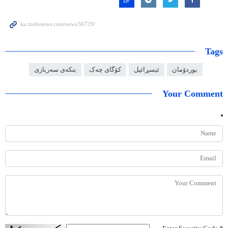
Tags
بوردۆمان
ئیسڕائیل
کۆگای چەک
بنکەی سەربازی
Your Comment