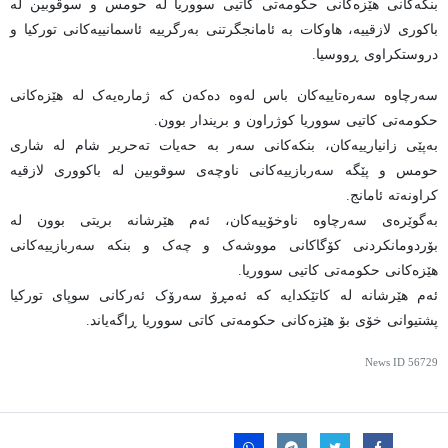
بنکەکانی هێزەکانی حکومەتی کاتیی سووریا لە حومس و سوقوبین لە
باکوری لازقییە، هاوکات بە ئامانجگرتنی بەرگرییە ئاسمانییەکانی تورکیا و
دروستکراوی ڕووسیا.
سەرچاوە سەرەتاییەکان باس لەوە دەکەن کە ژمارەیەک لە هێزەکانی
حکومەتی کاتیی سووریا کوژراون و بریندار بوون.
بەپێی زانیارییەکان، بنکەکانی سەر بە حەیات تەحریر شام لە شاری
حومس و پێگە سەربازییەکانی ناوچەی سوقوبین لە باکووری لازقیە
کراونەتە ئامانج.
بەگوێرەی سەرچاوە ناوخۆییەکان، ئەم هێرشانە بریتی بوون لە
بۆردومانکردنی کۆگاکانی مووشەک و چەک و بنکە سەربازییەکانی
هێزەکانی حکومەتی کاتیی سووریا.
ئەم هێرشانە لە کاتێکدایە کە ئەمڕۆ سەرۆک ئەرکانی سوپای تورکیا
پشتیوانی خۆی بۆ هێزەکانی حکومەتی کاتی سووریا ڕاگەیاند.
News ID
56729