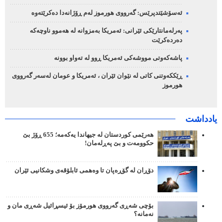
ئەسۆشێتدپرێس: گەرووی هورموز لەم ڕۆژانەدا دەکرێتەوە
پەرلەمانتارێکی ئێرانی: ئەمریکا بەمزوانە لە هەموو ناوچەکە
دەردەکرێت
پاشەکەوتی مووشەکی ئەمریکا ڕوو لە تەواو بوونە
ڕێککەوتنی کاتی لە نێوان ئێران ، ئەمریکا و عومان لەسەر گەرووی
هورموز
یادداشت
هەرێمی کوردستان لە جیهاندا یەکەمە؛ 655 ڕۆژ بێ
حکوومەت و بێ پەڕلەمان!
دۆڕان لە گۆڕەپان تا وەهمی ئابلۆقەی وشکانیی ئێران
بۆچی شەڕی گەرووی هورمۆز بۆ ئیسڕائیل شەڕی مان و
نەمانە؟