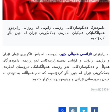
دامودەزگا دەنگۆسازەکانی ڕژیمی زایۆنی لە ڕۆژانی ڕابردوو،
هەواڵگەلێکی فەیکیان لەبارەی چەک‌کڕینی ئێران لە چین بڵاو
کردۆتەوە.
بە ڕاپۆرتی
ئاژانسی هەواڵی مێهر
، دروست لە پاش ئاگربڕی نێوان ئێران
و ڕژیمی زایۆنی و کۆتایی دەستدرێژییەکانی ئەو ڕژیمە، دامودەزگای
هەواڵ و دەنگۆسازەکانی ئەو ڕژیمە، هەواڵگەلێکی درۆیینیان لەبارەی
چەک‌کڕینی ئێران لە چین بڵاو کردۆتەوە، کە ئەم هەواڵانە بە توندی لە
لایەن بەرپرسانی ئێرانی و چینییەوە ڕەت کراونەتەوە.
News ID
55784