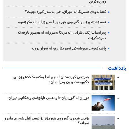
وەردەگرین
کشانەوەی ئەمریکا لە عێراق، چی بەسەر کورد دێنێت؟
ئەسۆشێتدپرێس: گەرووی هورموز لەم ڕۆژانەدا دەکرێتەوە
پەرلەمانتارێکی ئێرانی: ئەمریکا بەمزوانە لە هەموو ناوچەکە
دەردەکرێت
پاشەکەوتی مووشەکی ئەمریکا ڕوو لە تەواو بوونە
یادداشت
هەرێمی کوردستان لە جیهاندا یەکەمە؛ 655 ڕۆژ بێ
حکوومەت و بێ پەڕلەمان!
دۆڕان لە گۆڕەپان تا وەهمی ئابلۆقەی وشکانیی ئێران
بۆچی شەڕی گەرووی هورمۆز بۆ ئیسڕائیل شەڕی مان و
نەمانە؟