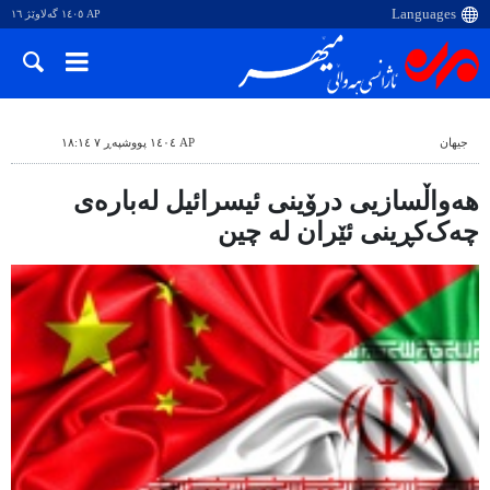
AP ١٤٠٥ گەلاوێژ ١٦
جیهان
AP ١٤٠٤ پووشپەڕ ٧ ١٨:١٤
هەواڵسازیی درۆینی ئیسرائیل لەبارەی
چەک‌کڕینی ئێران لە چین