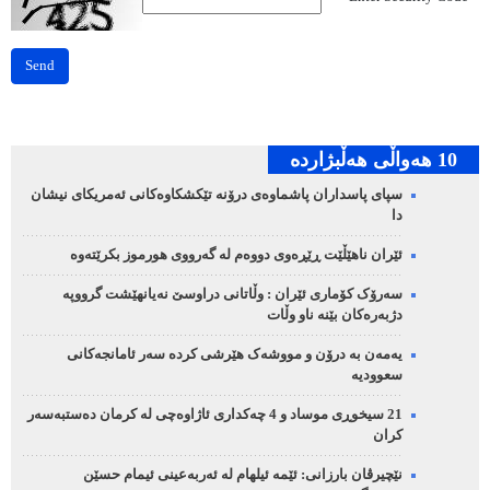
Send
10 هه‌واڵی هه‌ڵبژارده‌
سپای پاسداران پاشماوەی درۆنە تێکشکاوەکانی ئەمریکای نیشان
دا
ئێران ناهێڵێت ڕێڕەوی دووەم لە گەرووی هورموز بکرێتەوە
سەرۆک کۆماری ئێران : وڵاتانی دراوسێ نەیانهێشت گرووپە
دژبەرەکان بێنە ناو وڵات
یەمەن بە درۆن و مووشەک هێرشی کردە سەر ئامانجەکانی
سعوودیە
21 سیخوڕی موساد و 4 چەکداری ئاژاوەچی لە کرمان دەستبەسەر
کران
نێچیرڤان بارزانی: ئێمە ئیلهام لە ئەربەعینی ئیمام حسێن