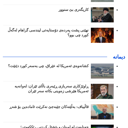
کاریگەری بێ سنوور
نهێنی پشت پەردەی دۆستایەتی لیندسی گراهام لەگەڵ
کورد چی بوو؟
دیمانە
کشانەوەی ئەمریکا لە عێراق، چی بەسەر کورد دێنێت؟
ڕاوێژکاری سەربازی ڕێبەری باڵای ئێران: لەوانەیە
ئەمریکا هێرشی زەوینی بکاتە سەر ئێران
قاڵیباف: بەڵێنەکان جێبەجێ نەکرێت ئامادەین بۆ شەڕ
جەنایەت لە لوبنان و پێشێل کردنی ڕێککەوتن؛