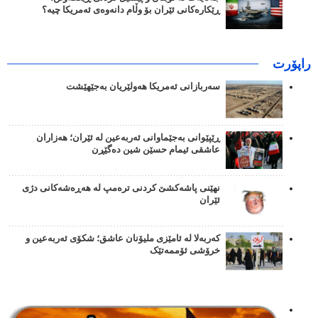
ڕێکارەکانی ئێران بۆ وڵام دانەوەی ئەمریکا چیە؟
راپۆرت
سەربازانی ئەمریکا هەولێریان بەجێهێشت
ڕێپێوانی بەجێماوانی ئەربەعین لە ئێران؛ هەزاران
عاشقی ئیمام حسێن شین دەگێڕن
نهێنی پاشەکشێ کردنی ترەمپ لە هەڕەشەکانی دژی
ئێران
کەربەلا لە ئامێزی ملیۆنان عاشق؛ شکۆی ئەربەعین و
خرۆشی ئۆممەتێک