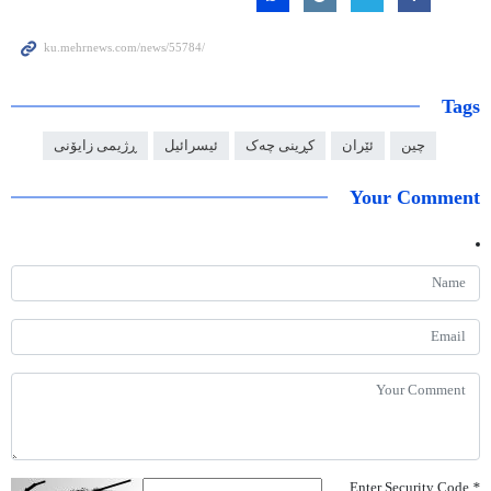
Tags
چین
ئێران
کڕینی چەک
ئیسرائیل
ڕژیمی زایۆنی
Your Comment
Enter Security Code
*