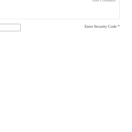
Enter Security Code
*