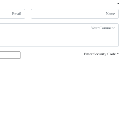
Enter Security Code
*