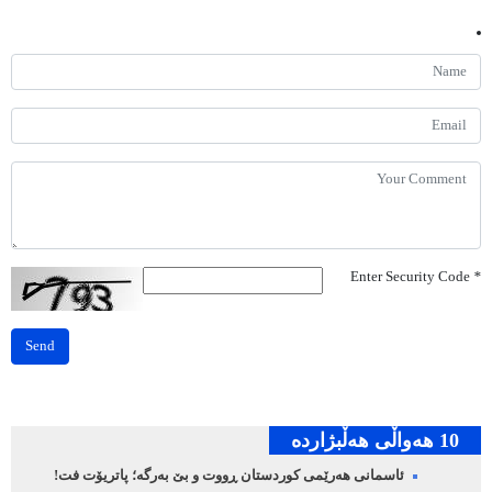
Enter Security Code
*
Send
10 هه‌واڵی هه‌ڵبژارده‌
ئاسمانی هەرێمی کوردستان ڕووت و بێ بەرگە؛ پاتریۆت فت!