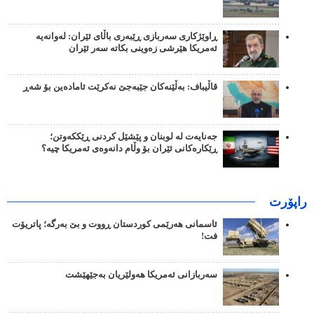
ڕاوێژکاری سەربازی ڕێبەری باڵای ئێران: لەوانەیە
ئەمریکا هێرشی زەوینی بکاتە سەر ئێران
قاڵیباف: بەڵێنەکان جێبەجێ نەکرێت ئامادەین بۆ شەڕ
جەنایەت لە لوبنان و پێشێل کردنی ڕێککەوتن؛
ڕێکارەکانی ئێران بۆ وڵام دانەوەی ئەمریکا چیە؟
راپۆرت
ئاسمانی هەرێمی کوردستان ڕووت و بێ بەرگە؛ پاتریۆت
فت!
سەربازانی ئەمریکا هەولێریان بەجێهێشت