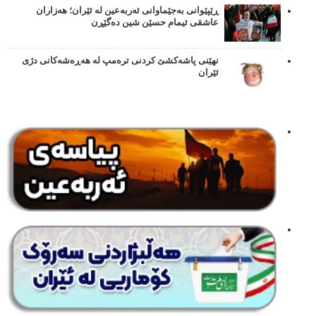
ڕێپێوانی بەجێماوانی ئەربەعین لە ئێران؛ هەزاران
عاشقی ئیمام حسێن شین دەگێڕن
نهێنی پاشەکشێ کردنی ترەمپ لە هەڕەشەکانی دژی
ئێران