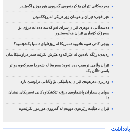
مەرجەکانی ئێران بۆ کردنەوەی گەرووی هورموز ڕاگەیێندرا
عێراقچی: ئێران و عومان زۆر نزیکن لە ڕێککەوتن
دەسەڵاتی دادوەری ئێران سزای ئەو کەسە دەدات درۆی بۆ
سەرۆک کۆماری ئێران هەڵبەستبوو
بۆچی کاتی ئەوە هاتووە ئەمریکا لە ڕۆژئاوای ئاسیا بکشێتەوە؟
زەیدی: ڕێگە نادەین لە عێراقەوە هێرش بکرێتە سەر دراوسێکانمان
ئێران وڵامی ترەمپ دەداتەوە؛ سەرەتا لە شەڕدا سەرکەوە دواتر
باسی تاڵان بکە
وەزیری دەرەوەی ئێران پەیامێکی بۆ وڵاتانی دراوسێ نارد
سپای پاسداران پاشماوەی درۆنە تێکشکاوەکانی ئەمریکای نیشان
دا
ئێران ناهێڵێت ڕێڕەوی دووەم لە گەرووی هورموز بکرێتەوە
یادداشت