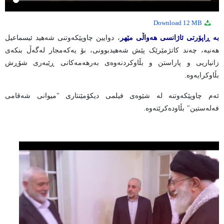
12 MB
Download
بە ڕاپۆرتی ئاژانسی هەواڵی مێهر
، دوایین چاوپێکەوتنی شەهید ئیسماعیل
هەنیە، چەند کاتژمێرێک پێش شەهیدبوونی، بۆ یەکەمجار لەگەڵ بنکەی
زانیاریی و پاراستن و بڵاوکردنەوەی بەرهەمەکانی ڕێبەری شۆڕش
بڵاوکرایەوە.
ئەم چاوپێکەوتنە لە شێوەی فیلمی دیکۆمێنتاری "میوانی شەقامی
فەلەستین" بڵاودەکرێتەوە.