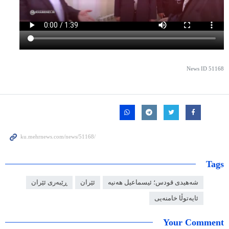
News ID
51168
Tags
شەهیدی قودس؛ ئیسماعیل هەنیە
ئێران
ڕێبەری ئێران
ئایەتوڵا خامنەیی
Your Comment