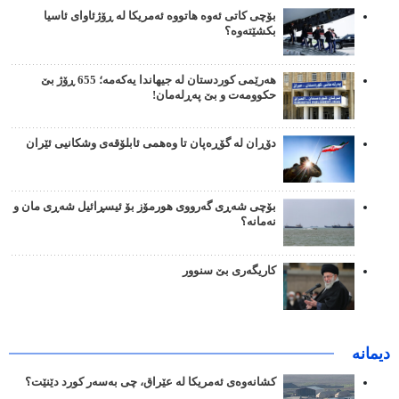
بۆچی کاتی ئەوە هاتووە ئەمریکا لە ڕۆژئاوای ئاسیا
بکشێتەوە؟
هەرێمی کوردستان لە جیهاندا یەکەمە؛ 655 ڕۆژ بێ
حکوومەت و بێ پەڕلەمان!
دۆڕان لە گۆڕەپان تا وەهمی ئابلۆقەی وشکانیی ئێران
بۆچی شەڕی گەرووی هورمۆز بۆ ئیسڕائیل شەڕی مان و
نەمانە؟
کاریگەری بێ سنوور
دیمانە
کشانەوەی ئەمریکا لە عێراق، چی بەسەر کورد دێنێت؟