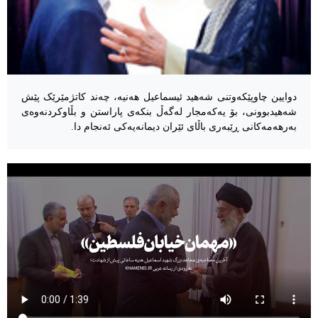
دوایین چاوپێکەوتنی شەهید ئیسماعیل هەنیە، چەند کاتژمێرێک پێش
شەهیدبوونی، بۆ یەکەمجار لەگەڵ بنکەی پاراستن و بڵاوکردنەوەی
بەرهەمەکانی ڕێبەری باڵای ئێران دیمانەیەکی ئەنجام دا.