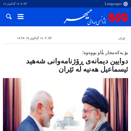
AP ١٤٠٥ گەلاوێژ ١٨
ئێران
AP ١٤٠٣ گەلاوێژ ١٥ ١٧:٣٨
بۆ یەکەمجار بڵاو بووەوە؛
دوایین دیمانەی ڕۆژنامەوانی شەهید
ئیسماعیل هەنیە لە ئێران