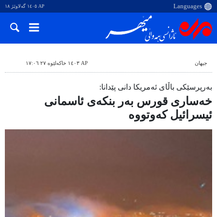
AP ١٤٠٥ گەلاوێژ ١٨
جیهان
AP ١٤٠٣ خاکەلێوە ٢٧ ١٧:٠٦
بەرپرسێکی باڵای ئەمریکا دانی پێدانا:
خەساری قورس بەر بنکەی ئاسمانی
ئیسرائیل کەوتووە