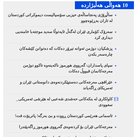
10 هه‌واڵی هه‌ڵبژارده‌
ساڵڕۆژی پەنجاساڵەی حیزبی سۆسیالیست دیموکراتی کوردستان
لە تاران بەڕێوەچوو
سەرۆک کۆماری ئێران لەگەڵ ئایەتوڵا سەید موجتەبا خامنەیی
دیداری کرد
پزشکیان: دوژمن ئەوانە تیرۆر دەکات کە دەتوانن کێشەکان
چارەسەر بکەن
سپای پاسداران: گەرووی هورموز ناکەینەوە تاکوو دوژمن
مەرجەکانمان قبووڵ دەکات
عێراقچی مەرجەکانی دەستپێکردنەوەی دانوستانی ئێران و
ئەمریکای ڕاگەیاند
کاولکاری لە بنکەکانی حەشدی شەعبی لە هێرشی ئەمریکی_
سعوودی
ئاسمانی هەرێمی کوردستان ڕووت و بێ بەرگە؛ پاتریۆت فت!
مەرجەکانی ئێران بۆ کردنەوەی گەرووی هورموز ڕاگەیێندرا