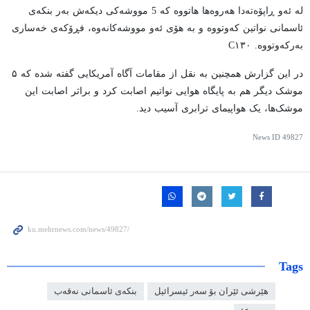
لە ئەو ڕاپۆەتەدا هەروەها هاتووە کە 5 مووشەکی دیکەش بەر بنکەی
ئاسمانی نواتین کەوتووە و بە هۆی ئەو مووشەکانەوە، فڕۆکەی خەساری
بەرکەوتووە. C۱۳۰
در این گزارش همچنین به نقل از مقامات آگاه آمریکایی گفته شده که ۵
موشک دیگر هم به پایگاه هوایی نواتیم اصابت کرد و براثر اصابت این
موشک‌ها، یک هواپیمای ترابری آسیب دید.
News ID
49827
Tags
هێرشی ئێران بۆ سەر ئیسرائیل
بنکەی ئاسمانی نەقەب