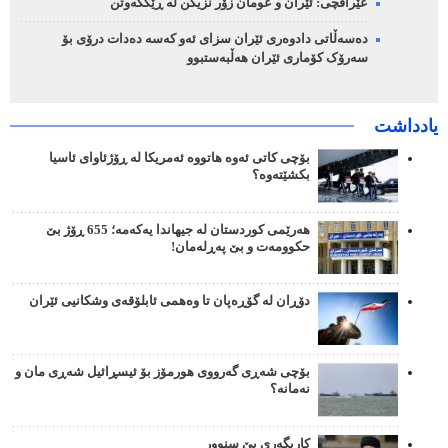
عێراقچی: ئێران و عومان زۆر نزیکن لە ڕێککەوتن
دەسەڵاتی دادوەری ئێران سزای ئەو کەسە دەدات درۆی بۆ
سەرۆک کۆماری ئێران هەڵبەستبوو
یادداشت
بۆچی کاتی ئەوە هاتووە ئەمریکا لە ڕۆژئاوای ئاسیا
بکشێتەوە؟
هەرێمی کوردستان لە جیهاندا یەکەمە؛ 655 ڕۆژ بێ
حکوومەت و بێ پەڕلەمان!
دۆڕان لە گۆڕەپان تا وەهمی ئابلۆقەی وشکانیی ئێران
بۆچی شەڕی گەرووی هورمۆز بۆ ئیسڕائیل شەڕی مان و
نەمانە؟
کاریگەری بێ سنوور