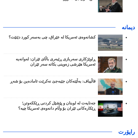
دیمانە
کشانەوەی ئەمریکا لە عێراق، چی بەسەر کورد دێنێت؟
ڕاوێژکاری سەربازی ڕێبەری باڵای ئێران: لەوانەیە
ئەمریکا هێرشی زەوینی بکاتە سەر ئێران
قاڵیباف: بەڵێنەکان جێبەجێ نەکرێت ئامادەین بۆ شەڕ
جەنایەت لە لوبنان و پێشێل کردنی ڕێککەوتن؛
ڕێکارەکانی ئێران بۆ وڵام دانەوەی ئەمریکا چیە؟
راپۆرت