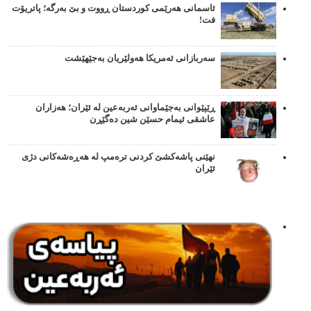
ئاسمانی هەرێمی کوردستان ڕووت و بێ بەرگە؛ پاتریۆت
فت!
سەربازانی ئەمریکا هەولێریان بەجێهێشت
ڕێپێوانی بەجێماوانی ئەربەعین لە ئێران؛ هەزاران
عاشقی ئیمام حسێن شین دەگێڕن
نهێنی پاشەکشێ کردنی ترەمپ لە هەڕەشەکانی دژی
ئێران