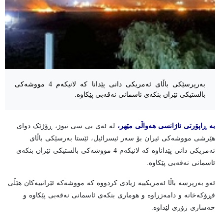
بەرپرسێکی باڵای ئەمریکی دانی پێدانا کە لانیکەم 4 مووشەکی
بالستیکی ئێران بنکەی ئاسمانی نەقەبی پێکاوە.
بە ڕاپۆرتی ئاژانسی هەواڵی مێهر،
لە ئەی بی سی نیوز، ڕۆژێک دوای
هێرشی مووشەکی ئیران بۆ سەر ئیسرائیل، ئێستا بەرسێکی باڵای
ئەمریکی دانی پێداناوە کە لانیکەم 4 مووشەکی بالستیکی ئێران بنکەی
ئاسمانی نەقەبی پێکاوە.
ئەو بەرپرسە باڵا ئەمریکییە زیادی کردووە کە مووشەکە ئێرانییەکان هێڵی
فڕۆکەخانە و دامەزراوە و هوماری بنکەی ئاسمانی نەقەبی پێکاوە و
خەساری زۆری لێداوە.