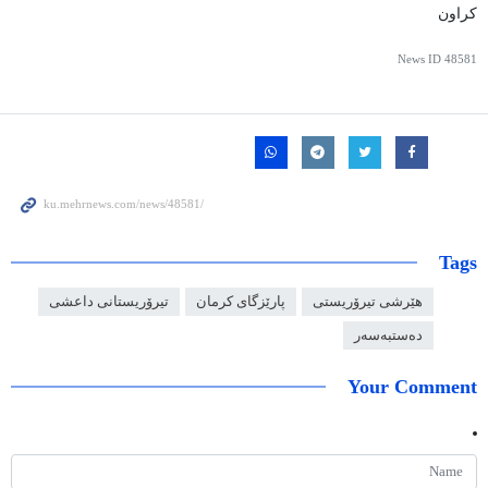
کراون
News ID
48581
Tags
هێرشی تیرۆریستی
پارێزگای کرمان
تیرۆریستانی داعشی
دەستبەسەر
Your Comment