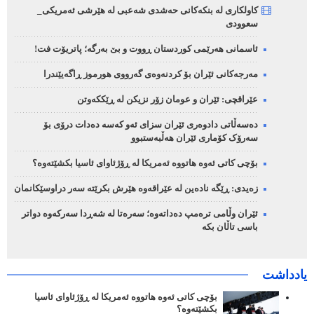
کاولکاری لە بنکەکانی حەشدی شەعبی لە هێرشی ئەمریکی_
سعوودی
ئاسمانی هەرێمی کوردستان ڕووت و بێ بەرگە؛ پاتریۆت فت!
مەرجەکانی ئێران بۆ کردنەوەی گەرووی هورموز ڕاگەیێندرا
عێراقچی: ئێران و عومان زۆر نزیکن لە ڕێککەوتن
دەسەڵاتی دادوەری ئێران سزای ئەو کەسە دەدات درۆی بۆ
سەرۆک کۆماری ئێران هەڵبەستبوو
بۆچی کاتی ئەوە هاتووە ئەمریکا لە ڕۆژئاوای ئاسیا بکشێتەوە؟
زەیدی: ڕێگە نادەین لە عێراقەوە هێرش بکرێتە سەر دراوسێکانمان
ئێران وڵامی ترەمپ دەداتەوە؛ سەرەتا لە شەڕدا سەرکەوە دواتر
باسی تاڵان بکە
یادداشت
بۆچی کاتی ئەوە هاتووە ئەمریکا لە ڕۆژئاوای ئاسیا
بکشێتەوە؟