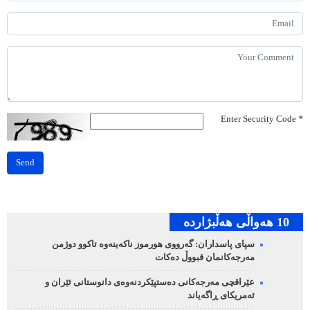
Enter Security Code
*
Send
10 هه‌واڵی هه‌ڵبژارده‌
سپای پاسداران: گەرووی هورموز ناکەینەوە تاکوو دوژمن
مەرجەکانمان قبووڵ دەکات
عێراقچی مەرجەکانی دەستپێکردنەوەی دانوستانی ئێران و
ئەمریکای ڕاگەیاند