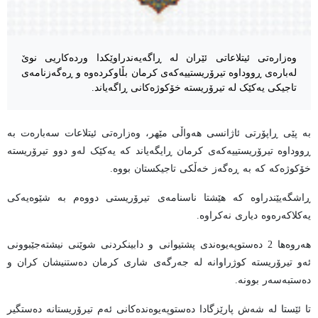
وەزارەتی ئیتلاعاتی ئێران لە ڕاگەیەندراوێکدا وردەکاریی نوێ
لەبارەی ڕووداوە تیرۆریستییەکەی کرمان بڵاوکردەوە و ڕەگەزنامەی
تاجیکی یەکێک لە تیرۆریستە خۆکوژەکانی ڕاگەیاند.
بە پێی ڕاپۆرتی ئاژانسی هەواڵی مێهر، وەزارەتی ئیتلاعات سەبارەت بە
ڕووداوە تیرۆریستییەکەی کرمان ڕایگەیاند کە یەکێک لەو دوو تیرۆریستە
خۆکوژەکە کە بە ڕەگەز خەڵکی تاجیکستان بووە.
ڕاشگەیێندراوە کە هێشتا ناسنامەی تیرۆریستی دووەم بە شێوەیەکی
یەکلاکەرەوە دیاری نەکراوە.
هەروەها 2 دەستوپەیوەندی پشتیوانی و دابینکردنی شوێنی نیشتەجێبوونی
ئەو تیرۆریستە کوژراوانە لە جەرگەی شاری کرمان دەستنیشان کران و
دەستبەسەر بوونە.
تا ئێستا لە شەش پارێزگادا دەستوپەیوەندەکانی ئەم تیرۆریستانە دەستگیر