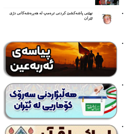
نهێنی پاشەکشێ کردنی ترەمپ لە هەڕەشەکانی دژی
ئێران