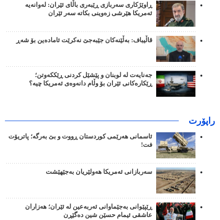
ڕاوێژکاری سەربازی ڕێبەری باڵای ئێران: لەوانەیە
ئەمریکا هێرشی زەوینی بکاتە سەر ئێران
قاڵیباف: بەڵێنەکان جێبەجێ نەکرێت ئامادەین بۆ شەڕ
جەنایەت لە لوبنان و پێشێل کردنی ڕێککەوتن؛
ڕێکارەکانی ئێران بۆ وڵام دانەوەی ئەمریکا چیە؟
راپۆرت
ئاسمانی هەرێمی کوردستان ڕووت و بێ بەرگە؛ پاتریۆت
فت!
سەربازانی ئەمریکا هەولێریان بەجێهێشت
ڕێپێوانی بەجێماوانی ئەربەعین لە ئێران؛ هەزاران
عاشقی ئیمام حسێن شین دەگێڕن