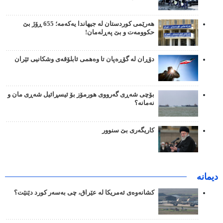
هەرێمی کوردستان لە جیهاندا یەکەمە؛ 655 ڕۆژ بێ
حکوومەت و بێ پەڕلەمان!
دۆڕان لە گۆڕەپان تا وەهمی ئابلۆقەی وشکانیی ئێران
بۆچی شەڕی گەرووی هورمۆز بۆ ئیسڕائیل شەڕی مان و
نەمانە؟
کاریگەری بێ سنوور
دیمانە
کشانەوەی ئەمریکا لە عێراق، چی بەسەر کورد دێنێت؟