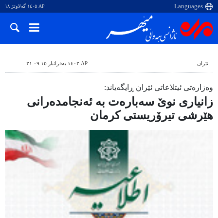
AP ١٤٠٥ گەلاوێژ ١٨
ئێران
AP ١٤٠٢ بەفرانبار ١٥ ٢١:٠٩
وەزارەتی ئیتلاعاتی ئێران ڕایگەیاند:
زانیاری نوێ سەبارەت بە ئەنجامدەرانی
هێرشی تیرۆریستی کرمان