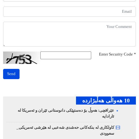
Enter Security Code
*
Send
10 هه‌واڵی هه‌ڵبژارده‌
عێراقچی: هەوڵ بۆ دەستپێکی دانوستانی ئێران و ئەمریکا لە
ئارادایە
کاولکاری لە بنکەکانی حەشدی شەعبی لە هێرشی ئەمریکی_
سعوودی