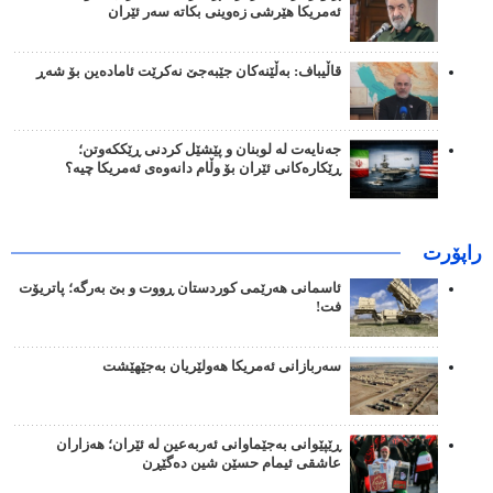
ئەمریکا هێرشی زەوینی بکاتە سەر ئێران
قاڵیباف: بەڵێنەکان جێبەجێ نەکرێت ئامادەین بۆ شەڕ
جەنایەت لە لوبنان و پێشێل کردنی ڕێککەوتن؛
ڕێکارەکانی ئێران بۆ وڵام دانەوەی ئەمریکا چیە؟
راپۆرت
ئاسمانی هەرێمی کوردستان ڕووت و بێ بەرگە؛ پاتریۆت
فت!
سەربازانی ئەمریکا هەولێریان بەجێهێشت
ڕێپێوانی بەجێماوانی ئەربەعین لە ئێران؛ هەزاران
عاشقی ئیمام حسێن شین دەگێڕن