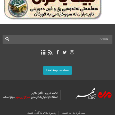
Desktop version
سەبارەت بە ئێمە
پەیوەندی لەگەڵ ئێمە