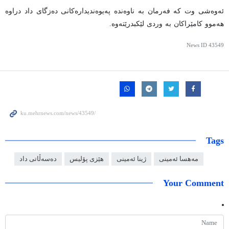
ئەوەشی وت کە فەرمان بە ناوەندە پەیوەندیدارەکانی دەزگای داد دراوە
هەموو کامێراکان بە وردی لێکبدرێتەوە.
News ID
43549
Tags
مەهسا ئەمینی
ژینا ئەمینی
هێزی پۆلیس
دەسەڵاتی داد
Your Comment