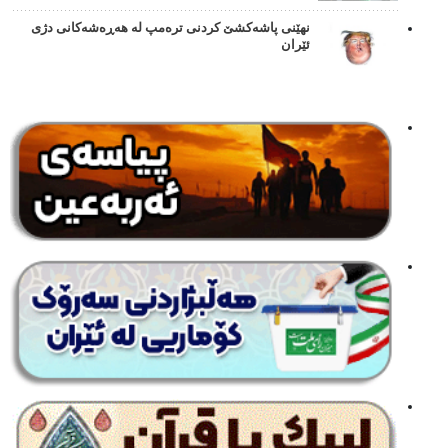
نهێنی پاشەکشێ کردنی ترەمپ لە هەڕەشەکانی دژی
ئێران