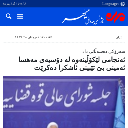
AP ١٤٠٥ گەلاوێژ ١٨
ئێران
AP ١٤٠١ خەرمانان ٢٨ ١٨:٣٨
سەرۆکی دەسەڵاتی داد:
ئەنجامی لێکۆڵینەوە لە دۆسیەی مەهسا
ئەمینی بێ تێبینی ئاشکرا دەکرێت