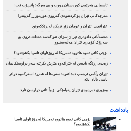
ئاسمانی هەرێمی کوردستان ڕووت و بێ بەرگە؛ پاتریۆت فت!
مەرجەکانی ئێران بۆ کردنەوەی گەرووی هورموز ڕاگەیێندرا
عێراقچی: ئێران و عومان زۆر نزیکن لە ڕێککەوتن
دەسەڵاتی دادوەری ئێران سزای ئەو کەسە دەدات درۆی بۆ
سەرۆک کۆماری ئێران هەڵبەستبوو
بۆچی کاتی ئەوە هاتووە ئەمریکا لە ڕۆژئاوای ئاسیا بکشێتەوە؟
زەیدی: ڕێگە نادەین لە عێراقەوە هێرش بکرێتە سەر دراوسێکانمان
ئێران وڵامی ترەمپ دەداتەوە؛ سەرەتا لە شەڕدا سەرکەوە دواتر
باسی تاڵان بکە
وەزیری دەرەوەی ئێران پەیامێکی بۆ وڵاتانی دراوسێ نارد
یادداشت
بۆچی کاتی ئەوە هاتووە ئەمریکا لە ڕۆژئاوای ئاسیا
بکشێتەوە؟