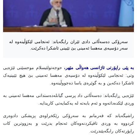
سەرۆکی دەسەڵاتی دادی ئێران رایگەیاند: ئەنجامی لێکۆڵینەوە لە
سەر دۆسیەی مەهسا ئەمینی بێ تێبینی ئاشکرا دەکرێت.
بە پێی راپۆرتی ئاژانسی هەواڵی مێهر،
حوجەتولئیسلام موحسێنی ئێژەیی
وتی: ئەنجامی لێکۆڵینەوە لە دۆسیەی مەهسا ئەمینی بێ هیچ تێبینیەک
ئاشکرا دەکەین و بە گوێرەی یاسا دەجووڵینەوە.
ئێژەیی ڕایگەیاند: دەسەڵاتی داد پرسی گیانلەدەستدانی مەهسا ئەمینی بە
وردی لێکدەداتەوە و ئەم بابەتە لە یەکمایەتی کاریدایە.
راشیگەیاند کە فەرمانم بە سەرۆکی رێکخراوەی پزیشکی دادوەری
کردووە بە وردی تاقیکردنەوەکان ئەنجام بدرێت و بەزووترین کات
راپۆرتەکان رابگەیێندرێت.