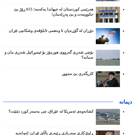
هەرێمی کوردستان لە جیهاندا یەکەمە؛ 655 ڕۆژ بێ
حکوومەت و بێ پەڕلەمان!
دۆڕان لە گۆڕەپان تا وەهمی ئابلۆقەی وشکانیی ئێران
بۆچی شەڕی گەرووی هورمۆز بۆ ئیسڕائیل شەڕی مان و
نەمانە؟
کاریگەری بێ سنوور
دیمانە
کشانەوەی ئەمریکا لە عێراق، چی بەسەر کورد دێنێت؟
ڕاوێژکاری سەربازی ڕێبەری باڵای ئێران: لەوانەیە