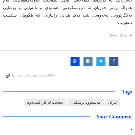
حەزرەتی لە درێژەی قسەکانیدا وتی: پێدەچێت بڵاوکەرەوەکانی ئەم
هەواڵە زیاتر حەزیان لە دروستکردنی نائومێدی و ناتەبایی و بۆشایی
یەکگرتوویی نەتەوەیی بێت نەک پێدانی زانیاری، کە بێگومان شکست
دەهێنێت.
News ID
59614
Tags
ئێران
مەسعوود پزشکیان
دەست لە کار کشانەوە
Your Comment