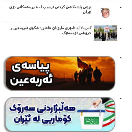
نهێنی پاشەکشێ کردنی ترەمپ لە هەڕەشەکانی دژی
ئێران
کەربەلا لە ئامێزی ملیۆنان عاشق؛ شکۆی ئەربەعین و
خرۆشی ئۆممەتێک