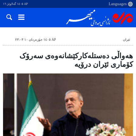
AP ١٤٠٥ گەلاوێژ ١٦
ئێران
AP ١٤٠٥ جۆزەردان ١٠ ٢٣:٠٣
هەواڵی دەستلەکارکێشانەوەی سەرۆک
کۆماری ئێران درۆیە