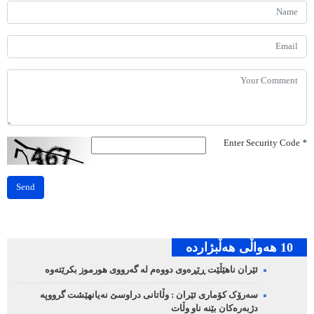
Enter Security Code
*
Send
10 هه‌واڵی هه‌ڵبژارده‌
ئێران ناهێڵێت ڕێڕەوی دووەم لە گەرووی هورموز بکرێتەوە
سەرۆک کۆماری ئێران : وڵاتانی دراوسێ نەیانهێشت گرووپە
دژبەرەکان بێنە ناو وڵات