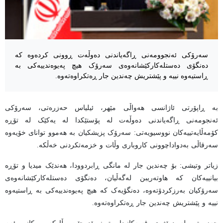
سەرۆکی ئەنجوومەنی ڕاگەیاندنی دەوڵەت ڕوونی کردەوە کە
دەنگۆی دەستلەکارکێشانەوەی سەرۆک هیچ پەیوەندییەکی بە
ڕاستیەوە نییە و پێشتریش چەندین جار ڕەتکراوەتەوە.
بە ڕاپۆرتی ئاژانسی هەواڵی مێهر، ئیلیاس حەزرەتی، سەرۆکی
ئەنجومەنی ڕاگەیاندنی دەوڵەت لە پۆستێکدا لە یەکێک لە تۆڕە
کۆمەڵایەتییەکان نووسیویەتی: سەرۆک پزیشکیان بە هەموو توانای خۆیەوە
سەرقاڵی بەدواداچوونی کاروباری وڵات و خزمەتکردنی خەڵکە.
زیاتر وتیشی: بۆ چەندین جار لە مانگی ڕابردوودا، هەندێک میدیا و تۆڕە
بیانییەکان کە هاوتەریبن لەگەڵیان، دەنگۆی دەستلەکارکێشانەوەی
سەرۆکیان بەرزکردۆتەوە، دەنگۆیەک کە هیچ پەیوەندییەکی بە ڕاستیەوە
نییە و پێشتریش چەندین جار ڕەتکراوەتەوە.