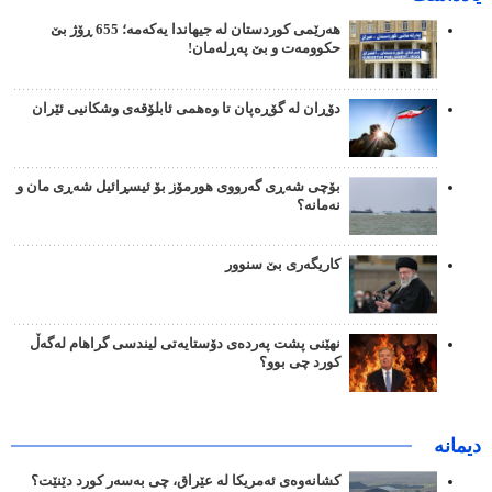
هەرێمی کوردستان لە جیهاندا یەکەمە؛ 655 ڕۆژ بێ
حکوومەت و بێ پەڕلەمان!
دۆڕان لە گۆڕەپان تا وەهمی ئابلۆقەی وشکانیی ئێران
بۆچی شەڕی گەرووی هورمۆز بۆ ئیسڕائیل شەڕی مان و
نەمانە؟
کاریگەری بێ سنوور
نهێنی پشت پەردەی دۆستایەتی لیندسی گراهام لەگەڵ
کورد چی بوو؟
دیمانە
کشانەوەی ئەمریکا لە عێراق، چی بەسەر کورد دێنێت؟