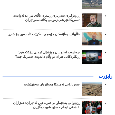
ڕاوێژکاری سەربازی ڕێبەری باڵای ئێران: لەوانەیە
ئەمریکا هێرشی زەوینی بکاتە سەر ئێران
قاڵیباف: بەڵێنەکان جێبەجێ نەکرێت ئامادەین بۆ شەڕ
جەنایەت لە لوبنان و پێشێل کردنی ڕێککەوتن؛
ڕێکارەکانی ئێران بۆ وڵام دانەوەی ئەمریکا چیە؟
راپۆرت
سەربازانی ئەمریکا هەولێریان بەجێهێشت
ڕێپێوانی بەجێماوانی ئەربەعین لە ئێران؛ هەزاران
عاشقی ئیمام حسێن شین دەگێڕن