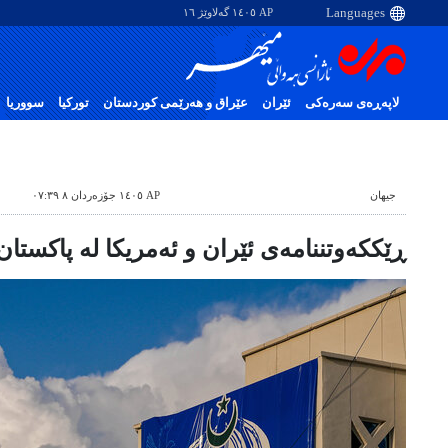
AP ١٤٠٥ گەلاوێژ ١٦
لاپەڕەی سەرەکی
ئێران
عێراق و هەرێمی کوردستان
تورکیا
سووریا
جیهان
AP ١٤٠٥ جۆزەردان ٨ ٠٧:٣٩
ڕێککەوتننامەی ئێران و ئەمریکا لە پاکستا