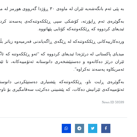
بە پێی ئەم بانگەشەیە ئێران لە ماوەی ٣٠ ڕۆژدا گەرووی هورمز لە مین پاکدەکاتەوە.
بەگوێرەی ئەم ڕاپۆرتە، کۆشکی سپی ڕێککەوتنەکەی پەسەند کرد
ئیدیعای کردووە کە ڕێککەوتنەکە کۆتایی پێهاتووە.
وردەکارییەکانی ڕێککەوتنەکە لە ڕێگەی ڕاگەیاندنی فەرمیەوە زیاتر بڵا
ئێران درێژ دەکاتەوە و دەستپێشخەری دانوستانە ئەتۆمییەکانە، تا ئ
ئەمریکاوە پەسەند نەکراوە”.
بەگوێرەی ڕایت ناو، ڕێککەوتنەکە پێشنیاری دەستپێکردنی دانوس
ئەتۆمییەکەی ئێرانیش دەکات، کە پێشبینی دەکرێت سەقامگیری بۆ ناوچە
News ID
59599