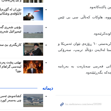
و بێ پەڕلەمان!
دۆڕان لە گۆڕەپا
ئابلۆقەی وشکانی
ووە، هاوکات کەناڵی سی بی ئێس
بۆچی شەڕی گەرو
ئیسڕائیل شەڕی م
ودەکرێتەوە.
میدیای پاکستانی لە درێژەدا ئیدیعای کردووە کە “ئەو ڕێککەوتنە کە ئاگربەستی ٦٠ ڕۆژەی نێوان ئەمریکا و
کاریگەری بێ سن
ێستا لەلایەن دۆناڵد ترمپ، سەرۆکی
نهێنی پشت پەرد
تانی فەرمی سەبارەت بە بەرنامە
لیندسی گراهام 
بوو؟
کە بگەڕێنێتەوە.
دیمانە
کشانەوەی ئەمریک
چی بەسەر کورد 