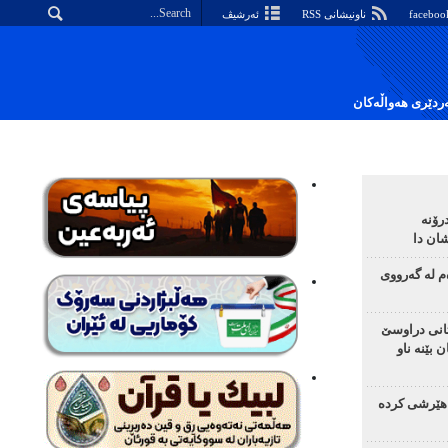
ناونیشانی RSS
ئەرشیڤ
دێری هەواڵەکان
رۆنە
ان دا
م لە گەرووی
تانی دراوسێ
 بێنە ناو
هێرشی کردە