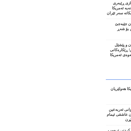
ازی ڕێبەری
نەیە ئەمریکا
اتە سەر ئێران
ان جێبەجێ
 بۆ شەڕ
ن و پێشێل
 ڕێکارەکانی
نەوەی ئەمریکا
کا هەولێریان
وانی ئەربەعین
ان عاشقی ئیمام
ڕن
کردنی ترەمپ