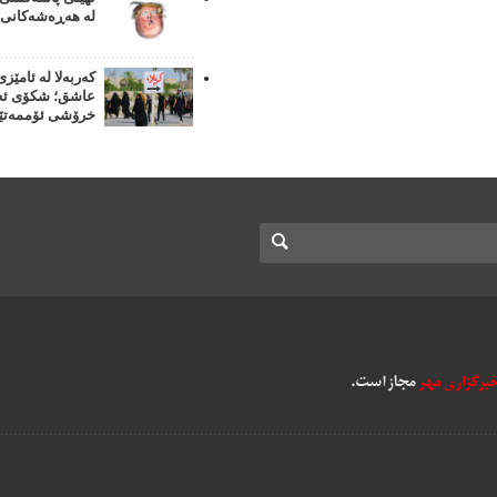
لە هەڕەشەکانی 
کەربەلا لە ئامێزی
عاشق؛ شکۆی ئەر
خرۆشی ئۆممەتێ