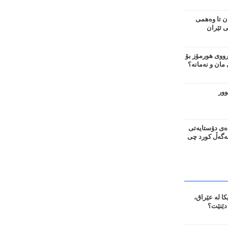
ن تا وەهمی
ی ئێران
وی هورمۆز بۆ
ان و نەمانە؟
وور
ەی دۆستایەتی
لەگەڵ کورد چی
ا لە عێراق،
دێنێت؟