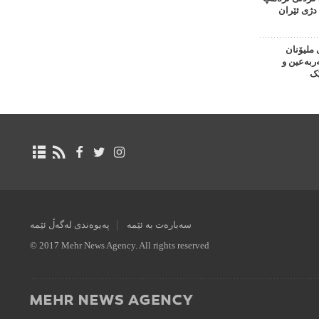
دژی ئێران
 ملیۆنان
بەعین و
ک
سەبارەت بە ئێمە
پەیوەندی لەگەڵ ئێمە
© 2017 Mehr News Agency. All rights reserved