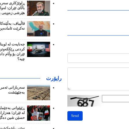
ڕاوێژکاری سەرب
باڵای ئێران: لەوا
هێرشی زەوینی بک
قاڵیباف: بەڵێنەک
نەکرێت ئامادەین
جەنایەت لە لوبنا
کردنی ڕێککەوتن؛
ئێران بۆ وڵام دا
چیە؟
راپۆرت
سەربازانی ئەمری
بەجێهێشت
ڕێپێوانی بەجێما
لە ئێران؛ هەزار
Send
حسێن شین دەگێ
نهێنی پاشەکشێ 