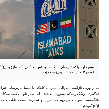
سەرچاوە پاکستانییەکان بانگەشەی ئەوە دەکەن کە واژۆی ڕێککە
ئەمریکا لە ئیسلام ئاباد بەڕێوەدەچێت.
بە ڕاپۆرتی ئاژانسی هەواڵی مێهر، لە کاتێکدا تا ئێستا بەرپرسانی ئێر
ئەگەری ڕێککەوتنەکە نەبووە، بەشێک لە سەرچاوە پاکستانییەکان
بانگەشەی ئەوەیان کردووە کە “ئێران و ئەمریکا ئیسلام ئابادیان هەڵ
لێکتێگەیشتن”.