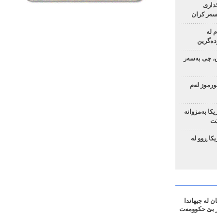
ساد و 4 چەکداری
سەر کران
م لە
دەگرین
ق، چی بەسەر
رموز لەم
یکا بەمزوانە
ێت
ا ڕوو لە
 لە جیهاندا
؛ 655 ڕۆژ بێ حکوومەت