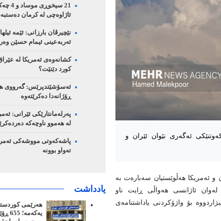
21 سیخوڕی مو
ئاژاوەچی لە کرمان دەستبە
نێچیرڤان بارزانی: ئێمە ئیلها
ئەربەعینی ئیمام حسێن وەر
کشانەوەی ئەمریکا لە عێرا
کورد دێنێت؟
ئەسۆشێتدپرێس: گەرووی هو
ڕۆژانەدا دەکرێتەوە
پەرلەمانتارێکی ئێرانی: ئەمر
لە هەموو ناوچەکە دەردەکر
وتنێکی ئەگەری نێوان ئێران و
پاشەکەوتی مووشەکی ئەمریک
تەواو بوونە
ان و ئەمریکا هەڵوێستیان سەبارەت بە
یادداشت
 لەوان ئاژانسی هەواڵی ڕایت ناو
بژاردووە بۆ واژۆکردنی یاداشتنامەی
هەرێمی کوردستان
یەکەمە