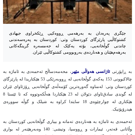
جێگری پەرەدان بە بەرهەمی ڕووەکیی ڕێکخراوی جیهادی
کشتوکاڵیی پارێزگای کوردستان وتی: کوردستان بە پەرەسەندنی
چاندنی گوڵخانەیی، بۆتە یەکێک لە جەمسەرە گرینگەکانی
بەرهەم‌هێنان و هەناردەی بەروبوومی کشتوکاڵیی ئێران.
بە ڕاپۆرتی
ئاژانسی هەواڵی مێهر
، محەمەدساڵح ئەحمەدی بە ئاماژە بە
چالاکبوونی 153 یەکەی گوڵخانەیی لە ڕووبەرێکی 53 هێکتاریدا لە پارێزگای
کوردستان وتی: لەمناوە گەورەترین کۆمەڵەی گوڵخانەیی ڕۆژئاوای ئێران
لە گوندی سادق‌ئاوای دێولان لە 23 هێکتاردا هەڵکەوتووە کە تا ئێستا 8
هێکتاری لە چوارچێوەی 18 سایتدا کراوە بە شیلک و گوڵە سوورەی
هیدرۆپۆنیک.
ئەحمەدی بە ئاماژە بە هەناردەی تەماتە و بیباری گوڵخانەیی کوردستان بە
وڵاتانی قەتەر، ئیمارات و ڕووسیا، وتیشی: 140 وەبەرهێنەر لە بواری