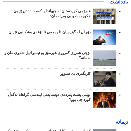
یادداشت
هەرێمی کوردستان لە جیهاندا یەکەمە؛ 655 ڕۆژ بێ
حکوومەت و بێ پەڕلەمان!
دۆڕان لە گۆڕەپان تا وەهمی ئابلۆقەی وشکانیی ئێران
بۆچی شەڕی گەرووی هورمۆز بۆ ئیسڕائیل شەڕی مان و
نەمانە؟
کاریگەری بێ سنوور
نهێنی پشت پەردەی دۆستایەتی لیندسی گراهام لەگەڵ
کورد چی بوو؟
دیمانە