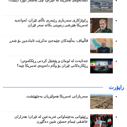
کشانەوەی ئەمریکا لە عێراق، چی بەسەر کورد دێنێت؟
ڕاوێژکاری سەربازی ڕێبەری باڵای ئێران: لەوانەیە
ئەمریکا هێرشی زەوینی بکاتە سەر ئێران
قاڵیباف: بەڵێنەکان جێبەجێ نەکرێت ئامادەین بۆ شەڕ
جەنایەت لە لوبنان و پێشێل کردنی ڕێککەوتن؛
ڕێکارەکانی ئێران بۆ وڵام دانەوەی ئەمریکا چیە؟
راپۆرت
سەربازانی ئەمریکا هەولێریان بەجێهێشت
ڕێپێوانی بەجێماوانی ئەربەعین لە ئێران؛ هەزاران
عاشقی ئیمام حسێن شین دەگێڕن