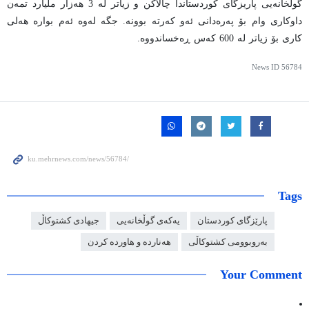
گوڵخانەیی پاریزگای کوردستاندا چالاکن و زیاتر لە 3 هەزار ملیارد تمەن
داوکاری وام بۆ پەرەدانی ئەو کەرتە بوونە. جگە لەوە ئەم بوارە هەلی
کاری بۆ زیاتر لە 600 کەس ڕەخساندووە.
News ID
56784
Tags
پارێزگای کوردستان
یەکەی گوڵخانەیی
جیهادی کشتوکاڵ
بەروبوومی کشتوکاڵی
هەناردە و هاوردە کردن
Your Comment