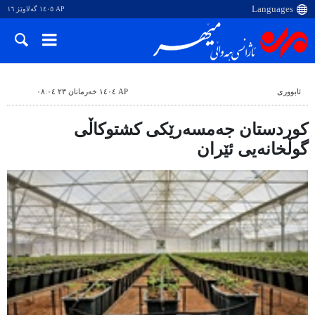
AP ١٤٠٥ گەلاوێژ ١٦
ئابووری
AP ١٤٠٤ خەرمانان ٢٣ ٠٨:٠٤
کوردستان جەمسەرێکی کشتوکاڵی
گوڵخانەیی ئێران