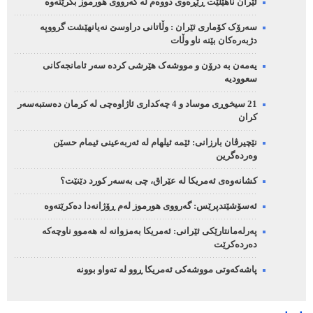
ئێران ناهێڵێت ڕێڕەوی دووەم لە گەرووی هورموز بکرێتەوە
سەرۆک کۆماری ئێران : وڵاتانی دراوسێ نەیانهێشت گرووپە
دژبەرەکان بێنە ناو وڵات
یەمەن بە درۆن و مووشەک هێرشی کردە سەر ئامانجەکانی
سعوودیە
21 سیخوڕی موساد و 4 چەکداری ئاژاوەچی لە کرمان دەستبەسەر
کران
نێچیرڤان بارزانی: ئێمە ئیلهام لە ئەربەعینی ئیمام حسێن
وەردەگرین
کشانەوەی ئەمریکا لە عێراق، چی بەسەر کورد دێنێت؟
ئەسۆشێتدپرێس: گەرووی هورموز لەم ڕۆژانەدا دەکرێتەوە
پەرلەمانتارێکی ئێرانی: ئەمریکا بەمزوانە لە هەموو ناوچەکە
دەردەکرێت
پاشەکەوتی مووشەکی ئەمریکا ڕوو لە تەواو بوونە