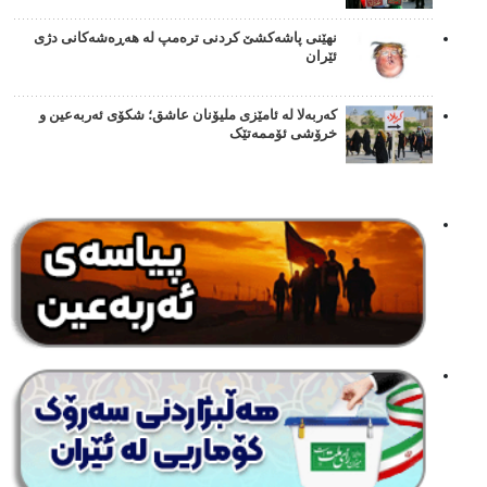
نهێنی پاشەکشێ کردنی ترەمپ لە هەڕەشەکانی دژی
ئێران
کەربەلا لە ئامێزی ملیۆنان عاشق؛ شکۆی ئەربەعین و
خرۆشی ئۆممەتێک