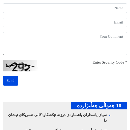
Enter Security Code
*
Send
10 هه‌واڵی هه‌ڵبژارده‌
سپای پاسداران پاشماوەی درۆنە تێکشکاوەکانی ئەمریکای نیشان
دا