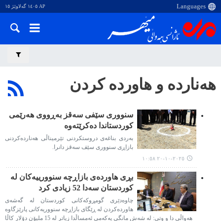
AP ١٤٠٥ گەلاوێژ ١٥
هەناردە و هاوردە کردن
سنووری سێفی سەقز بەڕووی هەرێمی
کوردستاندا دەکرێتەوە
بەردی بناغەی دروستکردنی تێرمیناڵی هەناردەکردنی
بازاڕی سنووری سێف سەقز دانرا.
٢٠٢٥-١٠-٢٠ ١٠:٥٨
بڕی هاوردەی بازاڕچە سنوورییەکان لە
کوردستان سەدا 52 زیادی کرد
چاوەدێری گومڕوکەکانی کوردستان لە گەشەی
هاوردەکردن لە ڕێگای بازاڕچە سنووریەکانی پارێزگاوە
هەواڵی دا و وتی: لە شەش مانگی یەکەمی ئەمساڵدا زیاتر لە 15 ملیۆن دۆلار کاڵا