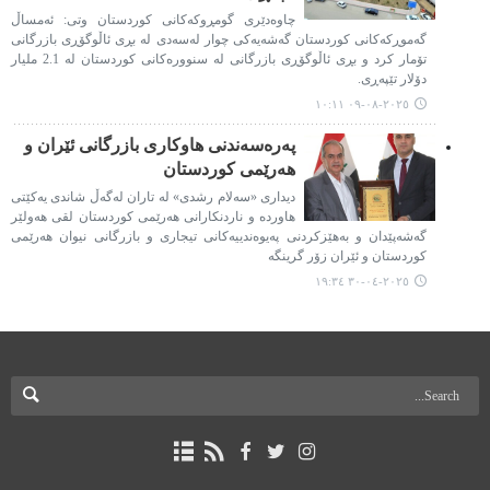
چاوەدێری گومڕوکەکانی کوردستان وتی: ئەمساڵ
گەموڕکەکانی کوردستان گەشەیەکی چوار لەسەدی لە بڕی ئاڵوگۆڕی بازرگانی
تۆمار کرد و بڕی ئاڵوگۆڕی بازرگانی لە سنوورەکانی کوردستان لە 2.1 ملیار
دۆلار تێپەڕی.
٢٠٢٥-٠٨-٠٩ ١٠:١١
پەرەسەندنی هاوکاری بازرگانی ئێران و
هەرێمی کوردستان
دیداری «سەلام رشدی» له‌ تاران له‌گه‌ڵ شاندی یەکێتی
هاوردە و ناردنکارانی هەرێمی کوردستان لقی هەولێر
گه‌شه‌پێدان و به‌هێزکردنی په‌یوه‌ندییه‌کانی تیجاری و بازرگانی نیوان هه‌رێمی
کوردستان و ئێران زۆر گرینگه
٢٠٢٥-٠٤-٣٠ ١٩:٣٤