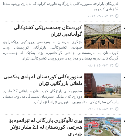
لە ڕێگای بازاڕچە سنووریەکانی پارێزگاوە هاوردە کراوە کە لە باری بڕەوە سەدا
52 زیادی کردووە.
٢٠٢٥-١٠-٠٣ ١٠:٤١
کوردستان جەمسەرێکی کشتوکاڵی
گوڵخانەیی ئێران
جێگری پەرەدان بە بەرهەمی ڕووەکیی ڕێکخراوی
جیهادی کشتوکاڵیی پارێزگای کوردستان وتی:
کوردستان بە پەرەسەندنی چاندنی گوڵخانەیی، بۆتە یەکێک لە جەمسەرە
گرینگەکانی بەرهەم‌هێنان و هەناردەی بەروبوومی کشتوکاڵیی ئێران.
٢٠٢٥-٠٩-١٤ ٠٨:٠٤
سنوورەکانی کوردستان لە پلەی یەکەمی
داهاتی بازرگانیی ئێران
سنوورەکانی پارێزگای کوردستان بە داهاتی 2.7 ملیارد
دۆلاری کە 5 مانگی سەرەتای ئەمساڵی هەتاوی، دیسان
پلەیەکی ستراتژیکی لە ئابووریی سنووریی ئێراندا تۆمار کرد.
٢٠٢٥-٠٨-٢٨ ٠٧:١٠
بڕی ئاڵوگۆڕی بازرگانی لە ئێرانەوە بۆ
هەرێمی کوردستان لە 2.1 ملیار دۆلار
تێپەڕی