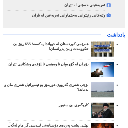
ئەربەعینی حسێنی لە ئێران
وێنەکانی ڕێپێوانی بەجێماوانی ئەربەعین لە تاران
یادداشت
هەرێمی کوردستان لە جیهاندا یەکەمە؛ 655 ڕۆژ بێ
حکوومەت و بێ پەڕلەمان!
دۆڕان لە گۆڕەپان تا وەهمی ئابلۆقەی وشکانیی ئێران
بۆچی شەڕی گەرووی هورمۆز بۆ ئیسڕائیل شەڕی مان و
نەمانە؟
کاریگەری بێ سنوور
نهێنی پشت پەردەی دۆستایەتی لیندسی گراهام لەگەڵ