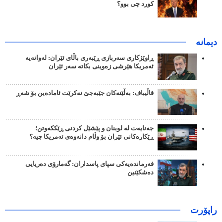
کورد چی بوو؟
دیمانە
ڕاوێژکاری سەربازی ڕێبەری باڵای ئێران: لەوانەیە
ئەمریکا هێرشی زەوینی بکاتە سەر ئێران
قاڵیباف: بەڵێنەکان جێبەجێ نەکرێت ئامادەین بۆ شەڕ
جەنایەت لە لوبنان و پێشێل کردنی ڕێککەوتن؛
ڕێکارەکانی ئێران بۆ وڵام دانەوەی ئەمریکا چیە؟
فەرماندەیەکی سپای پاسداران: گەمارۆی دەریایی
دەشکێنین
راپۆرت