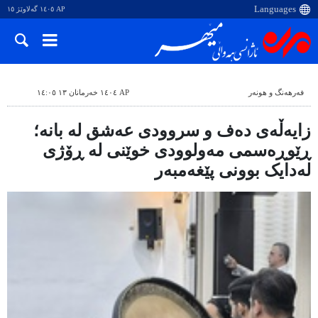
AP ١٤٠٥ گەلاوێژ ١٥
فەرهەنگ و هونەر
AP ١٤٠٤ خەرمانان ١٣ ١٤:٠٥
زایەڵەی دەف و سروودی عەشق لە بانە؛
ڕێوڕەسمی مەولوودی خوێنی لە ڕۆژی
لەدایک بوونی پێغەمبەر