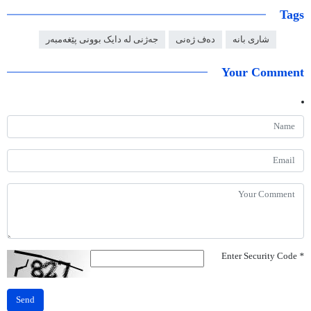
Tags
شاری بانە
دەف ژەنی
جەژنی لە دایک بوونی پێغەمبەر
Your Comment
Enter Security Code
*
Send