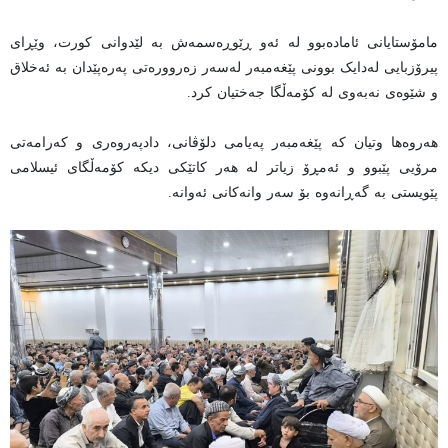
مامۆستایانی ئامادەبوو لە ئەو ڕێوڕەسمەش بە لێدوانی کورت، وێڕای
پیرۆزبایی لەدایک بوونی پێغەمبەر لەسەر زەروورەتی پەرەپێدان بە ئەخلاق
و شێوەی نەبەوی لە کۆمەڵگا جەختیان کرد.
هەروەها وتیان کە پێغەمبەر پەیامی دلۆڤانی، دادپەروەری و کەرامەتی
مرۆیی پێبوو و ئەمڕۆ زیاتر لە هەر کاتێکی دیکە کۆمەڵگای ئیسلامی
پێویستی بە گەڕانەوە بۆ سەر وانەکانی ئەوانە.