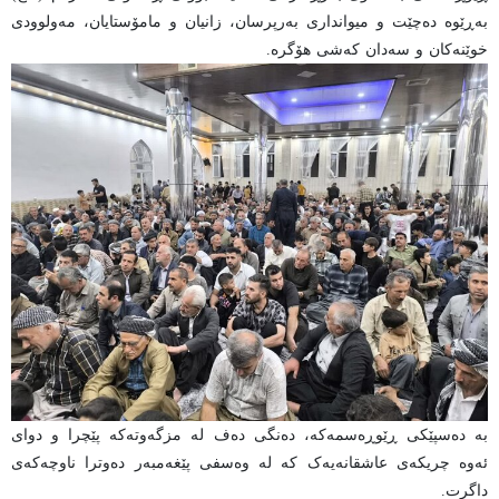
بەڕێوە دەچێت و میوانداری بەرپرسان، زانیان و مامۆستایان، مەولوودی
خوێنەکان و سەدان کەشی هۆگرە.
بە دەسپێکی ڕێوڕەسمەکە، دەنگی دەف لە مزگەوتەکە پێچرا و دوای
ئەوە چریکەی عاشقانەیەک کە لە وەسفی پێغەمبەر دەوترا ناوچەکەی
داگرت.