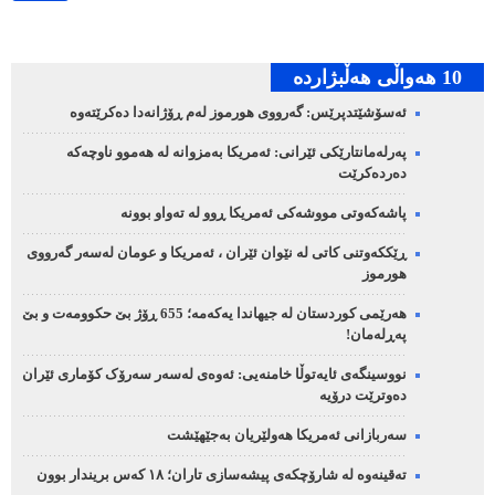
10 هه‌واڵی هه‌ڵبژارده‌
ئەسۆشێتدپرێس: گەرووی هورموز لەم ڕۆژانەدا دەکرێتەوە
پەرلەمانتارێکی ئێرانی: ئەمریکا بەمزوانە لە هەموو ناوچەکە
دەردەکرێت
پاشەکەوتی مووشەکی ئەمریکا ڕوو لە تەواو بوونە
ڕێککەوتنی کاتی لە نێوان ئێران ، ئەمریکا و عومان لەسەر گەرووی
هورموز
هەرێمی کوردستان لە جیهاندا یەکەمە؛ 655 ڕۆژ بێ حکوومەت و بێ
پەڕلەمان!
نووسینگەی ئایەتوڵا خامنەیی: ئەوەی لەسەر سەرۆک کۆماری ئێران
دەوترێت درۆیە
سەربازانی ئەمریکا هەولێریان بەجێهێشت
تەقینەوە لە شارۆچکەی پیشەسازی تاران؛ ١٨ کەس بریندار بوون