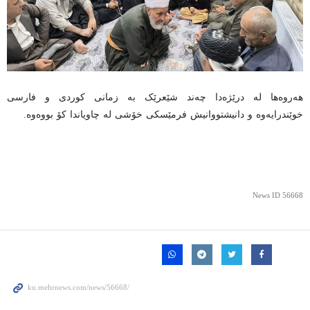
هەروەها لە درێژەدا چەند شێعرێک بە زمانی کوردی و فارسی
خوێندرایەوە و دانیشتووانیش فرمێسکی خۆشی لە چاویاندا کۆ بووەوە.
News ID
56668