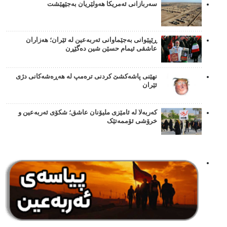
سەربازانی ئەمریکا هەولێریان بەجێهێشت
ڕێپێوانی بەجێماوانی ئەربەعین لە ئێران؛ هەزاران
عاشقی ئیمام حسێن شین دەگێڕن
نهێنی پاشەکشێ کردنی ترەمپ لە هەڕەشەکانی دژی
ئێران
کەربەلا لە ئامێزی ملیۆنان عاشق؛ شکۆی ئەربەعین و
خرۆشی ئۆممەتێک