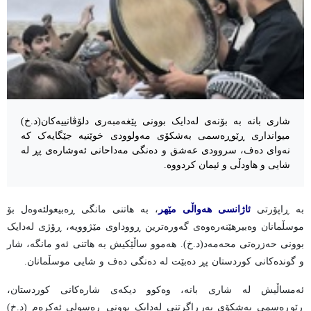
شاری بانە بە بۆنەی لەدایک بوونی پێغەمبەری دلۆڤانییەکان(د.خ)
میوانداری ڕێوڕەسمی بەشکۆی مەولوودی خوێنیە جێگایەک کە
نەوای دەف، سروودی عەشق و دەنگی مەداحانی ئەوشارەی پڕ لە
شایی و هاودڵی و ئیمان کردووە.
بە ڕاپۆرتی
ئاژانسی هەواڵی مێهر
، بە هاتنی مانگی ڕەبیعولئەوەل بۆ
موسڵمانان وەبیرهێنەرەوەی گەورەترین ڕووداوی مێژوویە، ڕۆژی لەدایک
بوونی حەزرەتی محەمەد(د.خ). هەموو ساڵێکیش بە هاتنی ئەو مانگە، شار
و گوندەکانی کوردستان پڕ دەبێت لە دەنگی دەف و شایی موسڵمانان.
ئەمساڵیش لە شاری بانە، وەکوو دیکەی شارەکانی کوردستان،
ڕێوڕەسمی بەشکۆی بەرڕاگرتنی لەدایک بوونی ڕەسولی ئەکرەم (د.خ)