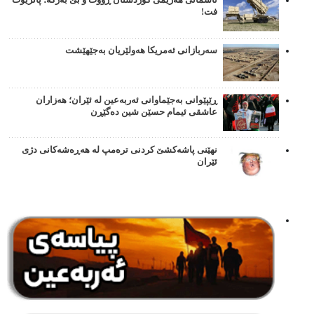
ئاسمانی هەرێمی کوردستان ڕووت و بێ بەرگە؛ پاتریۆت
فت!
سەربازانی ئەمریکا هەولێریان بەجێهێشت
ڕێپێوانی بەجێماوانی ئەربەعین لە ئێران؛ هەزاران
عاشقی ئیمام حسێن شین دەگێڕن
نهێنی پاشەکشێ کردنی ترەمپ لە هەڕەشەکانی دژی
ئێران