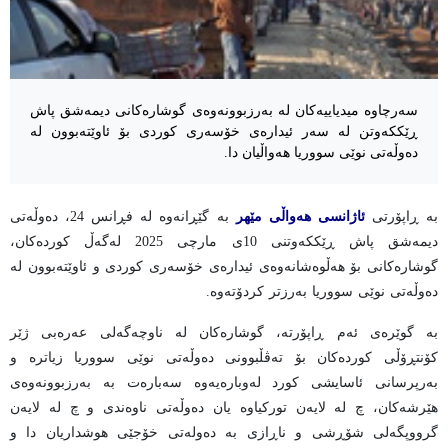
سەرچاوە میدیاییەکان لە بەرزبوونەوەی گوشارەکانی دیمەشق پاش
ڕێککەوتن لە سەر ئیدارەی خۆسەری کوردی بۆ ئاوێتەبوون لە
دەوڵەتی نوێی سووریا هەواڵیان دا.
بە ڕاپۆرتی
ئاژانسی هەواڵی مێهر
بە گێڕانەوە لە فڕانس 24، دەوڵەتی
دیمەشق پاش ڕێککەوتنی 10ی مارچی 2025 لەگەڵ کوردەکان،
گوشارەکانی بۆ هەڵوەشانەوەی ئیدارەی خۆسەری کوردی و ئاوێتەبوون لە
دەوڵەتی نوێی سووریا بەرزتر کردۆتەوە.
بە گوێرەی ئەم ڕاپۆرتە، گوشارەکان لە ناوچەگەلی عەرەبی ژێر
کۆنتڕۆڵی کوردەکان بۆ تەڤڵبوونی دەوڵەتی نوێی سووریا زیاترە و
بەرپرسانی ئاسایشی کورد لەوبارەیەوە سەبارەت بە بەرزبوونەوەی
هێرشەکان، چ لە لایەن تورکیاوە یان دەوڵەتی ناوەندی و چ لە لایەن
گرووپگەلی شۆڕشی و ناڕازی بە دەولەتی خۆجێی هوشداریان دا و