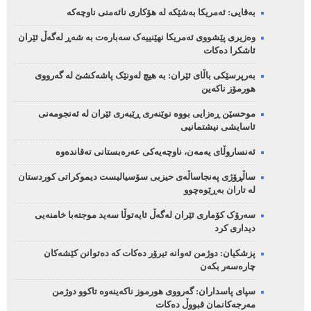
بەقایی: ئەمریکا بەشێکە لە هۆکاری نائەمنی ناوچەکە
وەزیری پێشووی ئەمریکا نهێنییەک سەبارەت بە شەڕ لەگەڵ ئێران
ئاشکرا دەکات
بەرپرسێکی باڵای ئێران: بە هیچ لەونێک پاشەکشێ لە گەرووی
هورمۆز ناکەین
موحسێن ڕەزایی بووە نوێنەری ڕێبەری ئێران لە ئەنجومەنی
ئاسایشی نیشتمانیی
ئەنساروڵای یەمەن، ناوچەیەکی عەرەبستانی تەقاندەوە
ساڵڕۆژی پەنجاساڵەی حیزبی سۆسیالیست دیموکراتی کوردستان
لە تاران بەڕێوەچوو
سەرۆک کۆماری ئێران لەگەڵ ئایەتوڵا سەید موجتەبا خامنەیی
دیداری کرد
پزشکیان: دوژمن ئەوانە تیرۆر دەکات کە دەتوانن کێشەکان
چارەسەر بکەن
سپای پاسداران: گەرووی هورموز ناکەینەوە تاکوو دوژمن
مەرجەکانمان قبووڵ دەکات