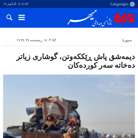
AP ١٤٠٥ گەلاوێژ ١٩
سووریا
AP ١٤٠٣ ڕەشەمە ٢٧ ١٩:٣٤
دیمەشق پاش ڕێککەوتن، گوشاری زیاتر
دەخاتە سەر کوردەکان