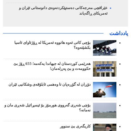
عێراقچی مەرجەکانی دەستپێکردنەوەی دانوستانی ئێران و
ئەمریکای ڕاگەیاند
یادداشت
بۆچی کاتی ئەوە هاتووە ئەمریکا لە ڕۆژئاوای ئاسیا
بکشێتەوە؟
هەرێمی کوردستان لە جیهاندا یەکەمە؛ 655 ڕۆژ بێ
حکوومەت و بێ پەڕلەمان!
دۆڕان لە گۆڕەپان تا وەهمی ئابلۆقەی وشکانیی ئێران
بۆچی شەڕی گەرووی هورمۆز بۆ ئیسڕائیل شەڕی مان و
نەمانە؟
کاریگەری بێ سنوور