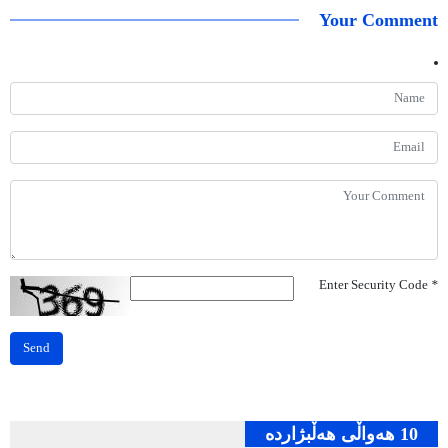
Your Comment
Enter Security Code
*
Send
10 هه‌واڵی هه‌ڵبژارده‌