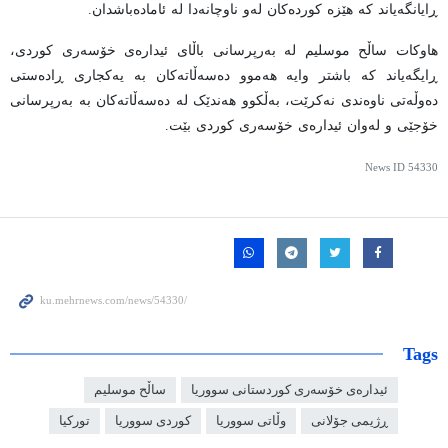
ڕایانگەیاند کە هێزە کوردەکان لەو ناوچانەدا لە ئامادەباشدان.
هاوکات ساڵح موسلیم لە بەرپرسانی باڵای ئیدارەی خۆسەری کوردی،
ڕایگەیاند کە باشتر وایە هەموو دەسەڵاتەکان بە یەکجاری ڕادەستی
دەوڵەتی ناوەندی نەکرێت، بەڵکوو هەندێک لە دەسەڵاتەکان بە بەرپرسانی
خۆجێی و لەوان ئیدارەی خۆسەری کوردی بێت.
News ID
54330
Tags
ئیدارەی خۆسەری کوردستانی سووریا
ساڵح موسلیم
ڕژیمی جۆلانی
وڵاتی سووریا
کوردی سووریا
تورکیا