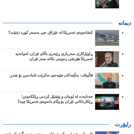
دیمانە
کشانەوەی ئەمریکا لە عێراق، چی بەسەر کورد دێنێت؟
ڕاوێژکاری سەربازی ڕێبەری باڵای ئێران: لەوانەیە
ئەمریکا هێرشی زەوینی بکاتە سەر ئێران
قاڵیباف: بەڵێنەکان جێبەجێ نەکرێت ئامادەین بۆ شەڕ
جەنایەت لە لوبنان و پێشێل کردنی ڕێککەوتن؛
ڕێکارەکانی ئێران بۆ وڵام دانەوەی ئەمریکا چیە؟
راپۆرت