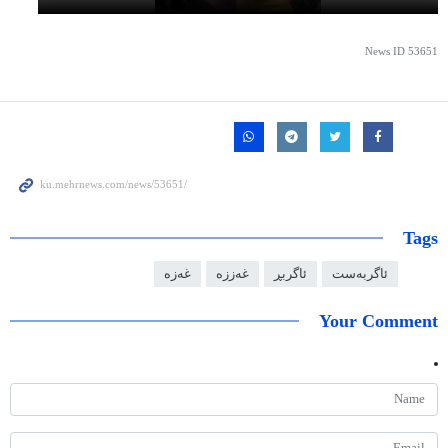
News ID
53651
Tags
ئاگربەست
ئاگربڕ
غەززە
غەزە
Your Comment