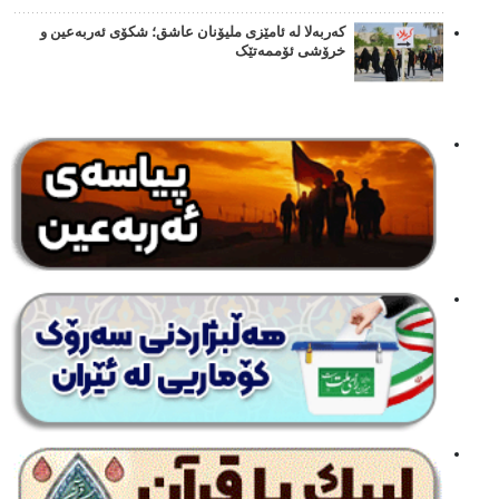
کەربەلا لە ئامێزی ملیۆنان عاشق؛ شکۆی ئەربەعین و
خرۆشی ئۆممەتێک