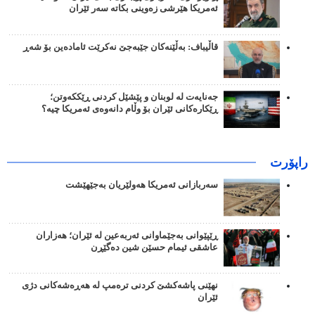
ئەمریکا هێرشی زەوینی بکاتە سەر ئێران
قاڵیباف: بەڵێنەکان جێبەجێ نەکرێت ئامادەین بۆ شەڕ
جەنایەت لە لوبنان و پێشێل کردنی ڕێککەوتن؛
ڕێکارەکانی ئێران بۆ وڵام دانەوەی ئەمریکا چیە؟
راپۆرت
سەربازانی ئەمریکا هەولێریان بەجێهێشت
ڕێپێوانی بەجێماوانی ئەربەعین لە ئێران؛ هەزاران
عاشقی ئیمام حسێن شین دەگێڕن
نهێنی پاشەکشێ کردنی ترەمپ لە هەڕەشەکانی دژی
ئێران