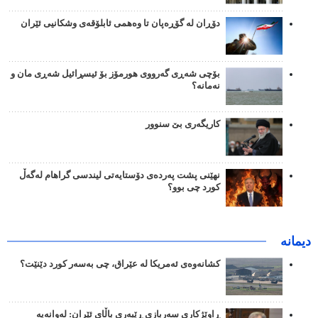
دۆڕان لە گۆڕەپان تا وەهمی ئابلۆقەی وشکانیی ئێران
بۆچی شەڕی گەرووی هورمۆز بۆ ئیسڕائیل شەڕی مان و
نەمانە؟
کاریگەری بێ سنوور
نهێنی پشت پەردەی دۆستایەتی لیندسی گراهام لەگەڵ
کورد چی بوو؟
دیمانە
کشانەوەی ئەمریکا لە عێراق، چی بەسەر کورد دێنێت؟
ڕاوێژکاری سەربازی ڕێبەری باڵای ئێران: لەوانەیە