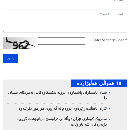
Enter Security Code
*
Send
10 هه‌واڵی هه‌ڵبژارده‌
سپای پاسداران پاشماوەی درۆنە تێکشکاوەکانی ئەمریکای نیشان
دا
ئێران ناهێڵێت ڕێڕەوی دووەم لە گەرووی هورموز بکرێتەوە
سەرۆک کۆماری ئێران : وڵاتانی دراوسێ نەیانهێشت گرووپە
دژبەرەکان بێنە ناو وڵات