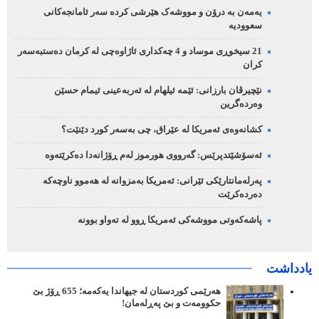
یەمەن بە درۆن و مووشەک هێرشی کردە سەر ئامانجەکانی
سعوودیە
21 سیخوڕی موساد و 4 چەکداری ئاژاوەچی لە کرمان دەستبەسەر
کران
نێچیرڤان بارزانی: ئێمە ئیلهام لە ئەربەعینی ئیمام حسێن
وەردەگرین
کشانەوەی ئەمریکا لە عێراق، چی بەسەر کورد دێنێت؟
ئەسۆشێتدپرێس: گەرووی هورموز لەم ڕۆژانەدا دەکرێتەوە
پەرلەمانتارێکی ئێرانی: ئەمریکا بەمزوانە لە هەموو ناوچەکە
دەردەکرێت
پاشەکەوتی مووشەکی ئەمریکا ڕوو لە تەواو بوونە
یادداشت
هەرێمی کوردستان لە جیهاندا یەکەمە؛ 655 ڕۆژ بێ
حکوومەت و بێ پەڕلەمان!