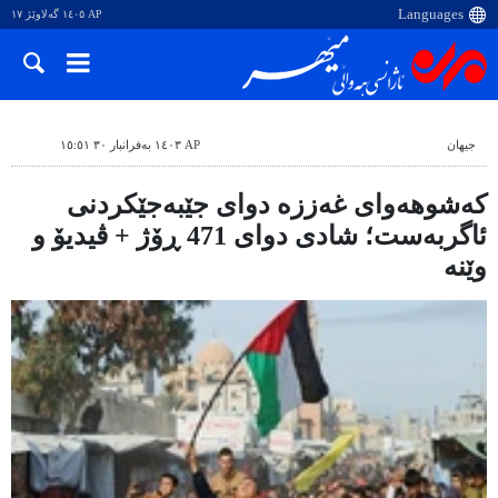
AP ١٤٠٥ گەلاوێژ ١٧
جیهان
AP ١٤٠٣ بەفرانبار ٣٠ ١٥:٥١
کەشوهەوای غەززە دوای جێبەجێکردنی
ئاگربەست؛ شادی دوای 471 ڕۆژ + ڤیدیۆ و
وێنە