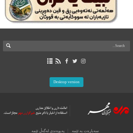
Desktop version
سەبارەت بە ئێمە
پەیوەندی لەگەڵ ئێمە