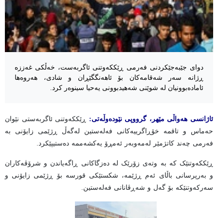
دوای جێبەجێکردنی فەرمی ڕێککەوتنی ئاگربەست، خەڵکی غەززە
ڕژانە سەر شەقامەکان بۆ ئاهەنگگێڕان و شادی، هەروەها
ئامادەبوونیان لە شوێنی شەهیدبوونی یەحیا سینوەر کرد.
ئاژانسی هەواڵی مێهر، گرووپی نێودەوڵەتی:
ڕێککەوتنی ئاگربەستی نێوان
حەماس و تاقمە خۆڕاگرییەکانی فەلەستین لەگەڵ ڕژێمی زایۆنی بە
فەرمی چەند کاتژمێر لەمەوبەر ئەمڕۆ یەکشەممە دەستیپێکرد.
ڕێککەوتنێک کە بە وتەی زۆرێک لە دەزگاکانی ڕاگەیاندن و شرۆڤەکاران
و بەرپرسانی باڵای ئەم ڕژێمە، شکستێکی قورسە بۆ ڕژێمی زایۆنی و
سەرکەوتنێکە بۆ گەل و شەڕڤانانی فەلەستین.