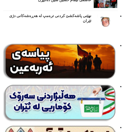
نهێنی پاشەکشێ کردنی ترەمپ لە هەڕەشەکانی دژی
ئێران