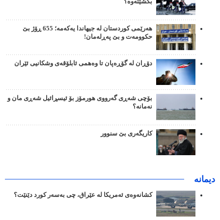
بکشێتەوە؟
هەرێمی کوردستان لە جیهاندا یەکەمە؛ 655 ڕۆژ بێ
حکوومەت و بێ پەڕلەمان!
دۆڕان لە گۆڕەپان تا وەهمی ئابلۆقەی وشکانیی ئێران
بۆچی شەڕی گەرووی هورمۆز بۆ ئیسڕائیل شەڕی مان و
نەمانە؟
کاریگەری بێ سنوور
دیمانە
کشانەوەی ئەمریکا لە عێراق، چی بەسەر کورد دێنێت؟