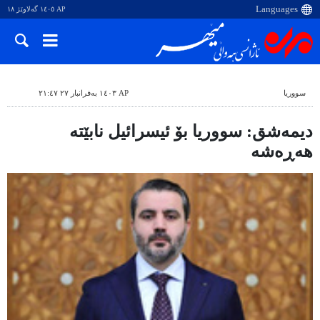
AP ١٤٠٥ گەلاوێژ ١٨
سووریا
AP ١٤٠٣ بەفرانبار ٢٧ ٢١:٤٧
دیمەشق: سووریا بۆ ئیسرائیل نابێتە
هەڕەشە