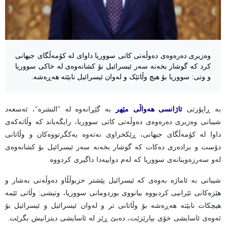
وەزیری دەرەوەی دەوڵەتی کاتی سووریا داوای لە کۆمەڵگای جیهانی
کرد کە گوشار بخەنە سەر ئیسرائیل بۆ کشانەوەی لە خاکی سووریا
و وتی: سووریا بۆ هیچ وڵاتێک و لەوان ئیسرائیل نابێتە هەڕەشە.
بە ڕاپۆرتی
ئاژانسی هەواڵی مێهر
بە گێڕانەوە لە "النشره"، ئەسعەد
شیبانی وەزیری دەرەوەی دەوڵەتی کاتی سووریا، رایگەیاند کە وڵاتەکەی
داوا لە کۆمەڵگای جیهانی، ڕێکخراوی نەتەوە یەکگرتووەکان و وڵاتانی
دۆست و برادەری دەکات کە گوشار بخەنە سەر ئیسرائیل بۆ کشانەوەی
لەو سەرزەوینانەی سووریا کە لەم دواییەدا داگیری کردووە.
شیبانی بە ئاماژە بەوەی کە ئیسرائیل پێشتر حزبوڵڵاو دەوڵەتی بەشار و
هێزەکانی ئێرانیی کردبووە بیانووی بوردومانی سووریا، وتیشی: وڵاتی ئێمە
هیچکات نابێتە هەڕەشە بۆ وڵاتانی تر و لەوان ئیسرائیل و ئیسرائیل بۆ
ئەوەی ئاسایشی خۆی بپارێزێت، دەبێ ڕێز لە ئاسایشی دیترانیش بگرێت.