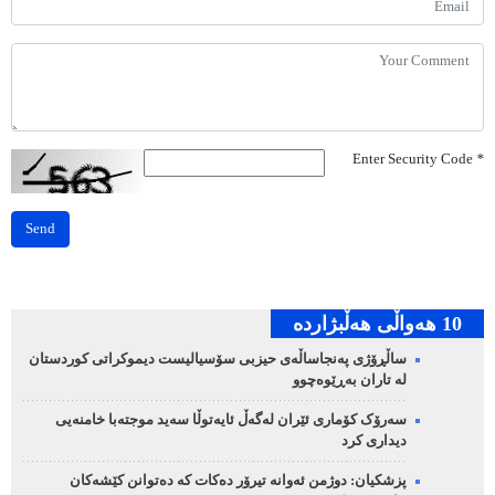
Enter Security Code
*
Send
10 هه‌واڵی هه‌ڵبژارده‌
ساڵڕۆژی پەنجاساڵەی حیزبی سۆسیالیست دیموکراتی کوردستان
لە تاران بەڕێوەچوو
سەرۆک کۆماری ئێران لەگەڵ ئایەتوڵا سەید موجتەبا خامنەیی
دیداری کرد
پزشکیان: دوژمن ئەوانە تیرۆر دەکات کە دەتوانن کێشەکان