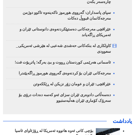
چارەسەر بکەن
سپای پاسداران: گەرووی هورموز ناکەینەوە تاکوو دوژمن
مەرجەکانمان قبووڵ دەکات
عێراقچی مەرجەکانی دەستپێکردنەوەی دانوستانی ئێران و
ئەمریکای ڕاگەیاند
کاولکاری لە بنکەکانی حەشدی شەعبی لە هێرشی ئەمریکی_
سعوودی
ئاسمانی هەرێمی کوردستان ڕووت و بێ بەرگە؛ پاتریۆت فت!
مەرجەکانی ئێران بۆ کردنەوەی گەرووی هورموز ڕاگەیێندرا
عێراقچی: ئێران و عومان زۆر نزیکن لە ڕێککەوتن
دەسەڵاتی دادوەری ئێران سزای ئەو کەسە دەدات درۆی بۆ
سەرۆک کۆماری ئێران هەڵبەستبوو
یادداشت
بۆچی کاتی ئەوە هاتووە ئەمریکا لە ڕۆژئاوای ئاسیا