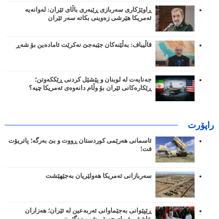
ڕاوێژکاری سەربازی ڕێبەری باڵای ئێران: لەوانەیە
ئەمریکا هێرشی زەوینی بکاتە سەر ئێران
قاڵیباف: بەڵێنەکان جێبەجێ نەکرێت ئامادەین بۆ شەڕ
جەنایەت لە لوبنان و پێشێل کردنی ڕێککەوتن؛
ڕێکارەکانی ئێران بۆ وڵام دانەوەی ئەمریکا چیە؟
راپۆرت
ئاسمانی هەرێمی کوردستان ڕووت و بێ بەرگە؛ پاتریۆت
فت!
سەربازانی ئەمریکا هەولێریان بەجێهێشت
ڕێپێوانی بەجێماوانی ئەربەعین لە ئێران؛ هەزاران
عاشقی ئیمام حسێن شین دەگێڕن