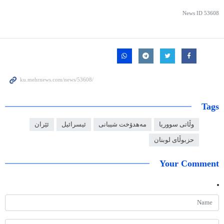
News ID
53608
Tags
وڵاتی سووریا
مەهدۆخت شیبانی
ئیسرائیل
ئێران
حزبوڵای لوبنان
Your Comment