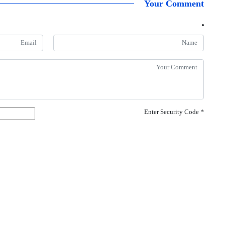
Your Comment
Enter Security Code
*