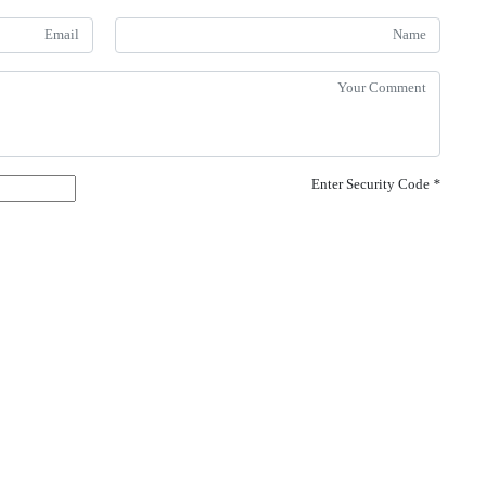
Enter Security Code
*