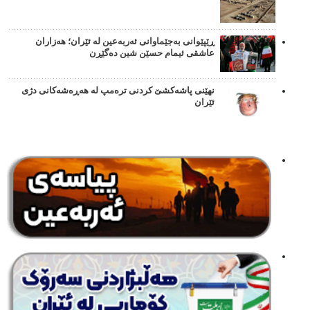
ڕێپێوانی بەجێماوانی ئەربەعین لە ئێران؛ هەزاران
عاشقی ئیمام حسێن شین دەگێڕن
نهێنی پاشەکشێ کردنی ترەمپ لە هەڕەشەکانی دژی
ئێران