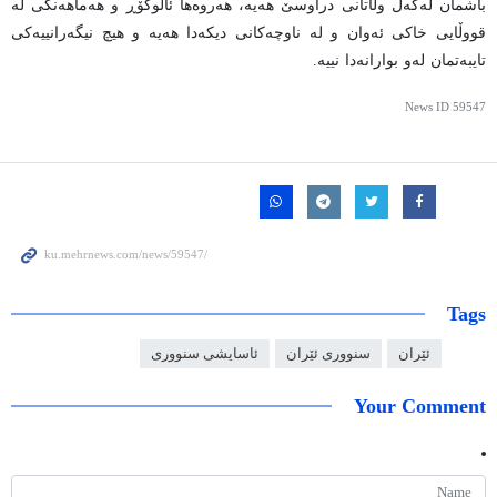
باشمان لەگەڵ وڵاتانی دراوسێ هەیە، هەروەها ئاڵوگۆڕ و هەماهەنگی لە
قووڵایی خاکی ئەوان و لە ناوچەکانی دیکەدا هەیە و هیچ نیگەرانییەکی
تایبەتمان لەو بوارانەدا نییە.
News ID
59547
Tags
ئێران
سنووری ئێران
ئاسایشی سنووری
Your Comment