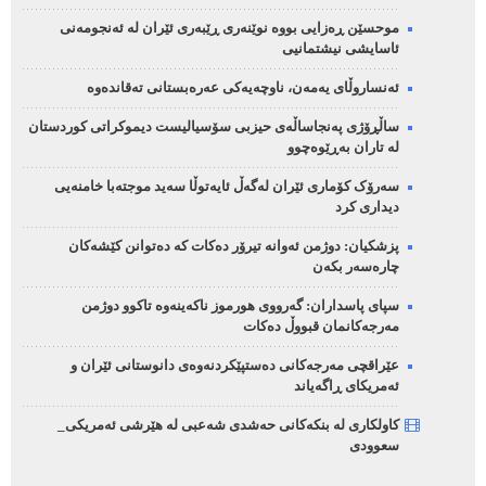
موحسێن ڕەزایی بووە نوێنەری ڕێبەری ئێران لە ئەنجومەنی
ئاسایشی نیشتمانیی
ئەنساروڵای یەمەن، ناوچەیەکی عەرەبستانی تەقاندەوە
ساڵڕۆژی پەنجاساڵەی حیزبی سۆسیالیست دیموکراتی کوردستان
لە تاران بەڕێوەچوو
سەرۆک کۆماری ئێران لەگەڵ ئایەتوڵا سەید موجتەبا خامنەیی
دیداری کرد
پزشکیان: دوژمن ئەوانە تیرۆر دەکات کە دەتوانن کێشەکان
چارەسەر بکەن
سپای پاسداران: گەرووی هورموز ناکەینەوە تاکوو دوژمن
مەرجەکانمان قبووڵ دەکات
عێراقچی مەرجەکانی دەستپێکردنەوەی دانوستانی ئێران و
ئەمریکای ڕاگەیاند
کاولکاری لە بنکەکانی حەشدی شەعبی لە هێرشی ئەمریکی_
سعوودی