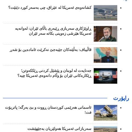
کشانەوەی ئەمریکا لە عێراق، چی بەسەر کورد دێنێت؟
ڕاوێژکاری سەربازی ڕێبەری باڵای ئێران: لەوانەیە
ئەمریکا هێرشی زەوینی بکاتە سەر ئێران
قاڵیباف: بەڵێنەکان جێبەجێ نەکرێت ئامادەین بۆ شەڕ
جەنایەت لە لوبنان و پێشێل کردنی ڕێککەوتن؛
ڕێکارەکانی ئێران بۆ وڵام دانەوەی ئەمریکا چیە؟
راپۆرت
ئاسمانی هەرێمی کوردستان ڕووت و بێ بەرگە؛ پاتریۆت
فت!
سەربازانی ئەمریکا هەولێریان بەجێهێشت