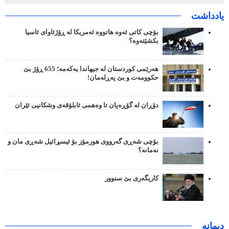
یادداشت
بۆچی کاتی ئەوە هاتووە ئەمریکا لە ڕۆژئاوای ئاسیا
بکشێتەوە؟
هەرێمی کوردستان لە جیهاندا یەکەمە؛ 655 ڕۆژ بێ
حکوومەت و بێ پەڕلەمان!
دۆڕان لە گۆڕەپان تا وەهمی ئابلۆقەی وشکانیی ئێران
بۆچی شەڕی گەرووی هورمۆز بۆ ئیسڕائیل شەڕی مان و
نەمانە؟
کاریگەری بێ سنوور
دیمانە