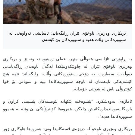
بریکاری وەزیری ناوخۆی ئێران ڕایگەیاند: ئاسایشی تەواوەتی لە
سنوورەکانی وڵات هەیە و سنوورەکان بێ کێشەن.
بە ڕاپۆرتی ئاژانسی هەواڵی مێهر، عەلی زەینیوەند، وتەبێژ و بریکاری
وەزیری ناوخۆی ئێران لە چاوپێکەوتنێکدا لەگەڵ ناوەندی ڕاگەیاندنی
دەوڵەت، سەبارەت بە دۆخی سنوورەکانی وڵات، ڕایگەیاند: ئێمە هیچ
کێشەیەکی تایبەتمان لە ناوچە سنوورییەکاندا نییە و سوپاس بۆ خوا
کۆنترۆڵی باش لە شوێنی خۆیدایە.
ئاماژەی بەوەشکرد: "پێشوەختە پێکهاتە پێویستەکان پێشبینی کراون و
بارەگا پەیوەندیدارەکانیش چالاکن، هەروەها کۆنترۆڵێکی بێ وێنە لە هەموو
سنوورەکاندا هەیە".
بریکاری وەزیری ناوخۆ لە درێژەی قسەکانیدا وتی: هەروەها هاوکاری زۆر