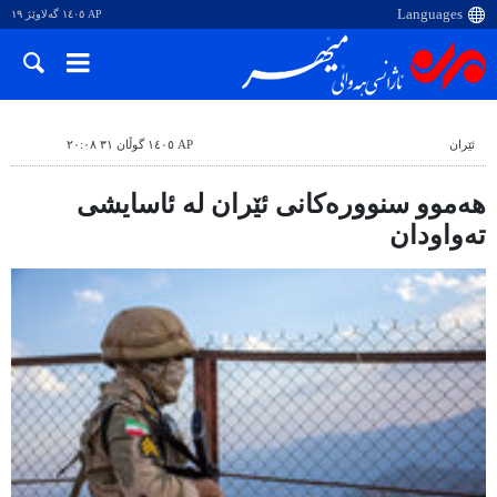
AP ١٤٠٥ گەلاوێژ ١٩
ئێران
AP ١٤٠٥ گوڵان ٣١ ٢٠:٠٨
هەموو سنوورەکانی ئێران لە ئاسایشی
تەواودان