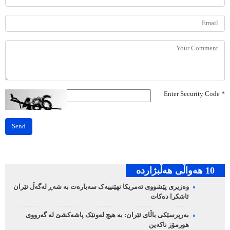
Enter Security Code
*
Send
10 هه‌واڵی هه‌ڵبژارده‌
وەزیری پێشووی ئەمریکا نهێنییەک سەبارەت بە شەڕ لەگەڵ ئێران
ئاشکرا دەکات
بەرپرسێکی باڵای ئێران: بە هیچ لەونێک پاشەکشێ لە گەرووی
هورمۆز ناکەین