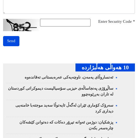
Enter Security Code
*
Send
10 هه‌واڵی هه‌ڵبژارده‌
ئەنساروڵای یەمەن، ناوچەیەکی عەرەبستانی تەقاندەوە
ساڵڕۆژی پەنجاساڵەی حیزبی سۆسیالیست دیموکراتی کوردستان
لە تاران بەڕێوەچوو
سەرۆک کۆماری ئێران لەگەڵ ئایەتوڵا سەید موجتەبا خامنەیی
دیداری کرد
پزشکیان: دوژمن ئەوانە تیرۆر دەکات کە دەتوانن کێشەکان
چارەسەر بکەن