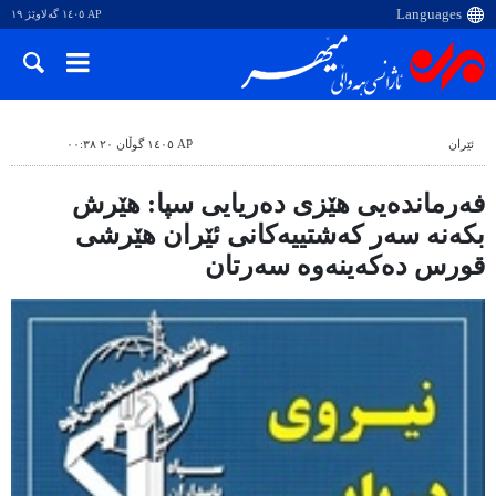
AP ١٤٠٥ گەلاوێژ ١٩
ئێران
AP ١٤٠٥ گوڵان ٢٠ ٠٠:٣٨
فەرماندەیی هێزی دەریایی سپا: هێرش
بکەنە سەر کەشتییەکانی ئێران هێرشی
قورس دەکەینەوە سەرتان