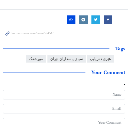
Tags
هێزی دەریایی
سپای پاسداران ئێران
مووشەک
Your Comment