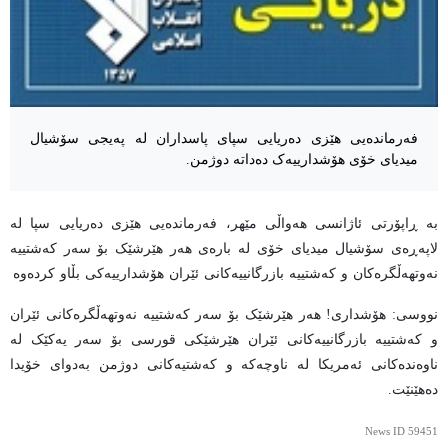
فەرماندەیی هێزی دەریایی سپای پاسداران لە پەیجی سۆشیال
میدیای خۆی هۆشدارییەک دەداتە دوژمن.
بە ڕاپۆرتی ئاژانسی هەواڵی مێهر، فەرماندەیی هێزی دەریایی سپا لە
لاپەڕەی سۆشیال میدیای خۆی لە بارەی هەر هێرشێک بۆ سەر کەشتییە
نەوتهەڵگرەکان و کەشتییە بازرگانییەکانی ئێران هۆشدارییەکی بڵاو کردەوە
نووسی: هۆشداری! هەر هێرشێک بۆ سەر کەشتییە نەوتهەڵگرەکانی ئێران
و کەشتییە بازرگانییەکانی ئێران هێرشێکی قورسی بۆ سەر یەکێک لە
ناوەندەکانی ئەمریکا لە ناوچەکە و کەشتیەکانی دوژمن بەدوای خۆیدا
دەهێنێت.
News ID
59451