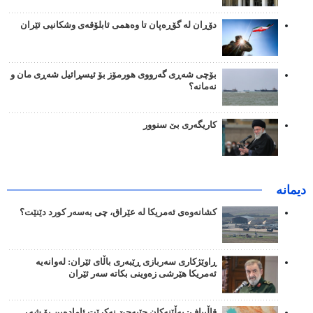
دۆڕان لە گۆڕەپان تا وەهمی ئابلۆقەی وشکانیی ئێران
بۆچی شەڕی گەرووی هورمۆز بۆ ئیسڕائیل شەڕی مان و
نەمانە؟
کاریگەری بێ سنوور
دیمانە
کشانەوەی ئەمریکا لە عێراق، چی بەسەر کورد دێنێت؟
ڕاوێژکاری سەربازی ڕێبەری باڵای ئێران: لەوانەیە
ئەمریکا هێرشی زەوینی بکاتە سەر ئێران
قاڵیباف: بەڵێنەکان جێبەجێ نەکرێت ئامادەین بۆ شەڕ