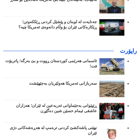
جەنایەت لە لوبنان و پێشێل کردنی ڕێککەوتن؛
ڕێکارەکانی ئێران بۆ وڵام دانەوەی ئەمریکا چیە؟
راپۆرت
ئاسمانی هەرێمی کوردستان ڕووت و بێ بەرگە؛ پاتریۆت
فت!
سەربازانی ئەمریکا هەولێریان بەجێهێشت
ڕێپێوانی بەجێماوانی ئەربەعین لە ئێران؛ هەزاران
عاشقی ئیمام حسێن شین دەگێڕن
نهێنی پاشەکشێ کردنی ترەمپ لە هەڕەشەکانی دژی
ئێران