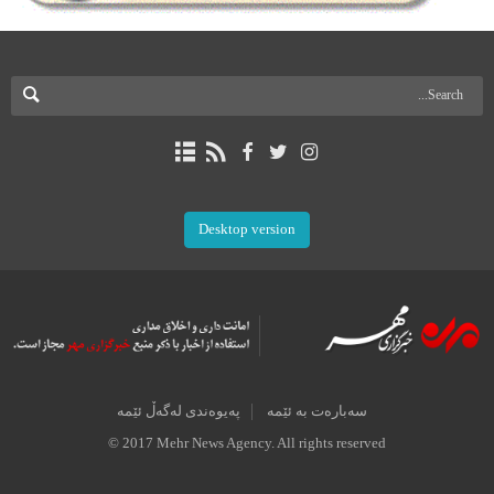
Desktop version
سەبارەت بە ئێمە
پەیوەندی لەگەڵ ئێمە
© 2017 Mehr News Agency. All rights reserved