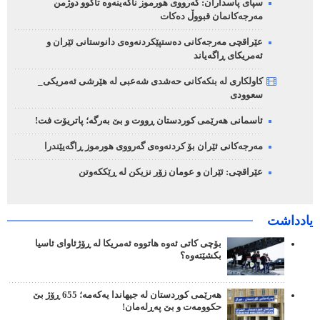
سپای پاسداران: گەرووی هورموز ناکەینەوە تاکوو دوژمن
مەرجەکانمان قبووڵ دەکات
عێراقچی مەرجەکانی دەستپێکردنەوەی دانوستانی ئێران و
ئەمریکای ڕاگەیاند
کاولکاری لە بنکەکانی حەشدی شەعبی لە هێرشی ئەمریکی_
سعوودی
ئاسمانی هەرێمی کوردستان ڕووت و بێ بەرگە؛ پاتریۆت فت!
مەرجەکانی ئێران بۆ کردنەوەی گەرووی هورموز ڕاگەیێندرا
عێراقچی: ئێران و عومان زۆر نزیکن لە ڕێککەوتن
یادداشت
بۆچی کاتی ئەوە هاتووە ئەمریکا لە ڕۆژئاوای ئاسیا
بکشێتەوە؟
هەرێمی کوردستان لە جیهاندا یەکەمە؛ 655 ڕۆژ بێ
حکوومەت و بێ پەڕلەمان!