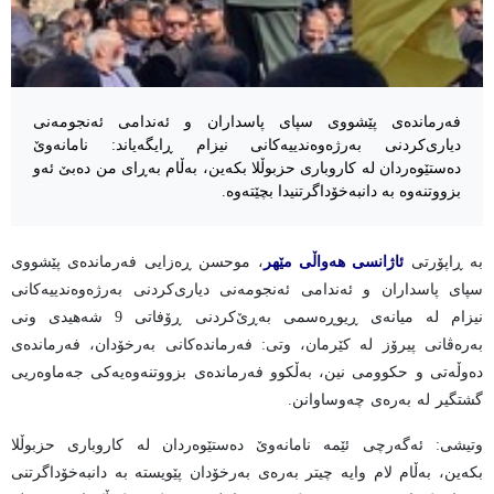
فەرماندەی پێشووی سپای پاسداران و ئەندامی ئەنجومەنی
دیاری‌کردنی بەرژەوەندییەکانی نیزام ڕایگەیاند: نامانەوێ
دەستێوەردان لە کاروباری حزبوڵلا بکەین، بەڵام بەڕای من دەبێ ئەو
بزووتنەوە بە دانبەخۆداگرتنیدا بچێتەوە.
بە ڕاپۆرتی
ئاژانسی هەواڵی مێهر
، موحسن ڕەزایی فەرماندەی پێشووی
سپای پاسداران و ئەندامی ئەنجومەنی دیاری‌کردنی بەرژەوەندییەکانی
نیزام لە میانەی ڕیوڕەسمی بەڕێ‌کردنی ڕۆفاتی 9 شەهیدی ونی
بەرەڤانی پیرۆز لە کێرمان، وتی: فەرماندەکانی بەرخۆدان، فەرماندەی
دەوڵەتی و حکوومی نین، بەڵکوو فەرماندەی بزووتنەوەیەکی جەماوەریی
گشتگیر لە بەرەی چەوساوانن.
وتیشی: ئەگەرچی ئێمە نامانەوێ دەستێوەردان لە کاروباری حزبوڵلا
بکەین، بەڵام لام وایە چیتر بەرەی بەرخۆدان پێویستە بە دانبەخۆداگرتنی