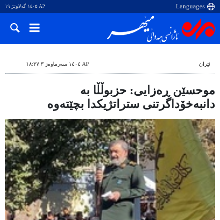
AP ١٤٠٥ گەلاوێژ ١٩
ئێران
AP ١٤٠٤ سەرماوەز ٣ ١٨:٣٧
موحسێن ڕەزایی: حزبوڵڵا به
دانبەخۆداگرتنی ستراتژیکدا بچێتەوە