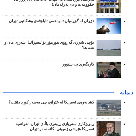
حکوومەت و بێ پەڕلەمان!
دۆڕان لە گۆڕەپان تا وەهمی ئابلۆقەی وشکانیی ئێران
بۆچی شەڕی گەرووی هورمۆز بۆ ئیسڕائیل شەڕی مان و
نەمانە؟
کاریگەری بێ سنوور
دیمانە
کشانەوەی ئەمریکا لە عێراق، چی بەسەر کورد دێنێت؟
ڕاوێژکاری سەربازی ڕێبەری باڵای ئێران: لەوانەیە
ئەمریکا هێرشی زەوینی بکاتە سەر ئێران