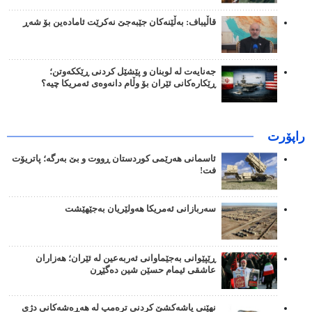
قاڵیباف: بەڵێنەکان جێبەجێ نەکرێت ئامادەین بۆ شەڕ
جەنایەت لە لوبنان و پێشێل کردنی ڕێککەوتن؛
ڕێکارەکانی ئێران بۆ وڵام دانەوەی ئەمریکا چیە؟
راپۆرت
ئاسمانی هەرێمی کوردستان ڕووت و بێ بەرگە؛ پاتریۆت
فت!
سەربازانی ئەمریکا هەولێریان بەجێهێشت
ڕێپێوانی بەجێماوانی ئەربەعین لە ئێران؛ هەزاران
عاشقی ئیمام حسێن شین دەگێڕن
نهێنی پاشەکشێ کردنی ترەمپ لە هەڕەشەکانی دژی