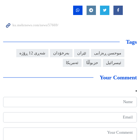
Tags
موحسن ڕەزایی
ئێران
بەرخۆدان
شەڕی 12 ڕۆژە
ئیسرائیل
حزبوڵڵا
ئەمریکا
Your Comment