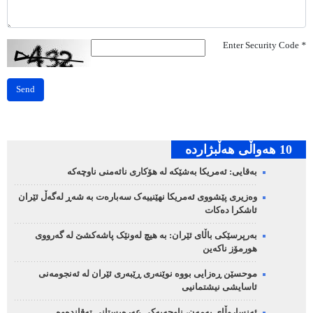
Enter Security Code
*
Send
10 هه‌واڵی هه‌ڵبژارده‌
بەقایی: ئەمریکا بەشێکە لە هۆکاری نائەمنی ناوچەکە
وەزیری پێشووی ئەمریکا نهێنییەک سەبارەت بە شەڕ لەگەڵ ئێران
ئاشکرا دەکات
بەرپرسێکی باڵای ئێران: بە هیچ لەونێک پاشەکشێ لە گەرووی
هورمۆز ناکەین
موحسێن ڕەزایی بووە نوێنەری ڕێبەری ئێران لە ئەنجومەنی
ئاسایشی نیشتمانیی
ئەنساروڵای یەمەن، ناوچەیەکی عەرەبستانی تەقاندەوە