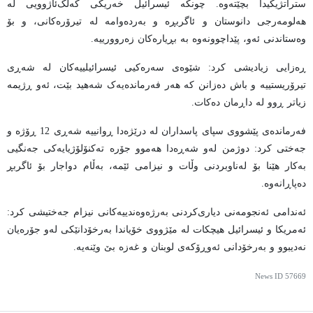
ستراتژیکیدا بچێتەوە. چونکە ئیسرائیل خەریکی کەڵک‌ئاژوویی لە
هەلومەرجی دانوستان و ئاگربڕە و بەردەوامە لە تیرۆرەکانی، و بۆ
وەستاندنی ئەو، پێداچوونەوە بە بڕیارەکان زەروورییە.
ڕەزایی زیادیشی کرد: شێوەی سەرەکیی ئیسرائیلییەکان لە شەڕی
تیرۆریستییە و باش دەزانن کە هەر فەرماندەیەک شەهید بێت، ئەو ڕژیمە
زیاتر ڕوو لە داڕمان دەکات.
فەرماندەی پێشووی سپای پاسداران لە درێژەدا ڕوانییە شەڕی 12 ڕۆژە و
جەختی کرد: دوژمن لەو شەڕەدا هەموو جۆرە تەکنۆلۆژیایەکی جەنگیی
بەکار هێنا بۆ لەناوبردنی وڵات و نیزامی ئێمە، بەڵام دواجار بۆ ئاگربڕ
دەپاڕانەوە.
ئەندامی ئەنجومەنی دیاری‌کردنی بەرژەوەندییەکانی نیزام جەختیشی کرد:
ئەمریکا و ئیسرائیل هیچکات لە مێژووی خۆیاندا بەرخۆدانێکی لەو جۆرەیان
نەدیبوو و بەرخۆدانی ئەوڕۆکەی لوبنان و غەزە بێ وێنەیە.
News ID
57669