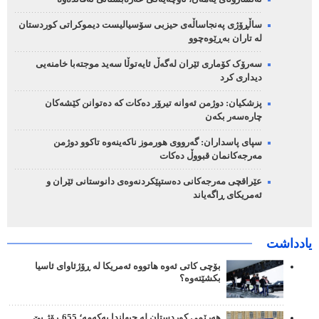
ساڵڕۆژی پەنجاساڵەی حیزبی سۆسیالیست دیموکراتی کوردستان
لە تاران بەڕێوەچوو
سەرۆک کۆماری ئێران لەگەڵ ئایەتوڵا سەید موجتەبا خامنەیی
دیداری کرد
پزشکیان: دوژمن ئەوانە تیرۆر دەکات کە دەتوانن کێشەکان
چارەسەر بکەن
سپای پاسداران: گەرووی هورموز ناکەینەوە تاکوو دوژمن
مەرجەکانمان قبووڵ دەکات
عێراقچی مەرجەکانی دەستپێکردنەوەی دانوستانی ئێران و
ئەمریکای ڕاگەیاند
یادداشت
بۆچی کاتی ئەوە هاتووە ئەمریکا لە ڕۆژئاوای ئاسیا
بکشێتەوە؟
هەرێمی کوردستان لە جیهاندا یەکەمە؛ 655 ڕۆژ بێ