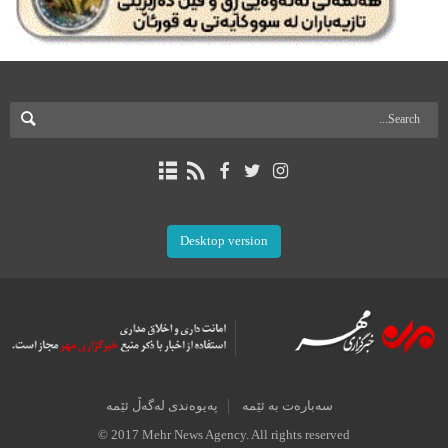
Desktop version
سەبارەت بە ئێمە
پەیوەندی لەگەڵ ئێمە
© 2017 Mehr News Agency. All rights reserved