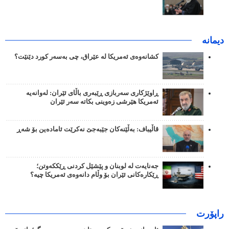
دیمانە
کشانەوەی ئەمریکا لە عێراق، چی بەسەر کورد دێنێت؟
ڕاوێژکاری سەربازی ڕێبەری باڵای ئێران: لەوانەیە
ئەمریکا هێرشی زەوینی بکاتە سەر ئێران
قاڵیباف: بەڵێنەکان جێبەجێ نەکرێت ئامادەین بۆ شەڕ
جەنایەت لە لوبنان و پێشێل کردنی ڕێککەوتن؛
ڕێکارەکانی ئێران بۆ وڵام دانەوەی ئەمریکا چیە؟
راپۆرت