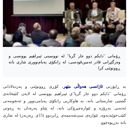
ڕۆمانی "دایکم دوو جار گریا" لە نووسینی ئیبراهیم یوونسی و
وەرگێڕانی قادر ئەمین‌قودسی، لە زانکۆی پەیام‌نووری شاری بانە
ڕوونوێنی کرا.
بە ڕاپۆرتی
ئاژانسی هەواڵی مێهر
، کۆڕی ڕوونوێنی و پەردەلادانی
ڕۆمانی "دایکم دوو جار گریا"ی ئیبراهیم یوونسی لە لایەن کتێبخانەی
گشتیی شارستانی بانە، بە هاوکاریی زانکۆی پەیامی‌نوور و ئەنجومەنی
ئەدەبی بەڕۆژە و ئێوارەچیرۆکی بانە، لە پێناو پەرەدان بە ڕەوتی
کتێب‌خوێندنەوە، ئێوارەی سێ‌شەممەی ڕابردوو (15ی ڕەزبەر) لە شاری
بانە بەڕیوەچوو.