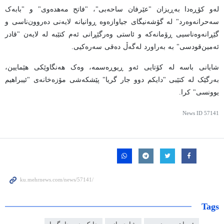
لەو کۆڕەدا بەڕیزان "عێرفان ساحەبی"، "فاتح مەهدەوی" و "بابەک
سەحرانەوەرد" لە گۆشەنیگای جیاوازەوە ڕوانیانە لایەنی دەروون‌ناسی و
گێڕانەوەناسیی ڕۆمانەکە و ئاستی وەرگێڕانی ئەم کتێبە لە لایەن "قادر
ئەمین‌قودسی" بە بەراورد لەگەڵ دەقی سەرەکیی.
شایانی باسە لە کۆتایی ئەو ڕیوڕەسمە، وەک هەنگاوێکی هێمایین،
بەرگێک لە کتێبی "دایکم دوو جار گریا" پێشکەشی مۆزەخانەی "ئیبراهیم
یوونسی" کرا.
News ID
57141
Tags