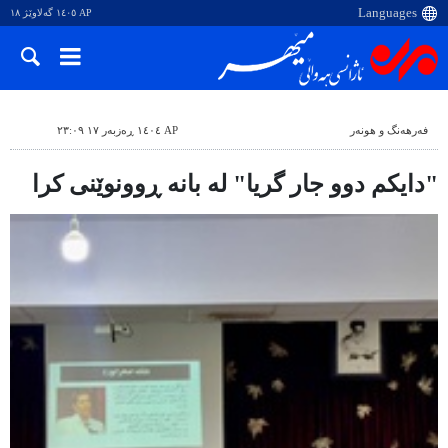
AP ١٤٠٥ گەلاوێژ ١٨
فەرهەنگ و هونەر
AP ١٤٠٤ ڕەزبەر ١٧ ٢٣:٠٩
"دایکم دوو جار گریا" لە بانە ڕوونوێنی کرا