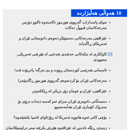
10 هه‌واڵی هه‌ڵبژارده‌
سپای پاسداران: گەرووی هورموز ناکەینەوە تاکوو دوژمن
مەرجەکانمان قبووڵ دەکات
عێراقچی مەرجەکانی دەستپێکردنەوەی دانوستانی ئێران و
ئەمریکای ڕاگەیاند
کاولکاری لە بنکەکانی حەشدی شەعبی لە هێرشی ئەمریکی_
سعوودی
ئاسمانی هەرێمی کوردستان ڕووت و بێ بەرگە؛ پاتریۆت فت!
مەرجەکانی ئێران بۆ کردنەوەی گەرووی هورموز ڕاگەیێندرا
عێراقچی: ئێران و عومان زۆر نزیکن لە ڕێککەوتن
دەسەڵاتی دادوەری ئێران سزای ئەو کەسە دەدات درۆی بۆ
سەرۆک کۆماری ئێران هەڵبەستبوو
بۆچی کاتی ئەوە هاتووە ئەمریکا لە ڕۆژئاوای ئاسیا بکشێتەوە؟
زەیدی: ڕێگە نادەین لە عێراقەوە هێرش بکرێتە سەر دراوسێکانمان