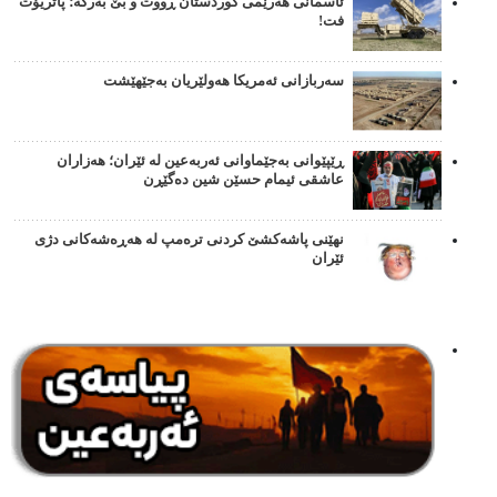
ئاسمانی هەرێمی کوردستان ڕووت و بێ بەرگە؛ پاتریۆت
فت!
سەربازانی ئەمریکا هەولێریان بەجێهێشت
ڕێپێوانی بەجێماوانی ئەربەعین لە ئێران؛ هەزاران
عاشقی ئیمام حسێن شین دەگێڕن
نهێنی پاشەکشێ کردنی ترەمپ لە هەڕەشەکانی دژی
ئێران