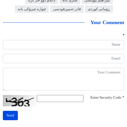
ئیبراهیم یوونسی
شاری بانە
دایکم دوو جار گریا
ڕۆمانی کوردی
قادر ئەمین‌قودسی
ئێوارە چیرۆکی بانە
Your Comment
Enter Security Code
*
Send