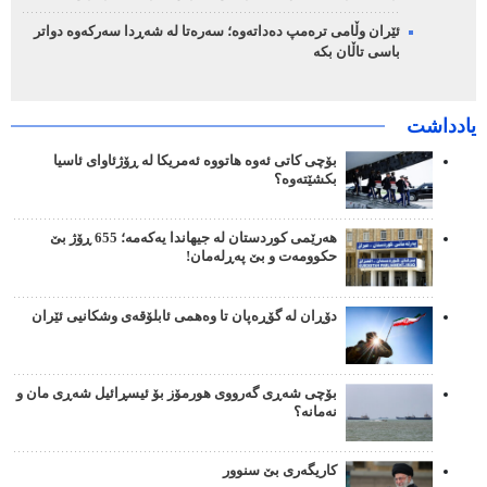
ئێران وڵامی ترەمپ دەداتەوە؛ سەرەتا لە شەڕدا سەرکەوە دواتر
باسی تاڵان بکە
یادداشت
بۆچی کاتی ئەوە هاتووە ئەمریکا لە ڕۆژئاوای ئاسیا
بکشێتەوە؟
هەرێمی کوردستان لە جیهاندا یەکەمە؛ 655 ڕۆژ بێ
حکوومەت و بێ پەڕلەمان!
دۆڕان لە گۆڕەپان تا وەهمی ئابلۆقەی وشکانیی ئێران
بۆچی شەڕی گەرووی هورمۆز بۆ ئیسڕائیل شەڕی مان و
نەمانە؟
کاریگەری بێ سنوور