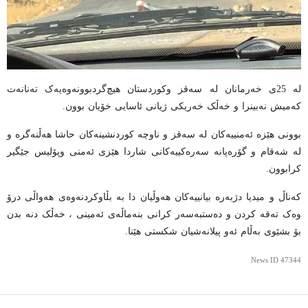
لە 25ی خەرمانان لە سەقز و‌کوردستان هیچ‌گردبوونەوەیەک تەنانەت
کەمیش نەبینرا و خەڵک خەریکی ژیانی ئاسایی خۆیان بوون.
بوونی هێزە ئەمنییەکان لە سەقز و ناوچە کوردنشینەکان حاشا هەڵنەگرە و
لە شەقام و گۆرەپانە سەرەکییەکانی شاردا هێزی ئەمنی و‌پۆلیس جێگیر
کرابوون.
کەناڵ و میدیا دژبەرە بیانییەکان هەوڵیان دا بە بڵاوکردنەوەی هەواڵی درۆ
وەک تەقە کردن و دەستبەسەر کرانی بنەماڵەی ئەمینی ، خەڵک دنە بدن
بۆ بشێوی بەڵام ئەو پیلانەشیان شکستی هێنا.
News ID
47344