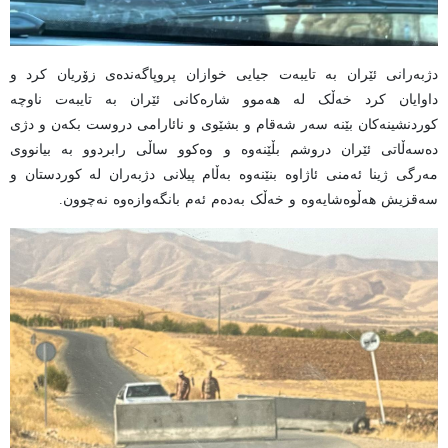
دژبەرانی ئێران بە تایبەت جیایی خوازان پروپاگەندەی زۆریان کرد و
داوایان کرد خەڵک لە هەموو شارەکانی ئێران بە تایبەت ناوچە
کوردنشینەکان بێنە سەر شەقام و بشێوی و نائارامی دروست بکەن و دژی
دەسەڵاتی ئێران دروشم بڵێنەوە و وەکوو ساڵی رابردوو بە بیانووی
مەرگی ژینا ئەمنی ئاژاوە بنێنەوە بەڵام پیلانی دژبەران لە کوردستان و
سەقزیش هەڵوەشایەوە و خەڵک بەدەم ئەم بانگەوازەوە نەچوون.