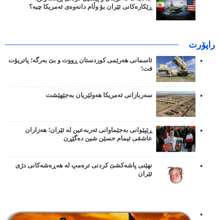
ڕێکارەکانی ئێران بۆ وڵام دانەوەی ئەمریکا چیە؟
راپۆرت
ئاسمانی هەرێمی کوردستان ڕووت و بێ بەرگە؛ پاتریۆت
فت!
سەربازانی ئەمریکا هەولێریان بەجێهێشت
ڕێپێوانی بەجێماوانی ئەربەعین لە ئێران؛ هەزاران
عاشقی ئیمام حسێن شین دەگێڕن
نهێنی پاشەکشێ کردنی ترەمپ لە هەڕەشەکانی دژی
ئێران