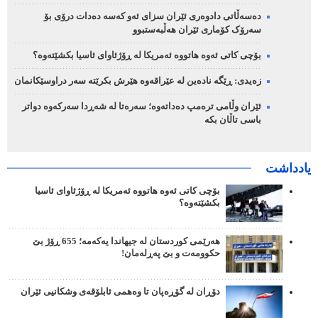
دەسەڵاتی دادوەری ئێران سزای ئەو کەسە دەدات درۆی بۆ
سەرۆک کۆماری ئێران هەڵبەستبوو
بۆچی کاتی ئەوە هاتووە ئەمریکا لە ڕۆژئاوای ئاسیا بکشێتەوە؟
زەیدی: ڕێگە نادەین لە عێراقەوە هێرش بکرێتە سەر دراوسێکانمان
ئێران وڵامی ترەمپ دەداتەوە؛ سەرەتا لە شەڕدا سەرکەوە دواتر
باسی تاڵان بکە
یادداشت
بۆچی کاتی ئەوە هاتووە ئەمریکا لە ڕۆژئاوای ئاسیا
بکشێتەوە؟
هەرێمی کوردستان لە جیهاندا یەکەمە؛ 655 ڕۆژ بێ
حکوومەت و بێ پەڕلەمان!
دۆڕان لە گۆڕەپان تا وەهمی ئابلۆقەی وشکانیی ئێران