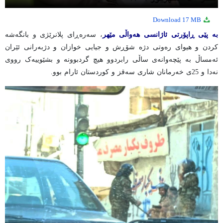
17 MB
Download
بە پێی ڕاپۆرتی ئاژانسی هەواڵی مێهر
، سەرەڕای پلانرێژی و بانگەشە
کردن و هیوای رەوتی دژە شۆڕش و جیایی خوازان و دژبەرانی ئێران
ئەمساڵ بە پێچەوانەی ساڵی رابردوو هیچ گردبوونە و بشێوییەک رووی
نەدا و 25ی خەرمانان شاری سەقز و کوردستان ئارام بوو.