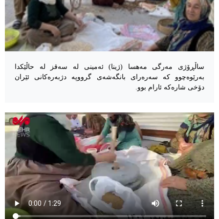
ساڵڕۆژی مەرگی مەهسا (ژینا) ئەمینی لە سەقز لە حاڵێکدا
بەرێوەچوو کە سەرەرای بانگەشەی گرووپە دژبەرەکانی ئێران
دۆخی شارەکە ئارام بوو.