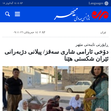
AP ١٤٠٥ گەلاوێژ ١٨
ئێران
AP ١٤٠٢ خەرمانان ٢٦ ٠٩:١١
ڕاپۆرتی تایبەتی مێهر
دۆخی ئارامی شاری سەقز/ پیلانی دژبەرانی
ئێران شکستی هێنا