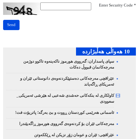
Enter Security Code
*
Send
10 هه‌واڵی هه‌ڵبژارده‌
سپای پاسداران: گەرووی هورموز ناکەینەوە تاکوو دوژمن
مەرجەکانمان قبووڵ دەکات
عێراقچی مەرجەکانی دەستپێکردنەوەی دانوستانی ئێران و
ئەمریکای ڕاگەیاند
کاولکاری لە بنکەکانی حەشدی شەعبی لە هێرشی ئەمریکی_
سعوودی
ئاسمانی هەرێمی کوردستان ڕووت و بێ بەرگە؛ پاتریۆت فت!
مەرجەکانی ئێران بۆ کردنەوەی گەرووی هورموز ڕاگەیێندرا
عێراقچی: ئێران و عومان زۆر نزیکن لە ڕێککەوتن