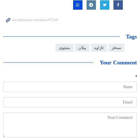
Tags
سەقز
ئاژاوە
پیلان
بشێوی
Your Comment