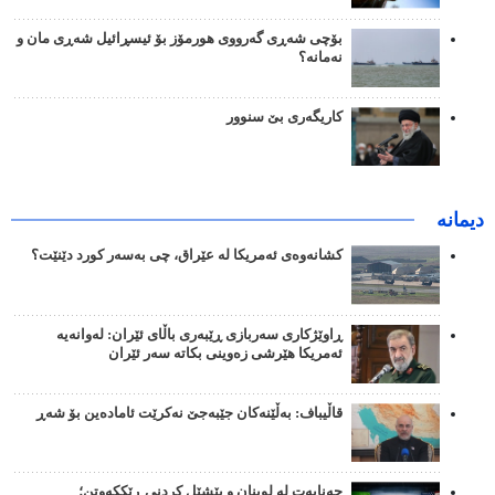
بۆچی شەڕی گەرووی هورمۆز بۆ ئیسڕائیل شەڕی مان و
نەمانە؟
کاریگەری بێ سنوور
دیمانە
کشانەوەی ئەمریکا لە عێراق، چی بەسەر کورد دێنێت؟
ڕاوێژکاری سەربازی ڕێبەری باڵای ئێران: لەوانەیە
ئەمریکا هێرشی زەوینی بکاتە سەر ئێران
قاڵیباف: بەڵێنەکان جێبەجێ نەکرێت ئامادەین بۆ شەڕ
جەنایەت لە لوبنان و پێشێل کردنی ڕێککەوتن؛