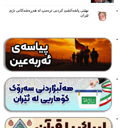
نهێنی پاشەکشێ کردنی ترەمپ لە هەڕەشەکانی دژی
ئێران