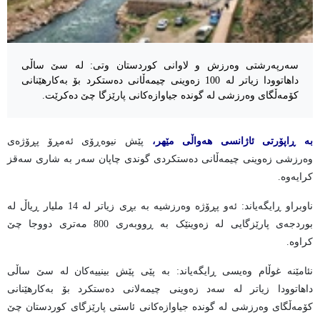
سەرپەرشتی وەرزش و لاوانی کوردستان وتی: لە سێ ساڵی
داهاتوودا زیاتر لە 100 زەوینی چیمەڵانی دەستکرد بۆ بەکارهێنانی
کۆمەڵگای وەرزشی لە گوندە جیاوازەکانی پارێزگا چێ دەکرێت.
بە ڕاپۆرتی ئاژانسی هەواڵی مێهر،
پێش نیوەڕۆی ئەمڕۆ پڕۆژەی
وەرزشی زەوینی چیمەڵانی دەستکردی گوندی چاپان سەر بە شاری سەقز
کرایەوە.
ناوبراو ڕایگەیاند: ئەو پڕۆژە وەرزشیە بە بڕی زیاتر لە 14 ملیار ڕیاڵ لە
بوردجەی پارێزگایی لە زەوینێک بە ڕووبەری 800 مەتری دووجا چێ
کراوە.
نئامێنە غوڵام وەیسی ڕایگەیاند: بە پێی پێش بینییەکان لە سێ ساڵی
داهاتوودا زیاتر لە سەد زەوینی چیمەلانی دەستکرد بۆ بەکارهێنانی
کۆمەڵگای وەرزشی لە گوندە جیاوازەکانی ئاستی پارێزگای کوردستان چێ