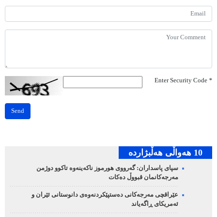
Enter Security Code
*
Send
10 هه‌واڵی هه‌ڵبژارده‌
سپای پاسداران: گەرووی هورموز ناکەینەوە تاکوو دوژمن
مەرجەکانمان قبووڵ دەکات
عێراقچی مەرجەکانی دەستپێکردنەوەی دانوستانی ئێران و
ئەمریکای ڕاگەیاند