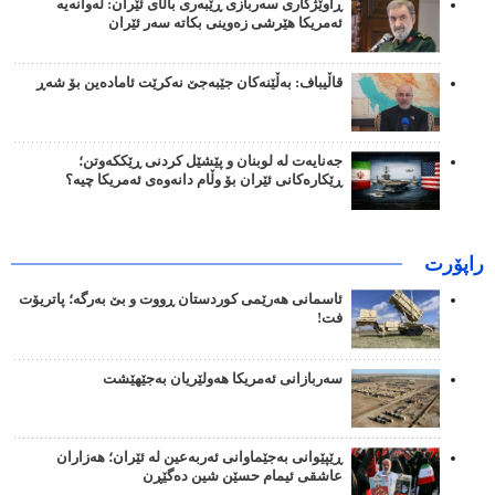
ڕاوێژکاری سەربازی ڕێبەری باڵای ئێران: لەوانەیە
ئەمریکا هێرشی زەوینی بکاتە سەر ئێران
قاڵیباف: بەڵێنەکان جێبەجێ نەکرێت ئامادەین بۆ شەڕ
جەنایەت لە لوبنان و پێشێل کردنی ڕێککەوتن؛
ڕێکارەکانی ئێران بۆ وڵام دانەوەی ئەمریکا چیە؟
راپۆرت
ئاسمانی هەرێمی کوردستان ڕووت و بێ بەرگە؛ پاتریۆت
فت!
سەربازانی ئەمریکا هەولێریان بەجێهێشت
ڕێپێوانی بەجێماوانی ئەربەعین لە ئێران؛ هەزاران
عاشقی ئیمام حسێن شین دەگێڕن