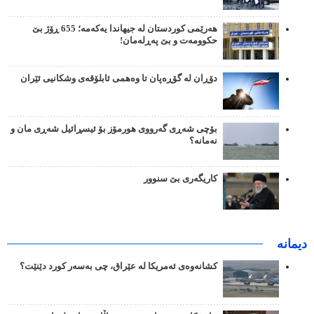
هەرێمی کوردستان لە جیهاندا یەکەمە؛ 655 ڕۆژ بێ
حکوومەت و بێ پەڕلەمان!
دۆڕان لە گۆڕەپان تا وەهمی ئابلۆقەی وشکانیی ئێران
بۆچی شەڕی گەرووی هورمۆز بۆ ئیسڕائیل شەڕی مان و
نەمانە؟
کاریگەری بێ سنوور
دیمانە
کشانەوەی ئەمریکا لە عێراق، چی بەسەر کورد دێنێت؟