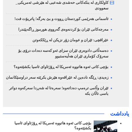
کاولکاری لە بنکەکانی حەشدی شەعبی لە هێرشی ئەمریکی_
سعوودی
ئاسمانی هەرێمی کوردستان ڕووت و بێ بەرگە؛ پاتریۆت فت!
مەرجەکانی ئێران بۆ کردنەوەی گەرووی هورموز ڕاگەیێندرا
عێراقچی: ئێران و عومان زۆر نزیکن لە ڕێککەوتن
دەسەڵاتی دادوەری ئێران سزای ئەو کەسە دەدات درۆی بۆ
سەرۆک کۆماری ئێران هەڵبەستبوو
بۆچی کاتی ئەوە هاتووە ئەمریکا لە ڕۆژئاوای ئاسیا بکشێتەوە؟
زەیدی: ڕێگە نادەین لە عێراقەوە هێرش بکرێتە سەر دراوسێکانمان
ئێران وڵامی ترەمپ دەداتەوە؛ سەرەتا لە شەڕدا سەرکەوە دواتر
باسی تاڵان بکە
یادداشت
بۆچی کاتی ئەوە هاتووە ئەمریکا لە ڕۆژئاوای ئاسیا
بکشێتەوە؟