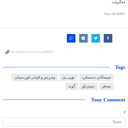
دەکرێت.
News ID
46823
Tags
چیمەڵانی دەستکرد
تۆپی پێ
وەرزش و لاوانی کوردستان
سەقز
دێوەزناو
گوند
Your Comment