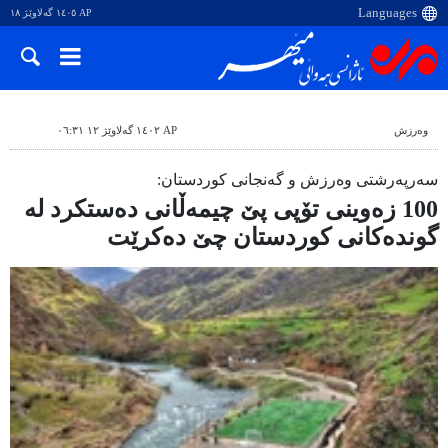
AP ١٤٠٥ گەلاوێژ ١٨
وه‌رزش
AP ١٤٠٢ گەلاوێژ ١٢ ٠٦:٣١
سەرپەرشتی وەرزش و گەنجانی کوردستان:
100 زەوینی تۆپی پێ چیمەڵانی دەستکرد لە
گوندەکانی کوردستان چێ دەکرێت