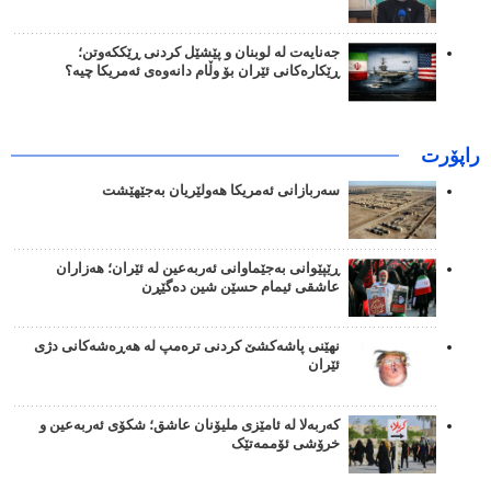
جەنایەت لە لوبنان و پێشێل کردنی ڕێککەوتن؛
ڕێکارەکانی ئێران بۆ وڵام دانەوەی ئەمریکا چیە؟
راپۆرت
سەربازانی ئەمریکا هەولێریان بەجێهێشت
ڕێپێوانی بەجێماوانی ئەربەعین لە ئێران؛ هەزاران
عاشقی ئیمام حسێن شین دەگێڕن
نهێنی پاشەکشێ کردنی ترەمپ لە هەڕەشەکانی دژی
ئێران
کەربەلا لە ئامێزی ملیۆنان عاشق؛ شکۆی ئەربەعین و
خرۆشی ئۆممەتێک