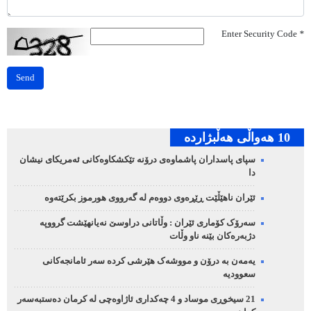
Enter Security Code
*
Send
10 هه‌واڵی هه‌ڵبژارده‌
سپای پاسداران پاشماوەی درۆنە تێکشکاوەکانی ئەمریکای نیشان
دا
ئێران ناهێڵێت ڕێڕەوی دووەم لە گەرووی هورموز بکرێتەوە
سەرۆک کۆماری ئێران : وڵاتانی دراوسێ نەیانهێشت گرووپە
دژبەرەکان بێنە ناو وڵات
یەمەن بە درۆن و مووشەک هێرشی کردە سەر ئامانجەکانی
سعوودیە
21 سیخوڕی موساد و 4 چەکداری ئاژاوەچی لە کرمان دەستبەسەر