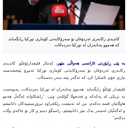
کاندیدی رکابەری ئەردۆغان بۆ سەرۆکایەتی کۆماری تورکیا ڕایگەیاند
کە هەموو پەنابەران لە تورکیا دەردەکات.
بە پێی ڕاپۆرتی ئاژانسی هەواڵی مێهر
، کەمال قلیچدارئۆغڵو، کاندیدی
رکابەری ئەردۆغان بۆ سەرۆکایەتی کۆماری تورکیا ئەمڕۆ پێنجشەممە
نیازی خۆی ئاشکرا کرد کە ئەگەر بێتە سەر دەسەڵات.
قلیچدار ئۆغڵۆ رایگەیاند: هەموو پەنابەران لە تورکیا دەردەکات، پەیوەست
بە نزیکی لە پەکەکە و فەتحوڵا گوللەن وتی: "راشکاوانە لەگەڵ هەمو
هاوڵاتیان قسە دەکەم، من لە تەنیشت رێکخراوە تیرۆریستییەکان دانانیشم
و لەگەڵیان لەسەر یەک مێز دانانیشێم، راستگۆ دەبم و کار بۆ چاکەی وڵات
دەکەم"