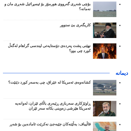
بۆچی شەڕی گەرووی هورمۆز بۆ ئیسڕائیل شەڕی مان و
نەمانە؟
کاریگەری بێ سنوور
نهێنی پشت پەردەی دۆستایەتی لیندسی گراهام لەگەڵ
کورد چی بوو؟
دیمانە
کشانەوەی ئەمریکا لە عێراق، چی بەسەر کورد دێنێت؟
ڕاوێژکاری سەربازی ڕێبەری باڵای ئێران: لەوانەیە
ئەمریکا هێرشی زەوینی بکاتە سەر ئێران
قاڵیباف: بەڵێنەکان جێبەجێ نەکرێت ئامادەین بۆ شەڕ