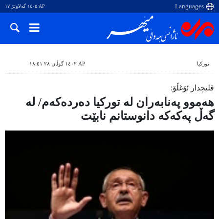
AP ١٤٠٥ گەلاوێژ ١٧
تورکیا
AP ١٤٠٢ گوڵان ٢٨ ١٨:٥١
قلیچدار ئۆغڵۆ:
هەموو پەنابەران لە تورکیا دەردەکەم/ لە
گەڵ پەکەکە دانوستانم نابێت