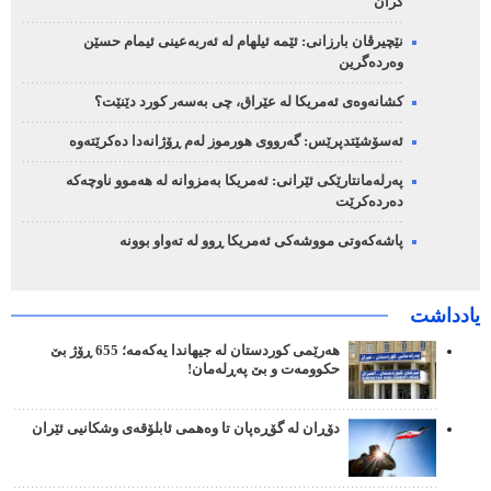
کران
نێچیرڤان بارزانی: ئێمە ئیلهام لە ئەربەعینی ئیمام حسێن
وەردەگرین
کشانەوەی ئەمریکا لە عێراق، چی بەسەر کورد دێنێت؟
ئەسۆشێتدپرێس: گەرووی هورموز لەم ڕۆژانەدا دەکرێتەوە
پەرلەمانتارێکی ئێرانی: ئەمریکا بەمزوانە لە هەموو ناوچەکە
دەردەکرێت
پاشەکەوتی مووشەکی ئەمریکا ڕوو لە تەواو بوونە
یادداشت
هەرێمی کوردستان لە جیهاندا یەکەمە؛ 655 ڕۆژ بێ
حکوومەت و بێ پەڕلەمان!
دۆڕان لە گۆڕەپان تا وەهمی ئابلۆقەی وشکانیی ئێران