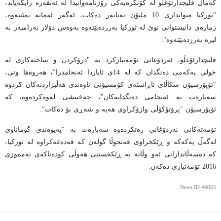
کەمال قلیچدارئۆغڵو لە کۆنگرەیەکی رۆژنامەوانیدا لە ئەنقەرە رایگەیاند،
"تورکیا میوانداری 10 ملیۆن پەنابەر دەکات، ئەگەر ئەمانە بمێننەوە،
ژمارەی دانیشتوانی نوێ لە تورکیا بەرزدەبێتەوە بەوەش دۆلار بەرامبەر بە
لیرە بەرزدەبێتەوە".
قلیچدارئۆغڵو، ئەردۆغانی تۆمەتبارکرد بە "درۆکردن و ساختەکاری لە
خولی یەکەمی دەنگدان کە لە 14ی ئایاردا ئەنجامدرا"، هەروەها وتی،
"ئۆپۆزسیۆن سکاڵای ئاڕاستەی کۆمسیۆنی ناوەندی هەڵبژاردنەکان کردوە
سەبارەت بە ئەنجامی دەنگدانەکان"، جەختیشی لەوەکردەوە، کە
ئۆپۆزسیۆن "پرۆتۆکۆڵی واژۆکراوی هەیە و شەڕی بۆ دەکات".
تۆمەتەکانی ئەردۆغانی رەتکردەوە سەبارەت بە "پەیوەندی گوماناوی
لەگەڵ پەکەکە و ڕێکخراوی فەتحوڵا گولەن کە قەدەغەکراوە لە تورکیا،
کە دەسەڵاتدارانی ئەو وڵاتە بە ڕێکخستنی هەوڵی کودەتاکەی تەمموزی
2016 تۆمەتباری دەکەن.
News ID
46025