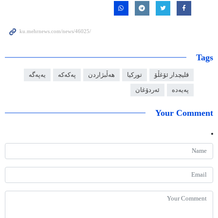
Tags
قلیچدار ئۆغڵۆ
تورکیا
هەڵبژاردن
پەکەکە
یەپەگە
پەیەدە
ئەردۆغان
Your Comment