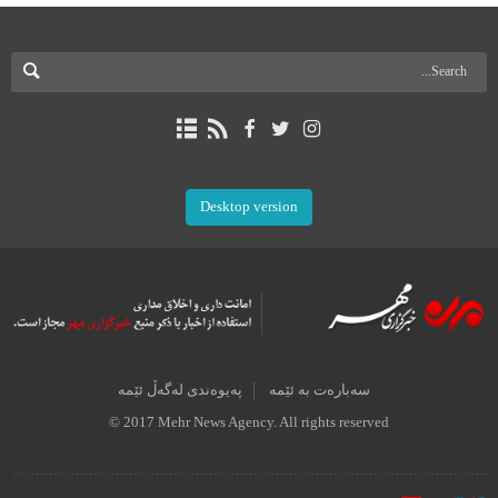
Desktop version
سەبارەت بە ئێمە
پەیوەندی لەگەڵ ئێمە
© 2017 Mehr News Agency. All rights reserved