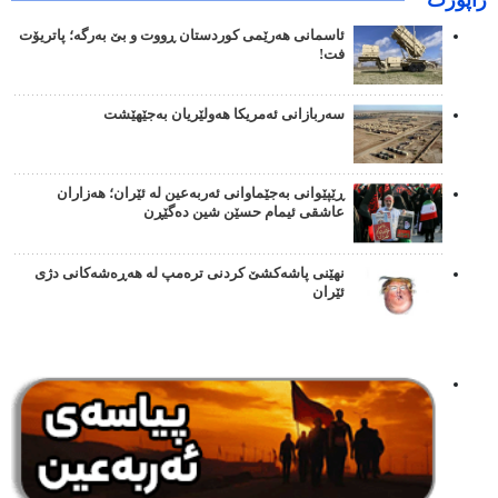
ئاسمانی هەرێمی کوردستان ڕووت و بێ بەرگە؛ پاتریۆت
فت!
سەربازانی ئەمریکا هەولێریان بەجێهێشت
ڕێپێوانی بەجێماوانی ئەربەعین لە ئێران؛ هەزاران
عاشقی ئیمام حسێن شین دەگێڕن
نهێنی پاشەکشێ کردنی ترەمپ لە هەڕەشەکانی دژی
ئێران