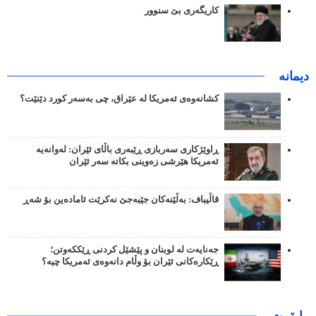
کاریگەری بێ سنوور
دیمانە
کشانەوەی ئەمریکا لە عێراق، چی بەسەر کورد دێنێت؟
ڕاوێژکاری سەربازی ڕێبەری باڵای ئێران: لەوانەیە
ئەمریکا هێرشی زەوینی بکاتە سەر ئێران
قاڵیباف: بەڵێنەکان جێبەجێ نەکرێت ئامادەین بۆ شەڕ
جەنایەت لە لوبنان و پێشێل کردنی ڕێککەوتن؛
ڕێکارەکانی ئێران بۆ وڵام دانەوەی ئەمریکا چیە؟
راپۆرت