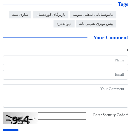
Tags
مامۆستایانی ئەهلی سوننە
پارێزگای کوردستان
شاری سنە
پێش نوێژی هەینی بانە
دیواندەرە
Your Comment
Enter Security Code
*