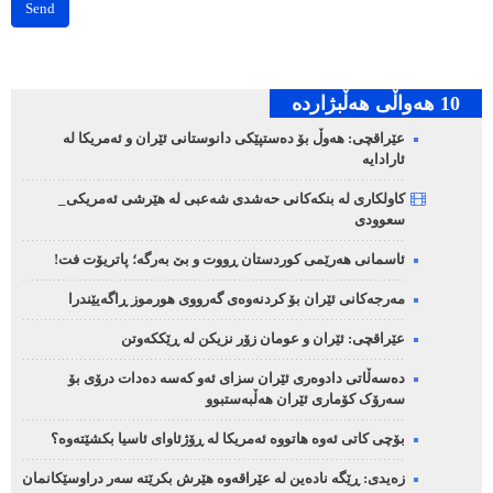
Send
10 هه‌واڵی هه‌ڵبژارده‌
عێراقچی: هەوڵ بۆ دەستپێکی دانوستانی ئێران و ئەمریکا لە
ئارادایە
کاولکاری لە بنکەکانی حەشدی شەعبی لە هێرشی ئەمریکی_
سعوودی
ئاسمانی هەرێمی کوردستان ڕووت و بێ بەرگە؛ پاتریۆت فت!
مەرجەکانی ئێران بۆ کردنەوەی گەرووی هورموز ڕاگەیێندرا
عێراقچی: ئێران و عومان زۆر نزیکن لە ڕێککەوتن
دەسەڵاتی دادوەری ئێران سزای ئەو کەسە دەدات درۆی بۆ
سەرۆک کۆماری ئێران هەڵبەستبوو
بۆچی کاتی ئەوە هاتووە ئەمریکا لە ڕۆژئاوای ئاسیا بکشێتەوە؟
زەیدی: ڕێگە نادەین لە عێراقەوە هێرش بکرێتە سەر دراوسێکانمان