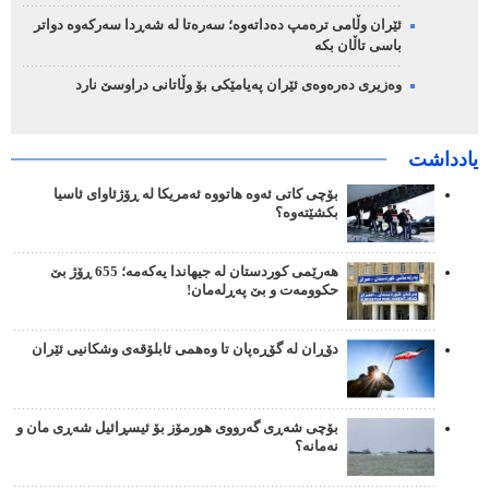
ئێران وڵامی ترەمپ دەداتەوە؛ سەرەتا لە شەڕدا سەرکەوە دواتر
باسی تاڵان بکە
وەزیری دەرەوەی ئێران پەیامێکی بۆ وڵاتانی دراوسێ نارد
یادداشت
بۆچی کاتی ئەوە هاتووە ئەمریکا لە ڕۆژئاوای ئاسیا
بکشێتەوە؟
هەرێمی کوردستان لە جیهاندا یەکەمە؛ 655 ڕۆژ بێ
حکوومەت و بێ پەڕلەمان!
دۆڕان لە گۆڕەپان تا وەهمی ئابلۆقەی وشکانیی ئێران
بۆچی شەڕی گەرووی هورمۆز بۆ ئیسڕائیل شەڕی مان و
نەمانە؟