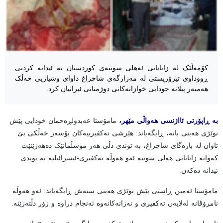
کۆمەڵێک لە زانایانی ئەهلی سوننەی کوردستان بە ئیدانە کردنی
ڕووداوی تیرۆریستی لە مەزارگەی شاچراغ داوای وشیاریی خەڵک
هەمبەر پیلانە جودایی خوازانەکانی دوژمنانی ئیرانیان کرد.
بە ڕاپۆرتی ئااژنسی هەواڵی مێهر،
مامۆستا عەبدولڕەحمان خودایی پێش
نوێژی هەینی بانە، ڕایگەیاند: هێرشی تەکفیرییەکان بۆسەر خەڵکی بێ
تاوان لە بارەگای شاچراغ، بە توندی دڵی هەر موسڵمانێک دەهەژێنێت
کەواتە زانایانی هەلی سوننە ئەو هەوڵە تەکفیری-ئیسرائیلیە بە توندی
ئیدانە دەکەن.
مامۆستا ئەمین ڕاستی پێش نوێژی هەینی سنەش ڕایگەیاند: ئەو هەوڵە
نامرۆڤانە لەلایەن تەکفیری و نەزانەکانەوە ئەنجام دراوە و زۆر دڵتەزێنە.