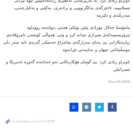
ناوبراو زیادی کرد: بە بەرپرسانی تەکفیری ڕایگەدەیێنین ئێوە ئێرانی
ئیسلامییە، ئاخێزگەی یەکگرتوویی و برادەری، یەکێتی و یەکپارچەیی،
سەربڵندی و دلێرییە.
مامۆستا جەلال مورادی پێش نوێکی هەینی دیواندەە رووداوە
تیرۆریستییەکەی شیرازی ئیدانە کرد و وتی: هەواڵی کوشتنی نامرۆڤانەی
زیارەتکارانی بێ پەنای مەزارگەی شاچراغ خەمێکی گەرەی نایە سەر دڵی
موسڵمانانی جیهان و بەتایبەتی ئێرانەوە.
ناوبراو زیادی کرد: بێ گومان هۆکارەکانی ئەو جەنایەتە گەورە ئەمریکا و
ئیسرائیلن.
News ID
43938