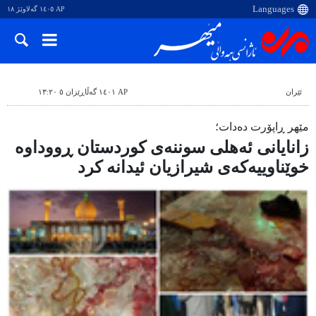
AP ١٤٠٥ گەلاوێژ ١٨
ئێران
AP ١٤٠١ گەڵاڕێزان ٥ ١٣:٢٠
مێهر ڕاپۆرت دەدات؛
زانایانی ئەهلی سوننەی کوردستان ڕووداوە
خوێناوییەکەی شیرازیان ئیدانە کرد