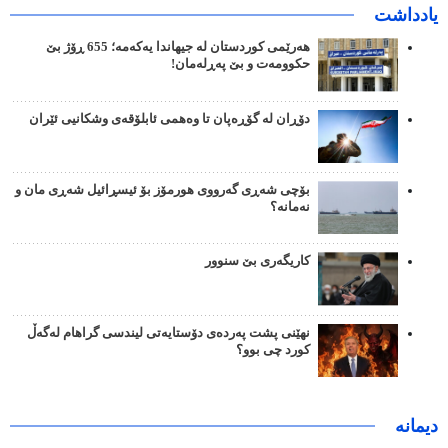
یادداشت
هەرێمی کوردستان لە جیهاندا یەکەمە؛ 655 ڕۆژ بێ
حکوومەت و بێ پەڕلەمان!
دۆڕان لە گۆڕەپان تا وەهمی ئابلۆقەی وشکانیی ئێران
بۆچی شەڕی گەرووی هورمۆز بۆ ئیسڕائیل شەڕی مان و
نەمانە؟
کاریگەری بێ سنوور
نهێنی پشت پەردەی دۆستایەتی لیندسی گراهام لەگەڵ
کورد چی بوو؟
دیمانە