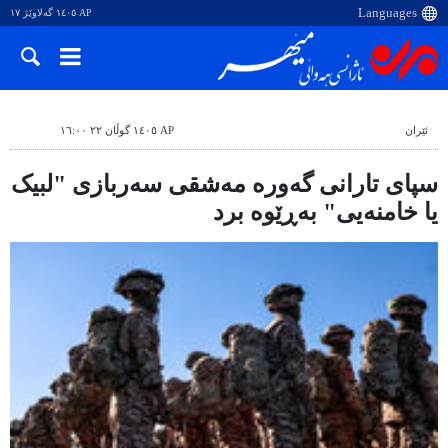
AP ١٤٠٥ گەلاوێژ ١٧
ئێران
AP ١٤٠٥ گوڵان ٢٢ ١٦:٠٠
سپای تارانی گەورە مەشقی سەربازی "لبیک
یا خامنەیی" بەڕێوە برد