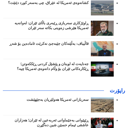
کشانەوەی ئەمریکا لە عێراق، چی بەسەر کورد دێنێت؟
ڕاوێژکاری سەربازی ڕێبەری باڵای ئێران: لەوانەیە
ئەمریکا هێرشی زەوینی بکاتە سەر ئێران
قاڵیباف: بەڵێنەکان جێبەجێ نەکرێت ئامادەین بۆ شەڕ
جەنایەت لە لوبنان و پێشێل کردنی ڕێککەوتن؛
ڕێکارەکانی ئێران بۆ وڵام دانەوەی ئەمریکا چیە؟
راپۆرت
سەربازانی ئەمریکا هەولێریان بەجێهێشت
ڕێپێوانی بەجێماوانی ئەربەعین لە ئێران؛ هەزاران
عاشقی ئیمام حسێن شین دەگێڕن