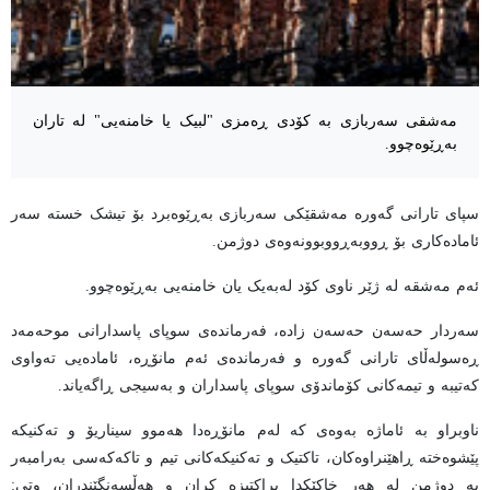
مەشقی سەربازی بە کۆدی ڕەمزی "لبیک یا خامنەیی" لە تاران
بەڕێوەچوو.
سپای تارانی گەورە مەشقێکی سەربازی بەڕێوەبرد بۆ تیشک خستە سەر
ئامادەکاری بۆ ڕووبەڕووبوونەوەی دوژمن.
ئەم مەشقە لە ژێر ناوی کۆد لەبەیک یان خامنەیی بەڕێوەچوو.
سەردار حەسەن حەسەن زادە، فەرماندەی سوپای پاسدارانی موحەمەد
ڕەسولەڵای تارانی گەورە و فەرماندەی ئەم مانۆڕە، ئامادەیی تەواوی
کەتیبە و تیمەکانی کۆماندۆی سوپای پاسداران و بەسیجی ڕاگەیاند.
ناوبراو بە ئاماژە بەوەی کە لەم مانۆڕەدا هەموو سیناریۆ و تەکنیکە
پێشوەختە ڕاهێنراوەکان، تاکتیک و تەکنیکەکانی تیم و تاکەکەسی بەرامبەر
بە دوژمن لە هەر خاکێکدا پراکتیزە کران و هەڵسەنگێندران، وتی: