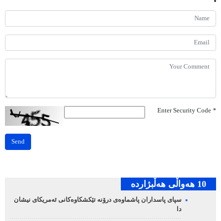
Enter Security Code
*
Send
10 هه‌واڵی هه‌ڵبژارده‌
سپای پاسداران پاشماوەی درۆنە تێکشکاوەکانی ئەمریکای نیشان
دا