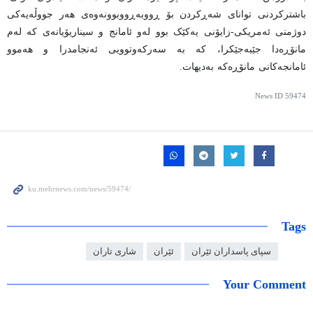
باشترکردنی توانای شەڕکردن بۆ ڕووبەڕووبوونەوەی هەر جووڵەیەکی
دوژمنی ئەمریکی-زایۆنی یەکێک بوو لەو ئامانج و سیناریۆیانەی کە لەم
مانۆڕەدا جێبەجێکرا، کە بە سەرکەوتوویی ئەنجامدرا و هەموو
ئامانجەکانی مانۆڕەکە بەدیهات.
News ID
59474
Tags
سپای پاسداران ئێران
ئێران
شاری تاران
Your Comment