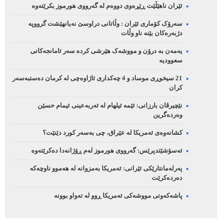
ئێران ناهێڵێت ڕێڕەوی دووەم لە گەرووی هورموز بکرێتەوە
سەرۆک کۆماری ئێران : وڵاتانی دراوسێ نەیانهێشت گرووپە
دژبەرەکان بێنە ناو وڵات
یەمەن بە درۆن و مووشەک هێرشی کردە سەر ئامانجەکانی
سعوودیە
21 سیخوڕی موساد و 4 چەکداری ئاژاوەچی لە کرمان دەستبەسەر
کران
نێچیرڤان بارزانی: ئێمە ئیلهام لە ئەربەعینی ئیمام حسێن
وەردەگرین
کشانەوەی ئەمریکا لە عێراق، چی بەسەر کورد دێنێت؟
ئەسۆشێتدپرێس: گەرووی هورموز لەم ڕۆژانەدا دەکرێتەوە
پەرلەمانتارێکی ئێرانی: ئەمریکا بەمزوانە لە هەموو ناوچەکە
دەردەکرێت
پاشەکەوتی مووشەکی ئەمریکا ڕوو لە تەواو بوونە