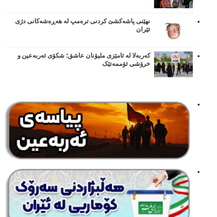
نهێنی پاشەکشێ کردنی ترەمپ لە هەڕەشەکانی دژی
ئێران
کەربەلا لە ئامێزی ملیۆنان عاشق؛ شکۆی ئەربەعین و
خرۆشی ئۆممەتێک