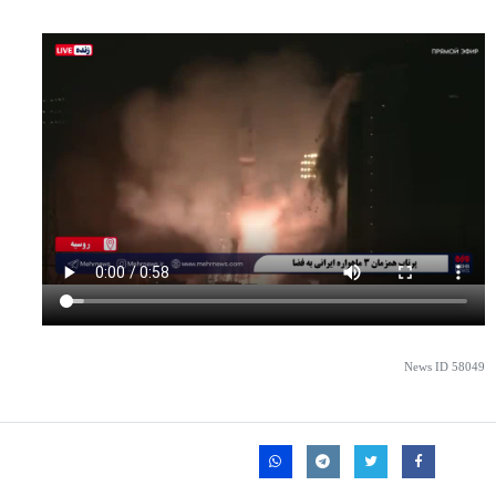
News ID
58049