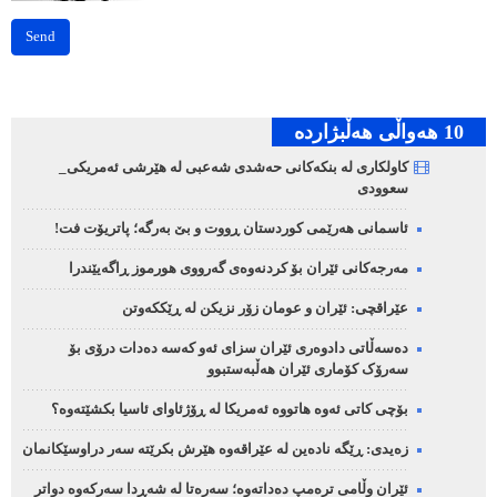
Send
10 هه‌واڵی هه‌ڵبژارده‌
کاولکاری لە بنکەکانی حەشدی شەعبی لە هێرشی ئەمریکی_
سعوودی
ئاسمانی هەرێمی کوردستان ڕووت و بێ بەرگە؛ پاتریۆت فت!
مەرجەکانی ئێران بۆ کردنەوەی گەرووی هورموز ڕاگەیێندرا
عێراقچی: ئێران و عومان زۆر نزیکن لە ڕێککەوتن
دەسەڵاتی دادوەری ئێران سزای ئەو کەسە دەدات درۆی بۆ
سەرۆک کۆماری ئێران هەڵبەستبوو
بۆچی کاتی ئەوە هاتووە ئەمریکا لە ڕۆژئاوای ئاسیا بکشێتەوە؟
زەیدی: ڕێگە نادەین لە عێراقەوە هێرش بکرێتە سەر دراوسێکانمان
ئێران وڵامی ترەمپ دەداتەوە؛ سەرەتا لە شەڕدا سەرکەوە دواتر