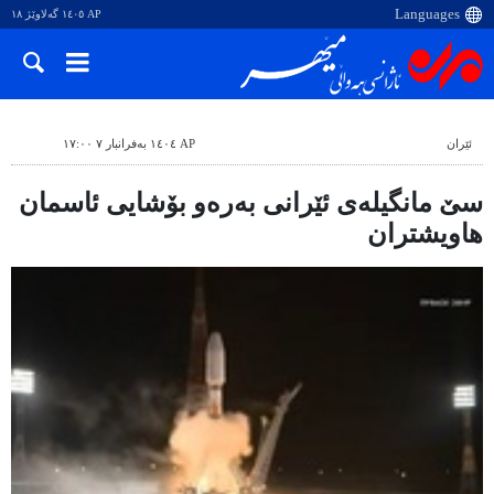
AP ١٤٠٥ گەلاوێژ ١٨
ئێران
AP ١٤٠٤ بەفرانبار ٧ ١٧:٠٠
سێ مانگیلەی ئێرانی بەرەو بۆشایی ئاسمان
هاویشتران