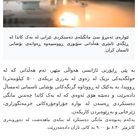
ئێوارەی ئەمڕۆ سێ مانگیلەی دەستکردی ئێرانی لە یەک کاتدا لە
ڕێگەی ئامێری هەڵدانی سۆیوزی ڕووسییەوە ڕەوانەی بۆشایی
ئاسمان کران.
بە پێی ڕاپۆرتی ئاژانسی هەواڵی مێهر، ئەم هەڵدانی کە لە
خولگەیەکی نزیک لە زەوی لە بەرزی نزیکەی ٥٠٠ کیلۆمەتردا
ڕوویدا، بە یەکێک لە ڕووداوە گرنگەکانی بۆشایی ئاسمانی ئەمساڵ
دادەنرێت و دەبێتە هۆی ئەوەی کە لە یەک کاتدا چەندین مانگی
دەستکردی ڕەسەن لە بوارە جۆراوجۆرەکانی خزمەتگوزاری،
ژێرخانی و بەڕێوەبردن کاربکەن.
یەکەم پەیوەندی مانگی دەستکرد لە بنکەی ماهدەشت لە دەوروبەری
کاتژمێر ٨:٣٠ بۆ ٩:٠٠ بە کاتی تاران دادەمەزرێت.