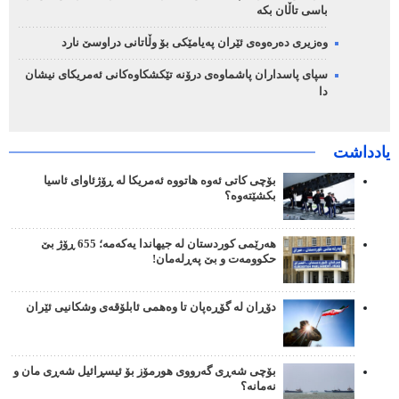
باسی تاڵان بکە
وەزیری دەرەوەی ئێران پەیامێکی بۆ وڵاتانی دراوسێ نارد
سپای پاسداران پاشماوەی درۆنە تێکشکاوەکانی ئەمریکای نیشان
دا
یادداشت
بۆچی کاتی ئەوە هاتووە ئەمریکا لە ڕۆژئاوای ئاسیا
بکشێتەوە؟
هەرێمی کوردستان لە جیهاندا یەکەمە؛ 655 ڕۆژ بێ
حکوومەت و بێ پەڕلەمان!
دۆڕان لە گۆڕەپان تا وەهمی ئابلۆقەی وشکانیی ئێران
بۆچی شەڕی گەرووی هورمۆز بۆ ئیسڕائیل شەڕی مان و
نەمانە؟