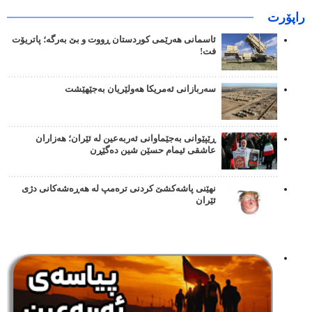
راپۆرت
ئاسمانی هەرێمی کوردستان ڕووت و بێ بەرگە؛ پاتریۆت
فت!
سەربازانی ئەمریکا هەولێریان بەجێهێشت
ڕێپێوانی بەجێماوانی ئەربەعین لە ئێران؛ هەزاران
عاشقی ئیمام حسێن شین دەگێڕن
نهێنی پاشەکشێ کردنی ترەمپ لە هەڕەشەکانی دژی
ئێران