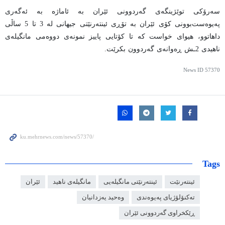
سەرۆکی توێژینگەی گەردوونی ئێران بە ئاماژە بە ئەگەری
پەیوەست‌بوونی کۆی ئێران بە تۆڕی ئینتەرنێتی جیهانی لە 3 تا 5 ساڵی
داهاتوو، هیوای خواست کە تا کۆتایی پاییز نمونەی دووەمی مانگیلەی
ناهیدی 2ـش ڕەوانەی گەردوون بکرێت.
News ID
57370
Tags
ئینتەرنێت
ئینتەرنێتی مانگیلەیی
مانگیلەی ناهید
ئێران
تەکنۆلۆژیای پەیوەندی
وەحید یەزدانیان
ڕێکخراوی گەردوونی ئێران