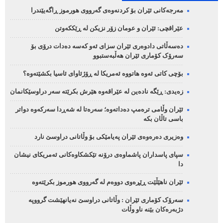
مەرجەکانی ئێران بۆ کردنەوەی گەرووی هورموز ڕاگەیێندرا
عێراقچی: ئێران و عومان زۆر نزیکن لە ڕێککەوتن
دەسەڵاتی دادوەری ئێران سزای ئەو کەسە دەدات درۆی بۆ
سەرۆک کۆماری ئێران هەڵبەستبوو
بۆچی کاتی ئەوە هاتووە ئەمریکا لە ڕۆژئاوای ئاسیا بکشێتەوە؟
زەیدی: ڕێگە نادەین لە عێراقەوە هێرش بکرێتە سەر دراوسێکانمان
ئێران وڵامی ترەمپ دەداتەوە؛ سەرەتا لە شەڕدا سەرکەوە دواتر
باسی تاڵان بکە
وەزیری دەرەوەی ئێران پەیامێکی بۆ وڵاتانی دراوسێ نارد
سپای پاسداران پاشماوەی درۆنە تێکشکاوەکانی ئەمریکای نیشان
دا
ئێران ناهێڵێت ڕێڕەوی دووەم لە گەرووی هورموز بکرێتەوە
سەرۆک کۆماری ئێران : وڵاتانی دراوسێ نەیانهێشت گرووپە
دژبەرەکان بێنە ناو وڵات