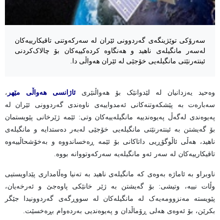
سەرۆکی توێژینگەی گەردوونی ئێران لە سەرکەوتنی تاقیکارییەکان
لەسەر مانگیلەی ناهید و هەنگاوە کردەکییەکان بۆ چالاک‌کردنی
ئینتەرنێتی مانگیلەیی خۆجێی لە ئێران هەواڵی دا.
وەحید یەزدانیان لە لێدوانێک بۆ هەواڵنێری
ئاژانسی هەواڵی مێهر
،
سەبارەت بە پێشکەوتنەکانی ئەمدواییەی ناوەندی گەردوونی ئێران لە
پەیوەندی لەگەڵ پەیوەندییە مانگیلەییەکان وتی: ئێمە ژێرخانی پێویستمان
بۆ گەیشتن بە ئینتەرنێتی مانگیلەیی خۆجێی لەبەر دەستدایە و مانگیلەی
ناهید، هەڵی ئاڵوگۆڕیی داتاکانی بۆ ئێمە ڕەخساندووە و بەخۆشحاڵییەوە
تاقیکارییەکان لە سەر ئەو مانگیلەیە سەرکەوتووانە بووە.
ناوبراو بە ئاماژە بەوەی کە مانگیلەی ناهید بە تەنیا وەڵامداری پێداویستیی
وڵات نییە، وتیشی: بۆ گەیشتن بە ژێر خانێکی پاوەجێ و ئەرخەیان،
پێویستە مەنزوومەیەک لە مانگیلەکان لە سووڕگەی گەردوونیدا جێگر
بکرێن، بۆ ئەوەی هەلی ڕۆماڵدان و پەیوەندیی بەردەوام بڕەخسێت.