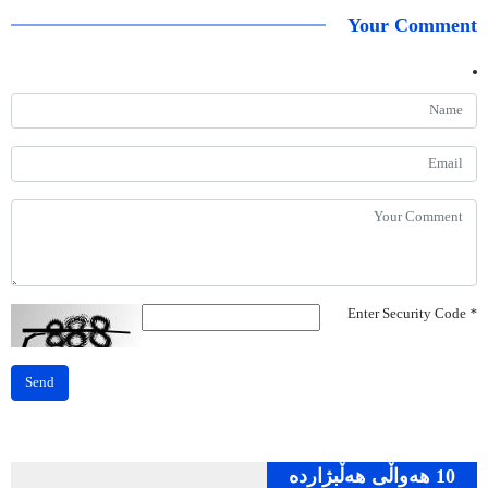
Your Comment
Enter Security Code
*
Send
10 هه‌واڵی هه‌ڵبژارده‌