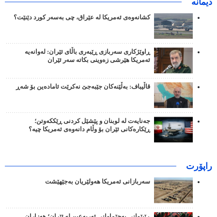
دیمانە
کشانەوەی ئەمریکا لە عێراق، چی بەسەر کورد دێنێت؟
ڕاوێژکاری سەربازی ڕێبەری باڵای ئێران: لەوانەیە
ئەمریکا هێرشی زەوینی بکاتە سەر ئێران
قاڵیباف: بەڵێنەکان جێبەجێ نەکرێت ئامادەین بۆ شەڕ
جەنایەت لە لوبنان و پێشێل کردنی ڕێککەوتن؛
ڕێکارەکانی ئێران بۆ وڵام دانەوەی ئەمریکا چیە؟
راپۆرت
سەربازانی ئەمریکا هەولێریان بەجێهێشت
ڕێپێوانی بەجێماوانی ئەربەعین لە ئێران؛ هەزاران