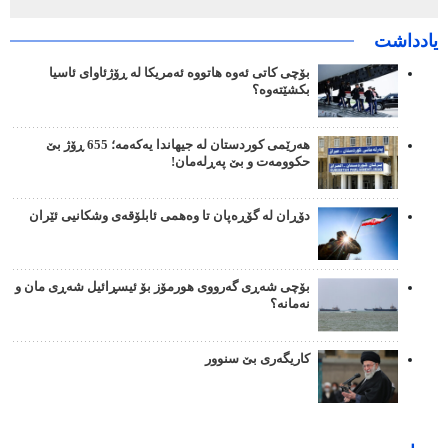
یادداشت
بۆچی کاتی ئەوە هاتووە ئەمریکا لە ڕۆژئاوای ئاسیا
بکشێتەوە؟
هەرێمی کوردستان لە جیهاندا یەکەمە؛ 655 ڕۆژ بێ
حکوومەت و بێ پەڕلەمان!
دۆڕان لە گۆڕەپان تا وەهمی ئابلۆقەی وشکانیی ئێران
بۆچی شەڕی گەرووی هورمۆز بۆ ئیسڕائیل شەڕی مان و
نەمانە؟
کاریگەری بێ سنوور