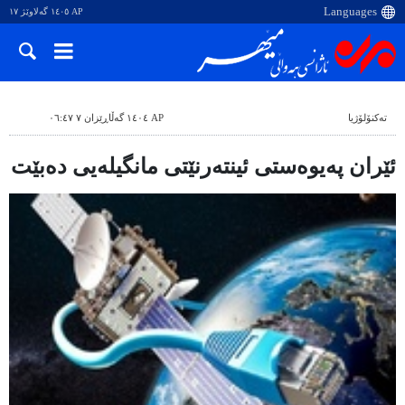
AP ١٤٠٥ گەلاوێژ ١٧
ته‌کنۆلۆژیا
AP ١٤٠٤ گەڵاڕێزان ٧ ٠٦:٤٧
ئێران پەیوەستی ئینتەرنێتی مانگیلەیی دەبێت