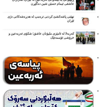
عاشقی ئیمام حسێن شین دەگێڕن
نهێنی پاشەکشێ کردنی ترەمپ لە هەڕەشەکانی دژی
ئێران
کەربەلا لە ئامێزی ملیۆنان عاشق؛ شکۆی ئەربەعین و
خرۆشی ئۆممەتێک