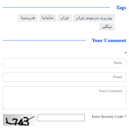
Tags
وەزیری دەرەوەی ئێران
ئێران
ئەڵمانیا
فەڕەنسا
ئینگلیز
Your Comment
Enter Security Code
*