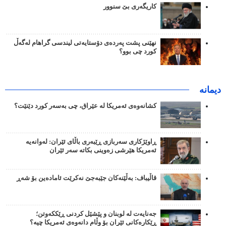
کاریگەری بێ سنوور
نهێنی پشت پەردەی دۆستایەتی لیندسی گراهام لەگەڵ
کورد چی بوو؟
دیمانە
کشانەوەی ئەمریکا لە عێراق، چی بەسەر کورد دێنێت؟
ڕاوێژکاری سەربازی ڕێبەری باڵای ئێران: لەوانەیە
ئەمریکا هێرشی زەوینی بکاتە سەر ئێران
قاڵیباف: بەڵێنەکان جێبەجێ نەکرێت ئامادەین بۆ شەڕ
جەنایەت لە لوبنان و پێشێل کردنی ڕێککەوتن؛
ڕێکارەکانی ئێران بۆ وڵام دانەوەی ئەمریکا چیە؟