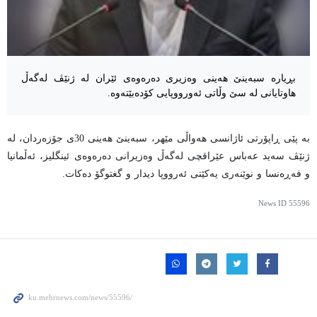
بڕیارە سبەینێ هەینی وەزیری دەرەوەی ئێران لە ژنێڤ لەگەڵ
هاوتایانی لە سێ وڵاتی ئەورووپایی کۆدەبێتەوە.
بە پێی ڕاپۆرتی ئاژانسی هەواڵی مێهر، سبەینێ هەینی 30ی جۆزەردان، لە
ژنێڤ سەید عەباس عێراقچی لەگەڵ وەزیرانی دەرەوەی ئینگلیز، ئەڵمانیا
و فەڕەنسا و نوێنەری یەکێتی ئەرووپا دیدار و گغتوگۆ دەکات.
News ID
55596