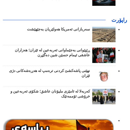
راپۆرت
سەربازانی ئەمریکا هەولێریان بەجێهێشت
ڕێپێوانی بەجێماوانی ئەربەعین لە ئێران؛ هەزاران
عاشقی ئیمام حسێن شین دەگێڕن
نهێنی پاشەکشێ کردنی ترەمپ لە هەڕەشەکانی دژی
ئێران
کەربەلا لە ئامێزی ملیۆنان عاشق؛ شکۆی ئەربەعین و
خرۆشی ئۆممەتێک