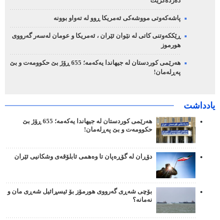
دەردەکرێت
پاشەکەوتی مووشەکی ئەمریکا ڕوو لە تەواو بوونە
ڕێککەوتنی کاتی لە نێوان ئێران ، ئەمریکا و عومان لەسەر گەرووی
هورموز
هەرێمی کوردستان لە جیهاندا یەکەمە؛ 655 ڕۆژ بێ حکوومەت و بێ
پەڕلەمان!
یادداشت
هەرێمی کوردستان لە جیهاندا یەکەمە؛ 655 ڕۆژ بێ
حکوومەت و بێ پەڕلەمان!
دۆڕان لە گۆڕەپان تا وەهمی ئابلۆقەی وشکانیی ئێران
بۆچی شەڕی گەرووی هورمۆز بۆ ئیسڕائیل شەڕی مان و
نەمانە؟