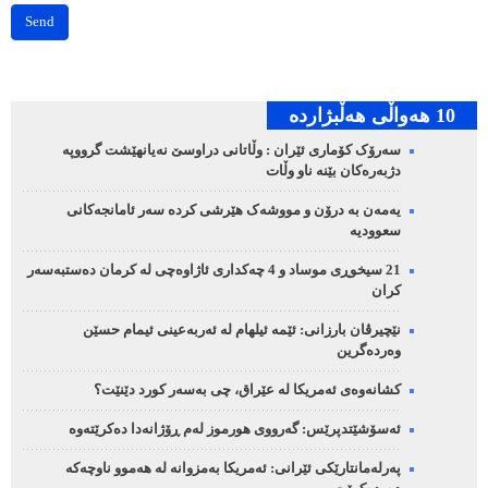
Send
10 هه‌واڵی هه‌ڵبژارده‌
سەرۆک کۆماری ئێران : وڵاتانی دراوسێ نەیانهێشت گرووپە
دژبەرەکان بێنە ناو وڵات
یەمەن بە درۆن و مووشەک هێرشی کردە سەر ئامانجەکانی
سعوودیە
21 سیخوڕی موساد و 4 چەکداری ئاژاوەچی لە کرمان دەستبەسەر
کران
نێچیرڤان بارزانی: ئێمە ئیلهام لە ئەربەعینی ئیمام حسێن
وەردەگرین
کشانەوەی ئەمریکا لە عێراق، چی بەسەر کورد دێنێت؟
ئەسۆشێتدپرێس: گەرووی هورموز لەم ڕۆژانەدا دەکرێتەوە
پەرلەمانتارێکی ئێرانی: ئەمریکا بەمزوانە لە هەموو ناوچەکە