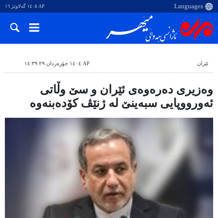
AP ١٤٠٥ گەلاوێژ ١٦
ئێران
AP ١٤٠٤ جۆزەردان ٢٩ ١٤:٣٩
وەزیری دەرەوەی ئێران و سێ وڵاتی
ئەورووپایی سبەینێ لە ژنێڤ کۆدەبنەوە