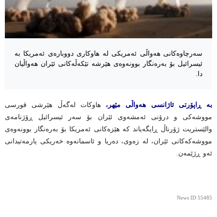
سەرچاوەکانی هەواڵی ئەمریکی لە هاوکاری دووبارەی ئەمریکا بە
ئیسرائیل بۆ بەرەنگار بوونەوەی هێرشە تێکەڵەکانی ئێران هەواڵیان
دا.
بە ڕاپۆرتی ئاژانسی هەواڵی مێهر،
هاوکات لەگەڵ هێرشی قورسی
مووشەکی و درۆنی ئەمشەوی ئێران بۆ سەر ئیسرائیل ڕۆژنامەی
والێستریت ژۆرناڵ ڕایگەیاند کە هێزەکانی ئەمریکا بۆ بەرەنگار بوونەوەی
مووشەکەکانی ئێران، لە زەوی، دەریا و ئاسمانەوە خەریکی یارمەتیدانی
ئەو ڕژێمەن.
News ID
55485