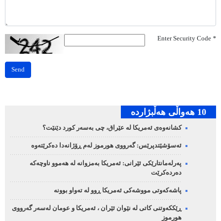
Enter Security Code
*
Send
10 هه‌واڵی هه‌ڵبژارده‌
کشانەوەی ئەمریکا لە عێراق، چی بەسەر کورد دێنێت؟
ئەسۆشێتدپرێس: گەرووی هورموز لەم ڕۆژانەدا دەکرێتەوە
پەرلەمانتارێکی ئێرانی: ئەمریکا بەمزوانە لە هەموو ناوچەکە
دەردەکرێت
پاشەکەوتی مووشەکی ئەمریکا ڕوو لە تەواو بوونە
ڕێککەوتنی کاتی لە نێوان ئێران ، ئەمریکا و عومان لەسەر گەرووی
هورموز