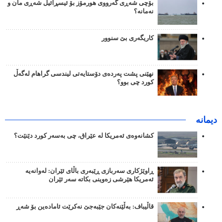
بۆچی شەڕی گەرووی هورمۆز بۆ ئیسڕائیل شەڕی مان و
نەمانە؟
کاریگەری بێ سنوور
نهێنی پشت پەردەی دۆستایەتی لیندسی گراهام لەگەڵ
کورد چی بوو؟
دیمانە
کشانەوەی ئەمریکا لە عێراق، چی بەسەر کورد دێنێت؟
ڕاوێژکاری سەربازی ڕێبەری باڵای ئێران: لەوانەیە
ئەمریکا هێرشی زەوینی بکاتە سەر ئێران
قاڵیباف: بەڵێنەکان جێبەجێ نەکرێت ئامادەین بۆ شەڕ