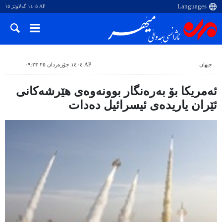
AP ١٤٠٥ گەلاوێژ ١٥
جیهان
AP ١٤٠٤ جۆزەردان ٢٥ ٠٩:٢٣
ئەمریکا بۆ بەرەنگار بوونەوەی هێرشەکانی
ئێران یاریدەی ئیسرائیل دەدات