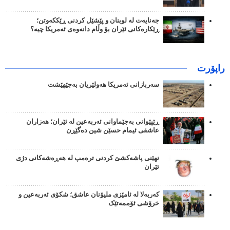
جەنایەت لە لوبنان و پێشێل کردنی ڕێککەوتن؛
ڕێکارەکانی ئێران بۆ وڵام دانەوەی ئەمریکا چیە؟
راپۆرت
سەربازانی ئەمریکا هەولێریان بەجێهێشت
ڕێپێوانی بەجێماوانی ئەربەعین لە ئێران؛ هەزاران
عاشقی ئیمام حسێن شین دەگێڕن
نهێنی پاشەکشێ کردنی ترەمپ لە هەڕەشەکانی دژی
ئێران
کەربەلا لە ئامێزی ملیۆنان عاشق؛ شکۆی ئەربەعین و
خرۆشی ئۆممەتێک