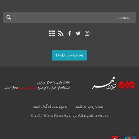
Desktop version
سەبارەت بە ئێمە
پەیوەندی لەگەڵ ئێمە
© 2017 Mehr News Agency. All rights reserved