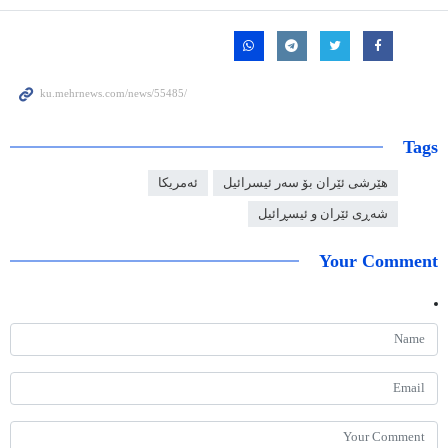
Tags
هێرشی ئێران بۆ سەر ئیسرائیل
ئەمریکا
شەڕی ئێران و ئیسڕائیل
Your Comment