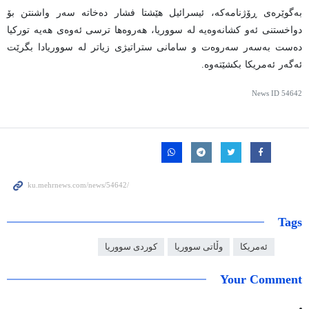
بەگوێرەی ڕۆژنامەکە، ئیسرائیل هێشتا فشار دەخاتە سەر واشنتن بۆ
دواخستنی ئەو کشانەوەیە لە سووریا، هەروەها ترسی ئەوەی هەیە تورکیا
دەست بەسەر سەروەت و سامانی ستراتیژی زیاتر لە سووریادا بگرێت
ئەگەر ئەمریکا بکشێتەوە.
News ID
54642
Tags
ئەمریکا
وڵاتی سووریا
کوردی سووریا
Your Comment