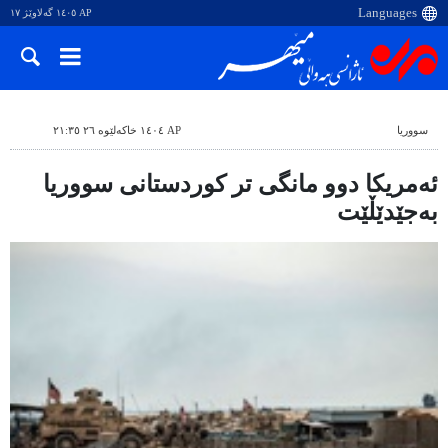
AP ١٤٠٥ گەلاوێژ ١٧
سووریا
AP ١٤٠٤ خاکەلێوە ٢٦ ٢١:٣٥
ئەمریکا دوو مانگی تر کوردستانی سووریا
بەجێدێڵێت