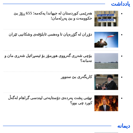
یادداشت
هەرێمی کوردستان لە جیهاندا یەکەمە؛ 655 ڕۆژ بێ
حکوومەت و بێ پەڕلەمان!
دۆڕان لە گۆڕەپان تا وەهمی ئابلۆقەی وشکانیی ئێران
بۆچی شەڕی گەرووی هورمۆز بۆ ئیسڕائیل شەڕی مان و
نەمانە؟
کاریگەری بێ سنوور
نهێنی پشت پەردەی دۆستایەتی لیندسی گراهام لەگەڵ
کورد چی بوو؟
دیمانە