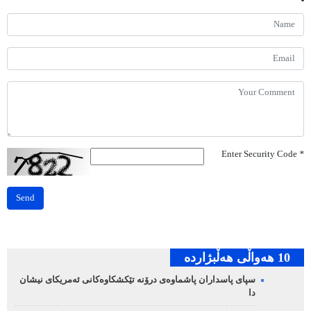
Enter Security Code
*
Send
10 هه‌واڵی هه‌ڵبژارده‌
سپای پاسداران پاشماوەی درۆنە تێکشکاوەکانی ئەمریکای نیشان
دا