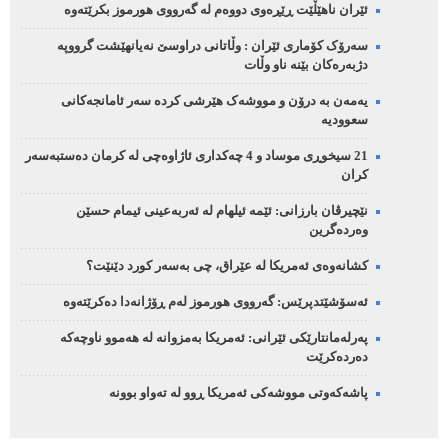
ئێران ناهێڵێت ڕێڕەوی دووەم لە گەرووی هورموز بکرێتەوە
سەرۆک کۆماری ئێران : وڵاتانی دراوسێ نەیانهێشت گرووپە
دژبەرەکان بێنە ناو وڵات
یەمەن بە درۆن و مووشەک هێرشی کردە سەر ئامانجەکانی
سعوودیە
21 سیخوڕی موساد و 4 چەکداری ئاژاوەچی لە کرمان دەستبەسەر
کران
نێچیرڤان بارزانی: ئێمە ئیلهام لە ئەربەعینی ئیمام حسێن
وەردەگرین
کشانەوەی ئەمریکا لە عێراق، چی بەسەر کورد دێنێت؟
ئەسۆشێتدپرێس: گەرووی هورموز لەم ڕۆژانەدا دەکرێتەوە
پەرلەمانتارێکی ئێرانی: ئەمریکا بەمزوانە لە هەموو ناوچەکە
دەردەکرێت
پاشەکەوتی مووشەکی ئەمریکا ڕوو لە تەواو بوونە