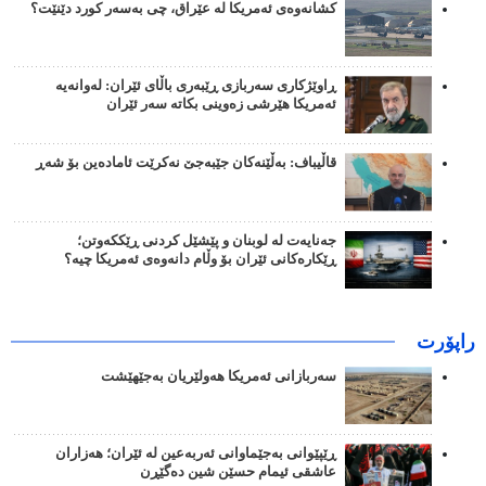
کشانەوەی ئەمریکا لە عێراق، چی بەسەر کورد دێنێت؟
ڕاوێژکاری سەربازی ڕێبەری باڵای ئێران: لەوانەیە
ئەمریکا هێرشی زەوینی بکاتە سەر ئێران
قاڵیباف: بەڵێنەکان جێبەجێ نەکرێت ئامادەین بۆ شەڕ
جەنایەت لە لوبنان و پێشێل کردنی ڕێککەوتن؛
ڕێکارەکانی ئێران بۆ وڵام دانەوەی ئەمریکا چیە؟
راپۆرت
سەربازانی ئەمریکا هەولێریان بەجێهێشت
ڕێپێوانی بەجێماوانی ئەربەعین لە ئێران؛ هەزاران
عاشقی ئیمام حسێن شین دەگێڕن