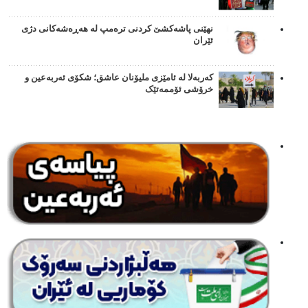
نهێنی پاشەکشێ کردنی ترەمپ لە هەڕەشەکانی دژی
ئێران
کەربەلا لە ئامێزی ملیۆنان عاشق؛ شکۆی ئەربەعین و
خرۆشی ئۆممەتێک