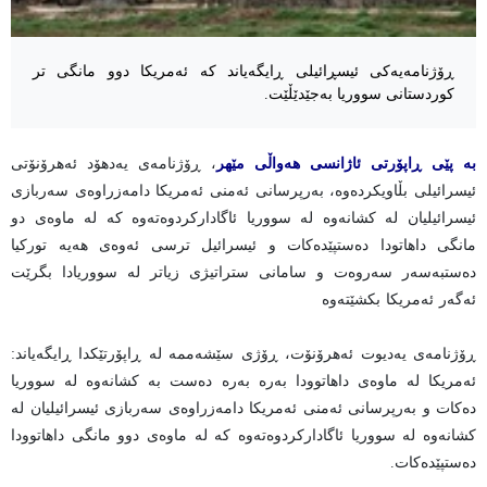
ڕۆژنامەیەکی ئیسڕائیلی ڕایگەیاند کە ئەمریکا دوو مانگی تر
کوردستانی سووریا بەجێدێڵێت.
بە پێی ڕاپۆرتی ئاژانسی هەواڵی مێهر
، ڕۆژنامەی یەدهۆد ئەهرۆنۆتی
ئیسرائیلی بڵاویكردەوە، بەرپرسانی ئەمنی ئەمریکا دامەزراوەی سەربازی
ئیسرائیلیان لە کشانەوە لە سووریا ئاگادارکردوەتەوە کە لە ماوەی دو
مانگی داهاتودا دەستپێدەکات و ئیسرائیل ترسی ئەوەی هەیە تورکیا
دەستبەسەر سەروەت و سامانی ستراتیژی زیاتر لە سووریادا بگرێت
ئەگەر ئەمریکا بکشێتەوە
ڕۆژنامەی یەدیوت ئەهرۆنۆت، ڕۆژی سێشەممە لە ڕاپۆرتێکدا ڕایگەیاند:
ئەمریکا لە ماوەی داهاتوودا بەرە بەرە دەست بە کشانەوە لە سووریا
دەکات و بەرپرسانی ئەمنی ئەمریکا دامەزراوەی سەربازی ئیسرائیلیان لە
کشانەوە لە سووریا ئاگادارکردوەتەوە کە لە ماوەی دوو مانگی داهاتوودا
دەستپێدەکات.