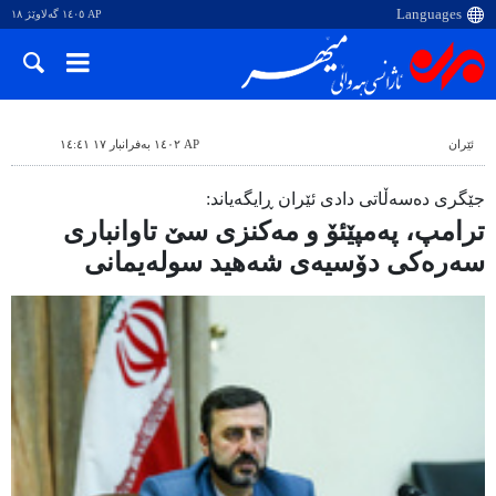
AP ١٤٠٥ گەلاوێژ ١٨
ئێران
AP ١٤٠٢ بەفرانبار ١٧ ١٤:٤١
جێگری دەسەڵاتی دادی ئێران ڕایگەیاند:
ترامپ، پەمپێئۆ و مەکنزی سێ تاوانباری
سەرەکی دۆسیەی شەهید سولەیمانی