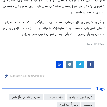
غەریب ئابادی لە درێژەدا وتیشی: ترامپ، پەمپێئۆ و مەکنزی، سەرۆکی
پێشووی ڕێکخراوی تیرۆریستی سێنتکام، سێ تاوانباری سەرەکی دۆسیەی
حاجی قاسم سولەیمانین.
جێگری کاروباری نێودەوەتی دەسەڵاتی
داد ڕایگەیاند کە لانیکەم سزای
ئەوان نەبوونی هەست بە ئاسایشێکە هەیانە و ساڵانێکە کە تێچووی زۆر
دەدەن بۆ پارێزەری لە ئەوان، بەڵام ئەوان ئەبێ سزا بدرێن.
News ID
48602
Tags
کازم غەریب ئابادی
دۆناڵد ترامپ
سه‌ردار قاسم سڵێمانی
پەمپێئۆ
ژینڕاڵ مەکنزی