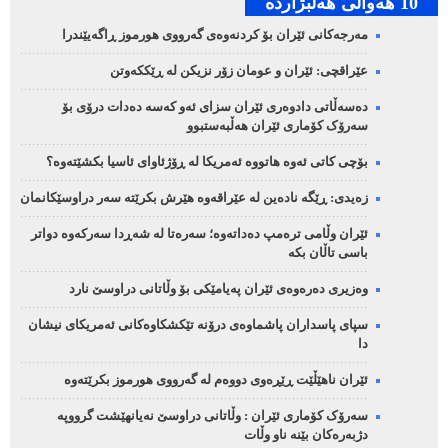
10 هه‌واڵی هه‌ڵبژارده‌
مەرجەکانی ئێران بۆ کردنەوەی گەرووی هورموز ڕاگەیێندرا
عێراقچی: ئێران و عومان زۆر نزیکن لە ڕێککەوتن
دەسەڵاتی دادوەری ئێران سزای ئەو کەسە دەدات درۆی بۆ
سەرۆک کۆماری ئێران هەڵبەستبوو
بۆچی کاتی ئەوە هاتووە ئەمریکا لە ڕۆژئاوای ئاسیا بکشێتەوە؟
زەیدی: ڕێگە نادەین لە عێراقەوە هێرش بکرێتە سەر دراوسێکانمان
ئێران وڵامی ترەمپ دەداتەوە؛ سەرەتا لە شەڕدا سەرکەوە دواتر
باسی تاڵان بکە
وەزیری دەرەوەی ئێران پەیامێکی بۆ وڵاتانی دراوسێ نارد
سپای پاسداران پاشماوەی درۆنە تێکشکاوەکانی ئەمریکای نیشان
دا
ئێران ناهێڵێت ڕێڕەوی دووەم لە گەرووی هورموز بکرێتەوە
سەرۆک کۆماری ئێران : وڵاتانی دراوسێ نەیانهێشت گرووپە
دژبەرەکان بێنە ناو وڵات