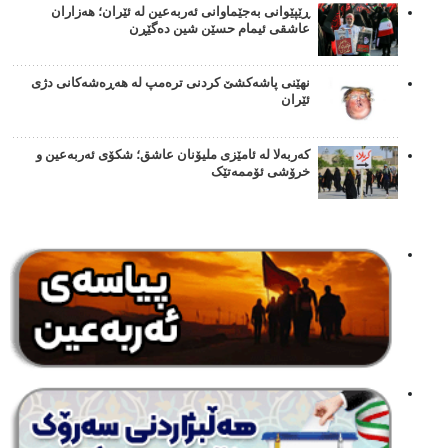
ڕێپێوانی بەجێماوانی ئەربەعین لە ئێران؛ هەزاران
عاشقی ئیمام حسێن شین دەگێڕن
نهێنی پاشەکشێ کردنی ترەمپ لە هەڕەشەکانی دژی
ئێران
کەربەلا لە ئامێزی ملیۆنان عاشق؛ شکۆی ئەربەعین و
خرۆشی ئۆممەتێک