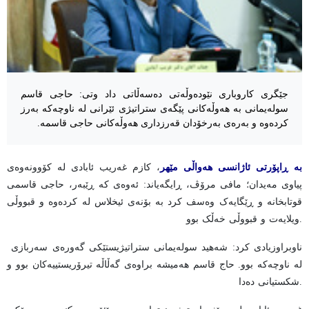
جێگری کاروباری نێودەوڵەتی دەسەڵاتی داد وتی: حاجی قاسم
سولەیمانی بە هەوڵەکانی پێگەی ستراتیژی ئێرانی لە ناوچەکە بەرز
کردەوە و بەرەی بەرخۆدان قەرزداری هەوڵەکانی حاجی قاسمە.
بە ڕاپۆرتی ئاژانسی هەواڵی مێهر
، کازم غەریب ئابادی لە کۆوونەوەی
پیاوی مەیدان؛ مافی مرۆڤ، ڕایگەیاند: ئەوەی کە ڕێبەر، حاجی قاسمی
قوتابخانە و ڕێگایەک وەسف کرد بە بۆنەی ئیخلاس لە کردەوە و قبووڵی
ویلایەت و قبووڵی خەڵک بوو.
ناوبراو
زیادی کرد: شەهید سولەیمانی ستراتیژیستێکی گەورەی سەربازی
لە ناوچەکە بوو. حاج قاسم هەمیشە براوەی گەڵاڵە تیرۆریستییەکان بوو و
شکستیانی دەدا.