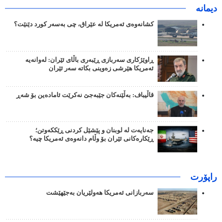
دیمانە
کشانەوەی ئەمریکا لە عێراق، چی بەسەر کورد دێنێت؟
ڕاوێژکاری سەربازی ڕێبەری باڵای ئێران: لەوانەیە
ئەمریکا هێرشی زەوینی بکاتە سەر ئێران
قاڵیباف: بەڵێنەکان جێبەجێ نەکرێت ئامادەین بۆ شەڕ
جەنایەت لە لوبنان و پێشێل کردنی ڕێککەوتن؛
ڕێکارەکانی ئێران بۆ وڵام دانەوەی ئەمریکا چیە؟
راپۆرت
سەربازانی ئەمریکا هەولێریان بەجێهێشت