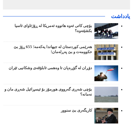
یادداشت
بۆچی کاتی ئەوە هاتووە ئەمریکا لە ڕۆژئاوای ئاسیا
بکشێتەوە؟
هەرێمی کوردستان لە جیهاندا یەکەمە؛ 655 ڕۆژ بێ
حکوومەت و بێ پەڕلەمان!
دۆڕان لە گۆڕەپان تا وەهمی ئابلۆقەی وشکانیی ئێران
بۆچی شەڕی گەرووی هورمۆز بۆ ئیسڕائیل شەڕی مان و
نەمانە؟
کاریگەری بێ سنوور