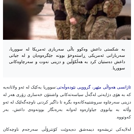
بە شکستی داعش وەکوو باڵی سەربازی ئەمریکا لە سووریا،
سەربازانی ئەمریکی ڕاستەوخۆ بوونە جێگرەوەیان و لە جیاتی
داعش دەستیان کرد بە هەڵکۆڵین و دزینی نەوت و سەرچاوەکانی
سووریا.
ئاژانسی هەواڵی مێهر، گرووپی نێودەوڵەتی
:سووریا یەکێک لە ئەو ولاتانەیە
کە بە هۆی دژایەتی لەگەڵ سیاسەتەکانی واشنتۆن خەساری زۆری هەر لە
دزینی سەرچاوە سروشتییەکانەوە بگرە تا داگیر کردنی ناوچەگەلێک لە ئەو
وڵاتە بە بیانووی جیاوازەوە لەوانە بەرەنگار بوونەوەی داعش، بەر
کەوتووە.
لەلایەکی تریشەوە دیمەشق دەیەوێت کۆنترۆڵی سەرجەم ناوچەکان