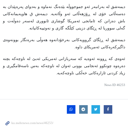
دیمەشق لە بەرانبەر ئەو جموجووڵە بێدەنگ نەماوە و بەدوای پەرەپێدان بە
دەسەڵاتی خۆی لە ڕۆژهەڵاتی ئەو وڵاتەیە. دیمەش ق هاوپەیمانەکانی
باش دەزانن کە ئامانجی ئەمریکا گوشاری ئابووری لەسەر دەوڵەت و
گەلی سووریا لە ڕێگای دزینی کێڵگە گازی و نەوتییەکانیانە.
دیمەشق لە ڕێگای گرووپەکانی بەرخۆدانەوە هەوڵی بەرەنگار بوونەوەی
داگیرکەرەکانی ئەمریکای داوە.
ئەوەی کە ڕوونە ئەوەیە کە سەربازانی ئەمریکی ئەبێ لە ناوچەکە بچنە
دەرەوە چونکوو ئەنجامی بوونی ئەوان لە ناوچەکە بەس ناسەقامگیری و
زیاد کردنی ئازارەکانی خەڵکی ناوچەکەیە.
News ID
46253