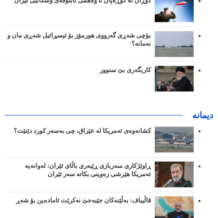
دۆڕان لە گۆڕەپان تا وەهمی ئابلۆقەی وشکانیی ئێران
بۆچی شەڕی گەرووی هورمۆز بۆ ئیسڕائیل شەڕی مان و
نەمانە؟
کاریگەری بێ سنوور
دیمانە
کشانەوەی ئەمریکا لە عێراق، چی بەسەر کورد دێنێت؟
ڕاوێژکاری سەربازی ڕێبەری باڵای ئێران: لەوانەیە
ئەمریکا هێرشی زەوینی بکاتە سەر ئێران
قاڵیباف: بەڵێنەکان جێبەجێ نەکرێت ئامادەین بۆ شەڕ