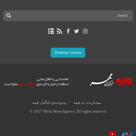
Desktop version
سەبارەت بە ئێمە
پەیوەندی لەگەڵ ئێمە
© 2017 Mehr News Agency. All rights reserved