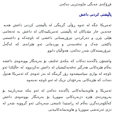
فڕۆکەی جەنگی چاوەدێریی دەکەن.
پاڵپشتی
کردنی داعش
ئەمریکا جگە لە ئەوە ڕۆڵی گرینگی لە پاڵپشتی کردنی داعش هەیە.
چەندین جار مێذیاکان لە پاڵپشتی ئەمریکییەکان لە داعش بە ئەنجامی
هێلی بێرن و دەرکردنی تیرۆریستانی داعشی لە ناوچەکە و داخستنی
پاکێجی چەک و تەقەمەنی و بوردمانی ئەو هێزانەی کە لەگەڵ
تیرۆریستەکان شەڕ دەکەن، هەواڵیان دابوو.
واشنتۆن پاگەندە دەکات کە بنکەی ئەلتنف بۆ بەرەنگار بوونەوەی داعشە
بەڵام هێزەکانی هەرگیز تەقەیەکیشیان لە داعش نەکردووە. لە حاڵێکدا ئەو
ناوچە لە بواری سیاسیشەوە زۆر گرینگە لە بەر ئەوەی کە ئەمریکا هەوڵ
دەدات کە هێزەکانی بەرخۆدان نزیک لە ئەو ناوچە نەبنەوە.
ئەمریکا و هاوپەیمانەکانی پاگەندە دەکەن لە ئەو بنکە سەربازییە بۆ
پەروەردەی هێزە دژبەرەکانی سووریا بۆ بەرەنگار بوونەوەی داعش
کەڵکوەردەگرن بەڵام لە ڕاستیدا ئامنجی سەرەکی ئەو گرووپە شەڕ لە
دژی ئەرتەشی سووریا و هاوپەیمانەکانیەتی.