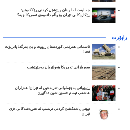
جەنایەت لە لوبنان و پێشێل کردنی ڕێککەوتن؛
ڕێکارەکانی ئێران بۆ وڵام دانەوەی ئەمریکا چیە؟
راپۆرت
ئاسمانی هەرێمی کوردستان ڕووت و بێ بەرگە؛ پاتریۆت
فت!
سەربازانی ئەمریکا هەولێریان بەجێهێشت
ڕێپێوانی بەجێماوانی ئەربەعین لە ئێران؛ هەزاران
عاشقی ئیمام حسێن شین دەگێڕن
نهێنی پاشەکشێ کردنی ترەمپ لە هەڕەشەکانی دژی
ئێران