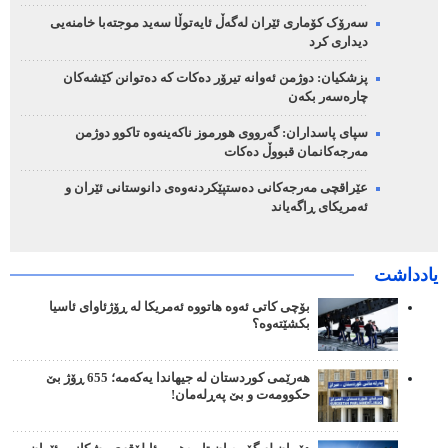
سەرۆک کۆماری ئێران لەگەڵ ئایەتوڵا سەید موجتەبا خامنەیی
دیداری کرد
پزشکیان: دوژمن ئەوانە تیرۆر دەکات کە دەتوانن کێشەکان
چارەسەر بکەن
سپای پاسداران: گەرووی هورموز ناکەینەوە تاکوو دوژمن
مەرجەکانمان قبووڵ دەکات
عێراقچی مەرجەکانی دەستپێکردنەوەی دانوستانی ئێران و
ئەمریکای ڕاگەیاند
یادداشت
بۆچی کاتی ئەوە هاتووە ئەمریکا لە ڕۆژئاوای ئاسیا
بکشێتەوە؟
هەرێمی کوردستان لە جیهاندا یەکەمە؛ 655 ڕۆژ بێ
حکوومەت و بێ پەڕلەمان!