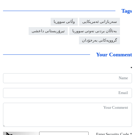
Tags
سەربازانی ئەمریکایی
وڵاتی سووریا
بەتاڵان بردنی نەوتی سووریا
تیرۆریستانی داعشی
گرووپەکانی بەرخۆدان
Your Comment
Enter Security Code
*