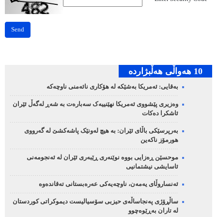
Send
10 هه‌واڵی هه‌ڵبژارده‌
بەقایی: ئەمریکا بەشێکە لە هۆکاری نائەمنی ناوچەکە
وەزیری پێشووی ئەمریکا نهێنییەک سەبارەت بە شەڕ لەگەڵ ئێران
ئاشکرا دەکات
بەرپرسێکی باڵای ئێران: بە هیچ لەونێک پاشەکشێ لە گەرووی
هورمۆز ناکەین
موحسێن ڕەزایی بووە نوێنەری ڕێبەری ئێران لە ئەنجومەنی
ئاسایشی نیشتمانیی
ئەنساروڵای یەمەن، ناوچەیەکی عەرەبستانی تەقاندەوە
ساڵڕۆژی پەنجاساڵەی حیزبی سۆسیالیست دیموکراتی کوردستان
لە تاران بەڕێوەچوو