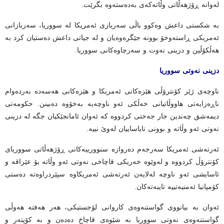
لەوانە ڕۆژهەڵاتی وڵاتەکەی بەدەستەوە بگرێت.
بە شکستی داعش وەکوو باڵی سەربازی ئەمریکا لە سووریا، سەربازانی
ئەمریکی ڕاستەوخۆ بوونە جێگرەوەیان و لە جیاتی داعش دەستیان کرد بە
هەڵکۆڵین و دزینی نەوت و سەرچاوەکانی سووریا.
دزینی
نەوتی سووریا
ناوچەی ژێر کۆنترۆڵی هێزەکانی ئەمریکا و هێزەکانی هەسەدە بەردەوام
ناڕەزایەتی هاووڵاتیانی خەڵکی ئەو ناوچەیە بەخۆوە دەبینن. حکومەتی
دیمەشق چەندین جار جەختی کردووە کە ئەوان ئامانجێکیان جگە لە دزینی
نەوتی ئەو وڵاتە و بوونی نایاساییان لەوێ نییە.
ئەرتەشی ئەمریکا سەرجەم دەروازە سنوورییەکانی ڕۆژهەڵاتی سووریای
کۆنترۆڵ کردووە و لەوێوە خەریکی قاچاخی نەوتی ئەو وڵاتە بۆ عێراقە و
ئاسایشی ئەو ناوچە لەلایەن ئەرتەشی ئەمریکاوە سپێردراوەتە دەستی
کۆمپانیا ئەمنیەتییە تایبەتەکان.
ئەوان بە بیانووی گواستنەوەی کاروانی لۆجستیکی، هەر هەفتە هەوڵی
گواستنەوەی نەوتی سووریا بە شێوەی قاچاخ دەدەن و بە کۆپتەر و