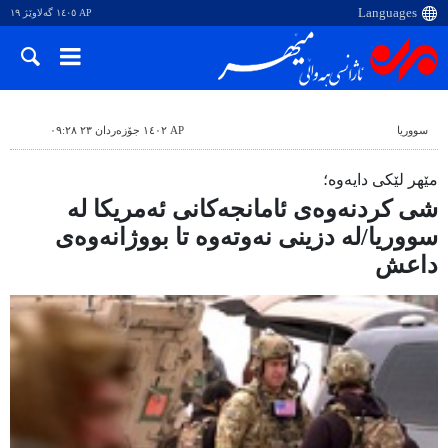
AP ١٤٠٥ گەلاوێژ ١٩
سووریا
AP ١٤٠٢ جۆزەردان ٢٣ ٠٩:٢٨
مێهر لێکی دایەوە؛
شی کردنەوەی ئامانجەکانی ئەمریکا لە
سووریا/لە دزینی نەوتەوە تا بووژانەوەی
داعش